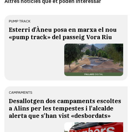
Altres notícies que et poden interessar
PUMP TRACK
Esterri d'Àneu posa en marxa el nou
«pump track» del passeig Vora Riu
CAMPAMENTS
​Desallotgen dos campaments escoltes
a Alins per les tempestes i l'alcalde
alerta que s'han vist «desbordats»