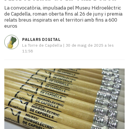
i
La convocatòria, impulsada pel Museu Hidroelèctric
turisme
de Capdella, roman oberta fins al 26 de juny i premia
Cultura
relats breus inspirats en el territori amb fins a 600
Esports
euros
Mai
tant!
PALLARS DIGITAL
TV
La Torre de Capdella |
30 de maig de 2025 a les
i
11:58
mitjans
El
temps
Reportatges
Entrevistes
Enquestes
A
escena!
Dis
la
teva!