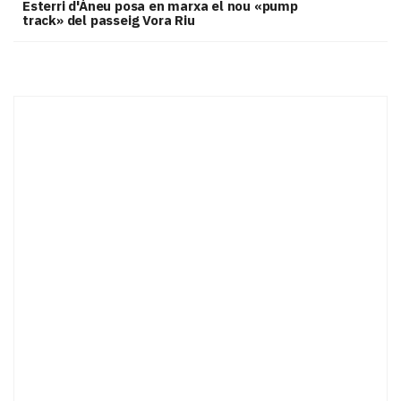
Esterri d'Àneu posa en marxa el nou «pump
track» del passeig Vora Riu