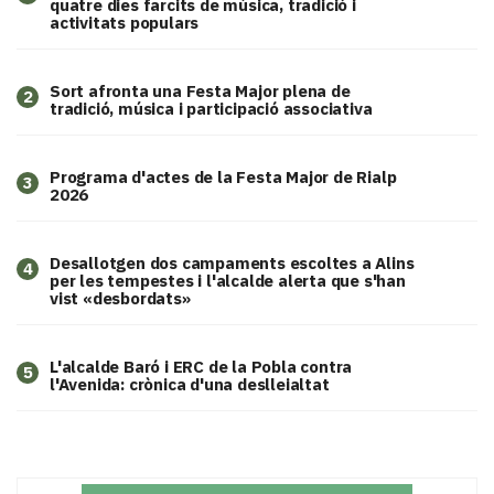
quatre dies farcits de música, tradició i
activitats populars
Sort afronta una Festa Major plena de
2
tradició, música i participació associativa
Programa d'actes de la Festa Major de Rialp
3
2026
​Desallotgen dos campaments escoltes a Alins
4
per les tempestes i l'alcalde alerta que s'han
vist «desbordats»
L'alcalde Baró i ERC de la Pobla contra
5
l'Avenida: crònica d'una deslleialtat