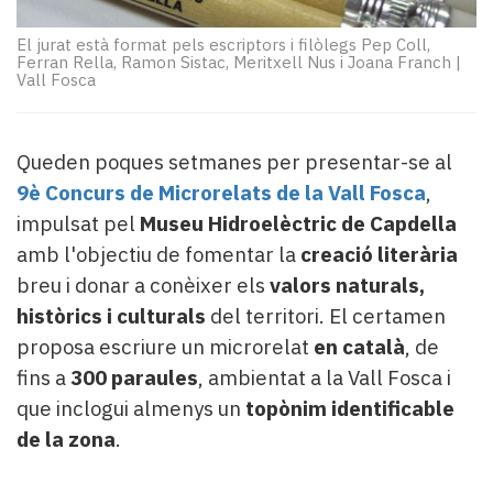
Subscriptors
La
El jurat està format pels escriptors i filòlegs Pep Coll,
newsletter
Ferran Rella, Ramon Sistac, Meritxell Nus i Joana Franch
|
Vall Fosca
del
Pallars
Contingut
patrocinat
Queden poques setmanes per presentar-se al
Lo
9è Concurs de Microrelats de la Vall Fosca
,
més
impulsat pel
Museu Hidroelèctric de Capdella
llegit...
amb l'objectiu de fomentar la
creació literària
Editorial
breu i donar a conèixer els
valors naturals,
històrics i culturals
del territori. El certamen
proposa escriure un microrelat
en català
, de
fins a
300 paraules
, ambientat a la Vall Fosca i
que inclogui almenys un
topònim identificable
de la zona
.