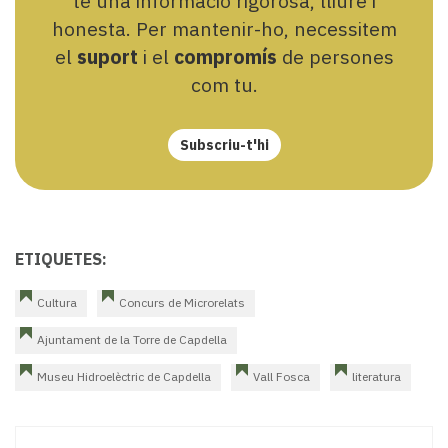
te una informació rigorosa, lliure i
honesta. Per mantenir-ho, necessitem
el
suport
i el
compromís
de persones
com tu.
Subscriu-t'hi
ETIQUETES:
Cultura
Concurs de Microrelats
Ajuntament de la Torre de Capdella
Museu Hidroelèctric de Capdella
Vall Fosca
literatura