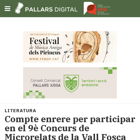
Subscriu-t'hi
Cerca
Portada
Opinió
Fem-
ho
fàcil
Successos
Societat
LITERATURA
Política
Compte enrere per participar
i
en el 9è Concurs de
municipis
Microrelats de la Vall Fosca
Economia