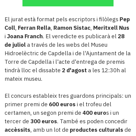
El jurat està format pels escriptors i filòlegs
Pep
Coll
,
Ferran Rella
,
Ramon Sistac
,
Meritxell Nus
i
Joana Franch
. El veredicte es publicarà el
28
de juliol
a través de les webs del Museu
Hidroelèctric de Capdella i de l'Ajuntament de la
Torre de Capdella i l'acte d'entrega de premis
tindrà lloc el dissabte
2 d'agost
a les 12:30h al
mateix museu.
El concurs estableix tres guardons principals: un
primer premi de
600 euros
i el trofeu del
certamen, un segon premi de
400 euro
s i un
tercer de
300 euros
. També es poden concedir
accèssits
, amb un lot de
productes culturals
de