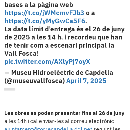
bases a la pàgina web
https://t.co/jWMcmvFJb3
o a
https://t.co/yMyGwCa5F6
.
La data límit d’entrega és el 26 de juny
de 2025 a les 14 h, i recordeu que han
de tenir com a escenari principal la
Vall Fosca!
pic.twitter.com/AXlyPj7oyX
— Museu Hidroelèctric de Capdella
(@museuvallfosca)
April 7, 2025
Les obres es poden presentar fins al 26 de juny
a les 14h i cal enviar-les al correu electrònic
ajuntament@torrecapdella.ddl.net
seguint les