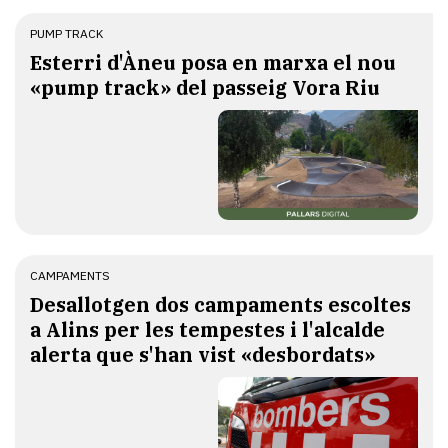
PUMP TRACK
Esterri d'Àneu posa en marxa el nou
«pump track» del passeig Vora Riu
CAMPAMENTS
​Desallotgen dos campaments escoltes
a Alins per les tempestes i l'alcalde
alerta que s'han vist «desbordats»