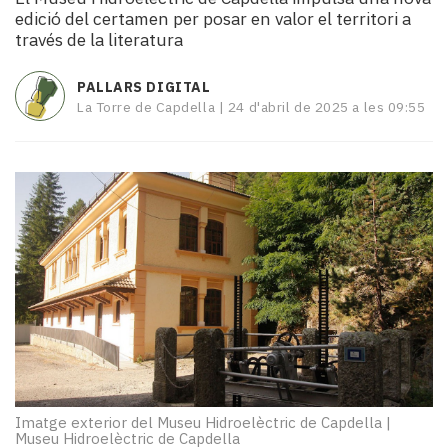
i
edició del certamen per posar en valor el territori a
turisme
través de la literatura
Cultura
Esports
PALLARS DIGITAL
Mai
La Torre de Capdella |
24 d'abril de 2025 a les 09:55
tant!
TV
i
mitjans
El
temps
Reportatges
Entrevistes
Enquestes
A
escena!
Dis
la
Imatge exterior del Museu Hidroelèctric de Capdella
|
teva!
Museu Hidroelèctric de Capdella