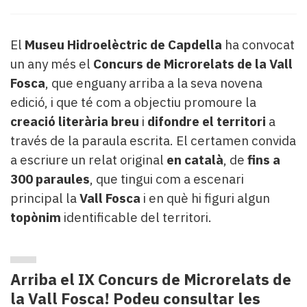
Subscriptors
La
newsletter
El
Museu Hidroelèctric de Capdella
ha convocat
del
un any més el
Concurs de Microrelats de la Vall
Pallars
Fosca
, que enguany arriba a la seva novena
Contingut
patrocinat
edició, i que té com a objectiu promoure la
Lo
creació literària breu
i
difondre el territori
a
més
través de la paraula escrita. El certamen convida
llegit...
a escriure un relat original
en català
, de
fins a
Editorial
300 paraules
, que tingui com a escenari
principal la
Vall Fosca
i en què hi figuri algun
topònim
identificable del territori.
Arriba el IX Concurs de Microrelats de
la Vall Fosca! Podeu consultar les