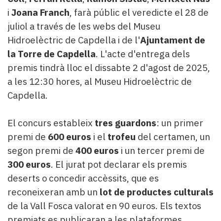
i
Joana Franch
, farà públic el veredicte el 28 de
juliol a través de les webs del Museu
Hidroelèctric de Capdella i de l'
Ajuntament de
la Torre de Capdella
. L'acte d'entrega dels
premis tindrà lloc el dissabte 2 d'agost de 2025,
a les 12:30 hores, al Museu Hidroelèctric de
Capdella.
El concurs estableix
tres guardons
: un primer
premi de
600 euros
i el
trofeu
del certamen, un
segon premi de
400 euros
i un tercer premi de
300 euros
. El jurat pot declarar els premis
deserts o concedir accèssits, que es
reconeixeran amb un
lot de productes culturals
de la Vall Fosca valorat en 90 euros. Els textos
premiats es publicaran a les plataformes