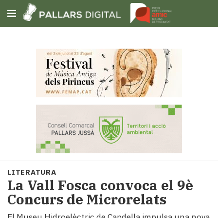
Subscriu-t'hi
Cerca
Portada
Opinió
Fem-
ho
fàcil
Successos
Societat
LITERATURA
Política
​La Vall Fosca convoca el 9è
i
Concurs de Microrelats
municipis
Economia
El Museu Hidroelèctric de Capdella impulsa una nova