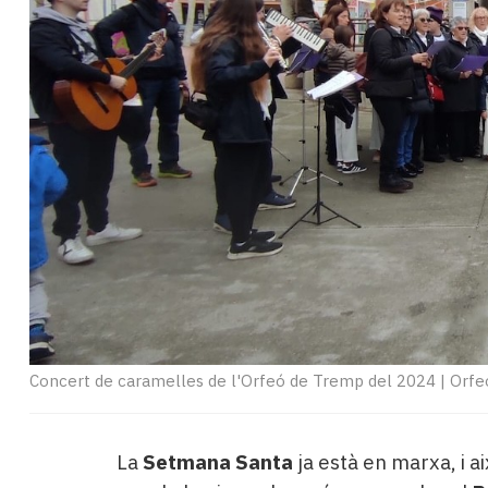
Subscriptors
La
newsletter
del
Pallars
Contingut
patrocinat
Lo
més
llegit...
Editorial
Concert de caramelles de l'Orfeó de Tremp del 2024
|
Orfe
La
Setmana Santa
ja està en marxa, i a