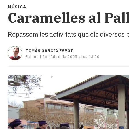
i
MÚSICA
turisme
Caramelles al Pall
Cultura
Esports
Mai
Repassem les activitats que els diversos
tant!
TV
i
TOMÀS GARCIA ESPOT
Pallars |
16 d'abril de 2025 a les 13:20
mitjans
El
temps
Reportatges
Entrevistes
Enquestes
A
escena!
Dis
la
teva!