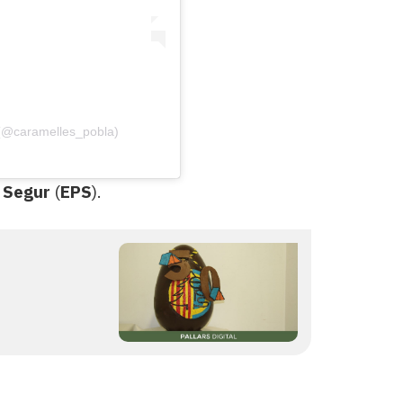
 (@caramelles_pobla)
e Segur
(
EPS
).