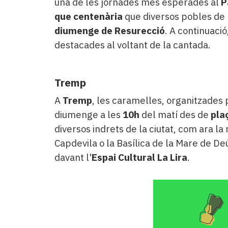
una de les jornades més esperades al
P
que centenària
que diversos pobles de
diumenge de Resurecció
. A continuació
destacades al voltant de la cantada.
Tremp
A
Tremp
, les caramelles, organitzades p
diumenge a les
10h
del matí des de
pla
diversos indrets de la ciutat, com ara l
Capdevila o la Basílica de la Mare de Deú
davant l'
Espai Cultural La Lira
.