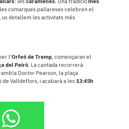
allars
: les
caramelles
. Una tradició
més
 les comarques pallareses celebren el
, us detallem les activitats més
er l'
Orfeó de Tremp
, començaran el
ça del Peiró
. La cantada recorrerà
a rambla Doctor Pearson, la plaça
 de Valldeflors, i acabarà a les
13:45h