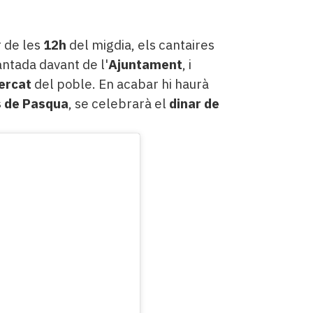
r de les
12h
del migdia, els cantaires
ntada davant de l'
A
juntament
, i
ercat
del poble. En acabar hi haurà
s de Pasqua
, se celebrarà el
dinar de