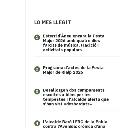
LO MÉS LLEGIT
Esterri d’Àneu encara la Festa
1
Major 2026 amb quatre dies
farcits de música, tradició i
activitats populars
Programa d'actes de la Festa
2
Major de Rialp 2026
​Desallotgen dos campaments
3
escoltes a Alins per les
tempestes i l'alcalde alerta que
s'han vist «desbordats»
L'alcalde Baró i ERC de la Pobla
4
contra l'Avenida: crònica d'una