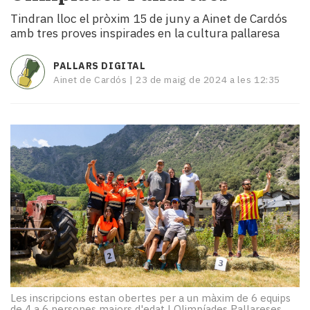
i
Tindran lloc el pròxim 15 de juny a Ainet de Cardós
turisme
amb tres proves inspirades en la cultura pallaresa
Cultura
Esports
PALLARS DIGITAL
Mai
Ainet de Cardós |
23 de maig de 2024 a les 12:35
tant!
TV
i
mitjans
El
temps
Reportatges
Entrevistes
Enquestes
A
escena!
Dis
la
teva!
Les inscripcions estan obertes per a un màxim de 6 equips
de 4 a 6 persones majors d'edat
|
Olimpíades Pallareses