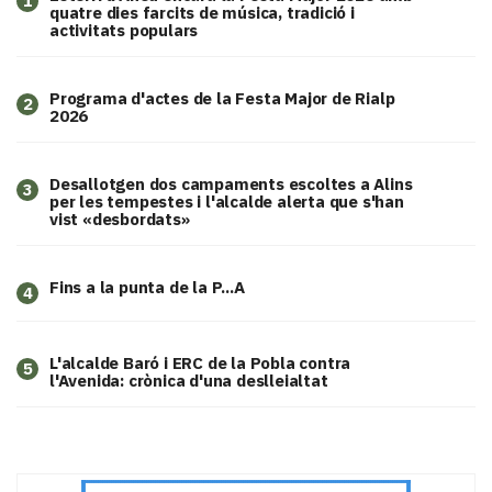
1
quatre dies farcits de música, tradició i
activitats populars
Programa d'actes de la Festa Major de Rialp
2
2026
​Desallotgen dos campaments escoltes a Alins
3
per les tempestes i l'alcalde alerta que s'han
vist «desbordats»
Fins a la punta de la P...A
4
L'alcalde Baró i ERC de la Pobla contra
5
l'Avenida: crònica d'una deslleialtat