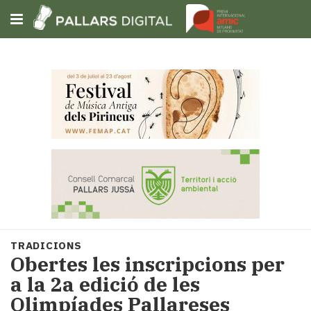
Subscriu-t'hi
Cerca
Portada
Opinió
Fem-
ho
fàcil
Successos
Societat
TRADICIONS
Política
Obertes les inscripcions per
i
a la 2a edició de les
municipis
Olimpíades Pallareses
Economia