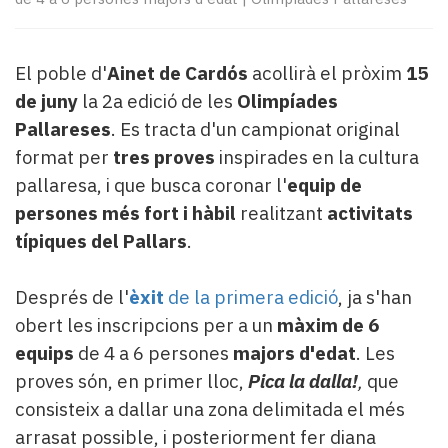
Subscriptors
La
newsletter
El poble d'
Ainet de Cardós
acollirà el pròxim
15
del
Pallars
de juny
la 2a edició de les
Olimpíades
Contingut
Pallareses
. Es tracta d'un campionat original
patrocinat
format per
tres proves
inspirades en la cultura
Lo
pallaresa, i que busca coronar l'
equip de
més
persones més fort i hàbil
realitzant
activitats
llegit...
Editorial
típiques del Pallars
.
Després de l'
èxit
de la primera edició
, ja s'han
obert les inscripcions per a un
màxim de 6
equips
de 4 a 6 persones
majors d'edat
. Les
proves són, en primer lloc,
Pica la dalla!
,
que
consisteix a dallar una zona delimitada el més
arrasat possible, i posteriorment fer diana