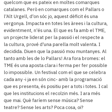
quelcom que es pateix en moltes comarques
catalanes. Però en comarques com el Pallars o
l'Alt Urgell, d'on sóc jo, aquest dèficit és una
vergonya. Impacta en totes les àrees i la cultura,
evidentment, n'és una. El que es fa amb el TME,
un projecte liderat per la passió i el respecte a
la cultura, prové d'una parella molt valenta. I
decidida. Diuen que la passió mou muntanyes. Al
tanto amb les de lo Pallars! Ara fora bromes: el
TME és una aposta clara i ferma per fer possible
lo impossible. Un festival com el que se celebra
cada any -i ja en són cinc- amb la programació
que es presenta, és positiu per a tots i totes. I cal
que les institucions el recolzin més. I ara més
que mai. Què faríem sense música? Sense
teatre? Sense les arts? Poca cosa, oi?