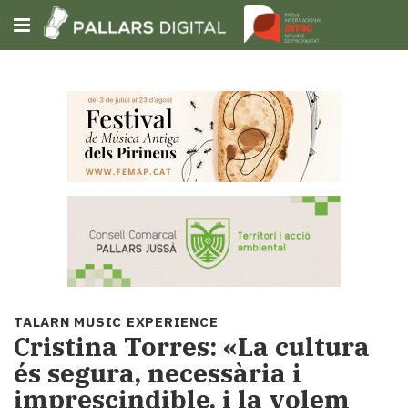
Subscriu-t'hi
Cerca
Portada
Opinió
Fem-
ho
fàcil
Successos
Societat
TALARN MUSIC EXPERIENCE
Política
Cristina Torres: «La cultura
i
és segura, necessària i
municipis
imprescindible, i la volem
Economia