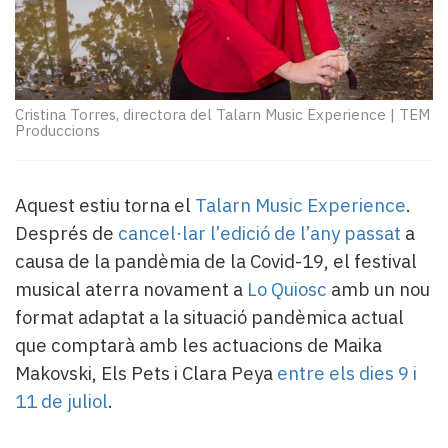
Subscriptors
La
newsletter
del
Pallars
Cristina Torres, directora del Talarn Music Experience
|
TEM
Contingut
Produccions
patrocinat
Lo
més
Aquest estiu torna el
Talarn Music Experience
.
llegit...
Després de
cancel·lar l’edició de l’any passat
a
Editorial
causa de la pandèmia de la Covid-19, el festival
musical aterra novament a
Lo Quiosc
amb un nou
format adaptat a la situació pandèmica actual
que comptarà amb les actuacions de Maika
Makovski, Els Pets i Clara Peya
entre els dies 9 i
11 de juliol
.