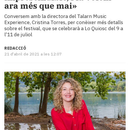
ara més que mai»
i
turisme
Conversem amb la directora del Talarn Music
Cultura
Experience, Cristina Torres, per conèixer més detalls
Esports
sobre el festival, que se celebrarà a Lo Quiosc del 9 a
Mai
l’11 de juliol
tant!
TV
REDACCIÓ
i
21 d'abril de 2021 a les 12:07
mitjans
El
temps
Reportatges
Entrevistes
Enquestes
A
escena!
Dis
la
teva!