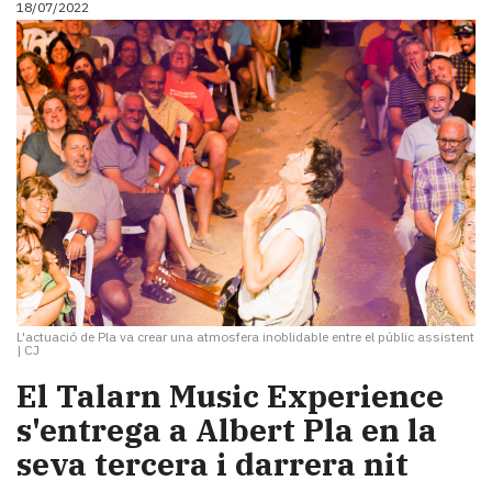
18/07/2022
i
turisme
Cultura
Esports
Mai
tant!
TV
i
mitjans
El
temps
Reportatges
Entrevistes
L'actuació de Pla va crear una atmosfera inoblidable entre el públic assistent
Enquestes
|
CJ
A
El Talarn Music Experience
escena!
s'entrega a Albert Pla en la
Dis
la
seva tercera i darrera nit
teva!