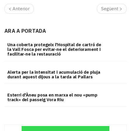
< Anterior
Següent >
ARA A PORTADA
Una coberta protegeix l'Hospital de cartró de
la Vall Fosca per evitar‑ne el deteriorament i
facilitar‑ne la restauració
Alerta per la intensitat i acumulació de pluja
durant aquest dijous a la tarda al Pallars
Esterri d'Àneu posa en marxa el nou «pump
track» del passeig Vora Riu