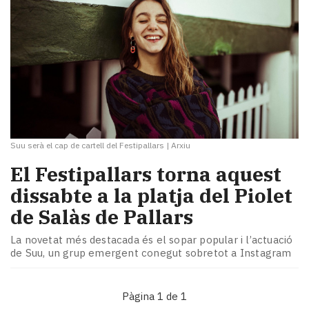
Suu serà el cap de cartell del Festipallars
|
Arxiu
El Festipallars torna aquest
dissabte a la platja del Piolet
de Salàs de Pallars
La novetat més destacada és el sopar popular i l’actuació
de Suu, un grup emergent conegut sobretot a Instagram
Pàgina 1 de 1