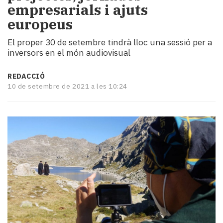
empresarials i ajuts
i
turisme
europeus
Cultura
El proper 30 de setembre tindrà lloc una sessió per a
Esports
inversors en el món audiovisual
Mai
tant!
TV
REDACCIÓ
10 de setembre de 2021 a les 10:24
i
mitjans
El
temps
Reportatges
Entrevistes
Enquestes
A
escena!
Dis
la
teva!