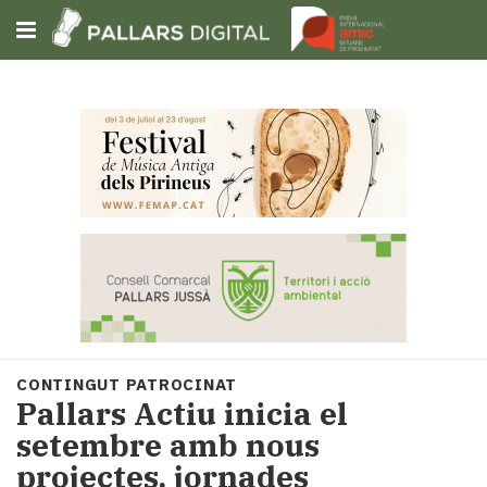
Subscriu-t'hi
Cerca
Portada
Opinió
Fem-
ho
fàcil
Successos
Societat
CONTINGUT PATROCINAT
Política
Pallars Actiu inicia el
i
setembre amb nous
municipis
projectes, jornades
Economia