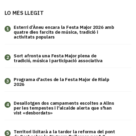
LO MÉS LLEGIT
Esterri d’Àneu encara la Festa Major 2026 amb
1
quatre dies farcits de música, tradició i
activitats populars
Sort afronta una Festa Major plena de
2
tradició, música i participació associativa
Programa d'actes de la Festa Major de Rialp
3
2026
​Desallotgen dos campaments escoltes a Alins
4
per les tempestes i l'alcalde alerta que s'han
vist «desbordats»
Territori licitarà a la tardor la reforma del pont
5