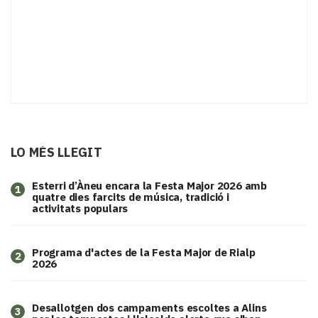
LO MÉS LLEGIT
Esterri d’Àneu encara la Festa Major 2026 amb
1
quatre dies farcits de música, tradició i
activitats populars
Programa d'actes de la Festa Major de Rialp
2
2026
​Desallotgen dos campaments escoltes a Alins
3