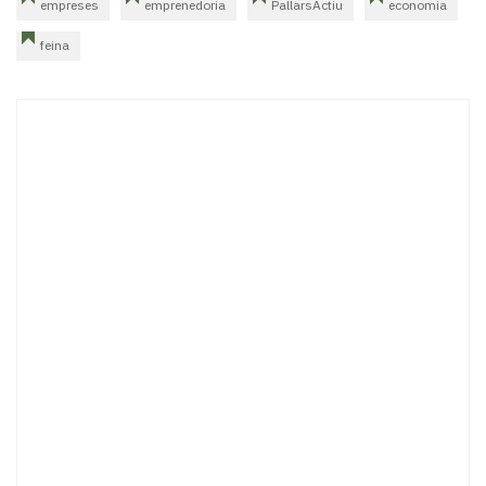
empreses
emprenedoria
PallarsActiu
economia
feina