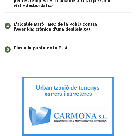
per les tempestes i l'alcalde alerta que s'han
vist «desbordats»
L'alcalde Baró i ERC de la Pobla contra
4
l'Avenida: crònica d'una deslleialtat
Fins a la punta de la P...A
5