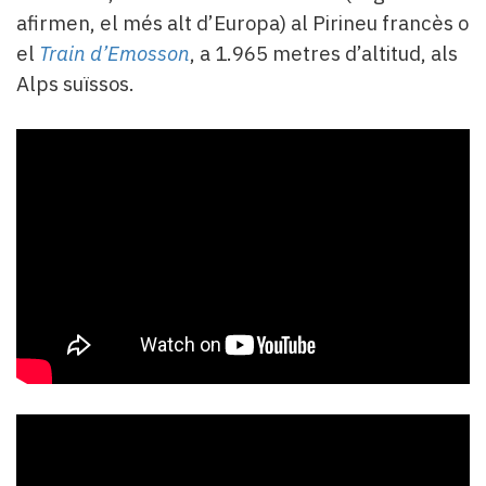
afirmen, el més alt d’Europa) al Pirineu francès o
el
Train d’Emosson
, a 1.965 metres d’altitud, als
Alps suïssos.