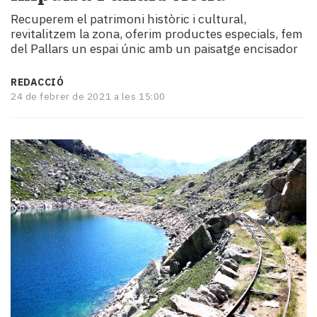
i
Recuperem el patrimoni històric i cultural,
turisme
revitalitzem la zona, oferim productes especials, fem
Cultura
del Pallars un espai únic amb un paisatge encisador
Esports
Mai
REDACCIÓ
tant!
24 de febrer de 2021 a les 15:00
TV
i
mitjans
El
temps
Reportatges
Entrevistes
Enquestes
A
escena!
Dis
la
teva!