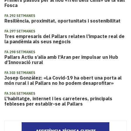
Primers passos per al nou «Tren dels Cims» de la Vall
Fosca
FA 292 SETMANES
Resiliència, proximitat, oportunitats i sostenibilitat
FA 297 SETMANES
Tres empresaris del Pallars relaten l’impacte real de
la pandèmia als seus negocis
FA 298 SETMANES
Pallars Actiu s’alia amb l'Aran per impulsar un Hub
d’Innovació rural
FA 303 SETMANES
Josep González: «La Covid-19 ha obert una porta al
món rural i al Pallars no ho podem desaprofitar»
FA 304 SETMANES
L'habitatge, internet i les carreteres, principals
febleses per establir-se al Pallars