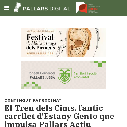
Subscriu-t'hi
Cerca
Portada
Opinió
Fem-
ho
fàcil
Successos
Societat
CONTINGUT PATROCINAT
Política
El Tren dels Cims, l’antic
i
carrilet d’Estany Gento que
municipis
impulsa Pallars Actiu
Economia