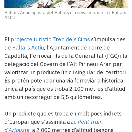
Subscriptors
La
Pallars Actiu aposta pel Pallars i la seva economia
|
Pallars
newsletter
Actiu
del
Pallars
Contingut
El
projecte turístic Tren dels Cims
s’impulsa des
patrocinat
de
Pallars Actiu
, l’Ajuntament de Torre de
Lo
Capdella, Ferrocarrils de la Generalitat (FGC) i la
més
llegit...
delegació del Govern de l’Alt Pirineu i Aran per
Editorial
valoritzar un producte únic i singular del territori.
És pretén potenciar una via ferroviària històrica i
única al país que es troba 2.100 metres d’altitud
amb un recorregut de 5,5 quilòmetres.
Un producte que es troba en molt pocs indrets
d’Europa i que s'assimila a
Le Petit Train
d’Artouste
, a 2.000 metres d’altitud (segons