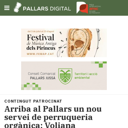
Subscriu-t'hi
Cerca
Portada
Opinió
Fem-
ho
fàcil
Successos
Societat
CONTINGUT PATROCINAT
Política
Arriba al Pallars un nou
i
servei de perruqueria
municipis
orgànica: Voliana
Economia