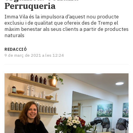
Perruqueria
i
turisme
Imma Vila és la impulsora d’aquest nou producte
Cultura
exclusiu i de qualitat que ofereix des de Tremp el
Esports
màxim benestar als seus clients a partir de productes
Mai
naturals
tant!
TV
REDACCIÓ
i
9 de març de 2021 a les 12:24
mitjans
El
temps
Reportatges
Entrevistes
Enquestes
A
escena!
Dis
la
teva!