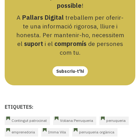
possible
!
A
Pallars Digital
treballem per oferir-
te una informació rigorosa, lliure i
honesta. Per mantenir-ho, necessitem
el
suport
i el
compromís
de persones
com tu.
Subscriu-t'hi
ETIQUETES:
Contingut patrocinat
Voliana Perruqueria
perruqueria
emprenedoria
Imma Vila
perruqueria orgànica