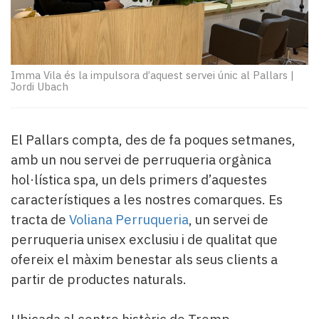
Subscriptors
La
newsletter
del
Pallars
Imma Vila és la impulsora d’aquest servei únic al Pallars
|
Contingut
Jordi Ubach
patrocinat
Lo
més
El Pallars compta, des de fa poques setmanes,
llegit...
amb un nou servei de perruqueria orgànica
Editorial
hol·lística spa, un dels primers d’aquestes
característiques a les nostres comarques. Es
tracta de
Voliana Perruqueria
, un servei de
perruqueria unisex exclusiu i de qualitat que
ofereix el màxim benestar als seus clients a
partir de productes naturals.