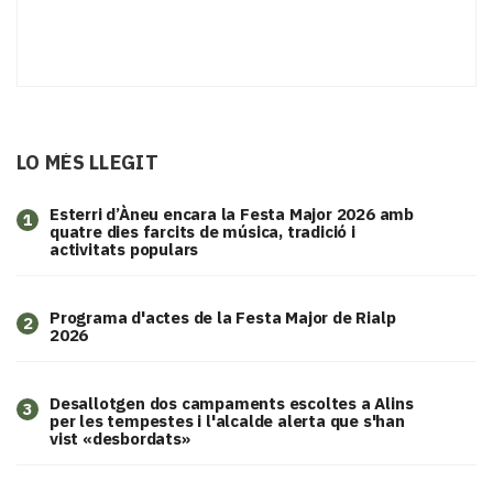
LO MÉS LLEGIT
Esterri d’Àneu encara la Festa Major 2026 amb
1
quatre dies farcits de música, tradició i
activitats populars
Programa d'actes de la Festa Major de Rialp
2
2026
​Desallotgen dos campaments escoltes a Alins
3
per les tempestes i l'alcalde alerta que s'han
vist «desbordats»