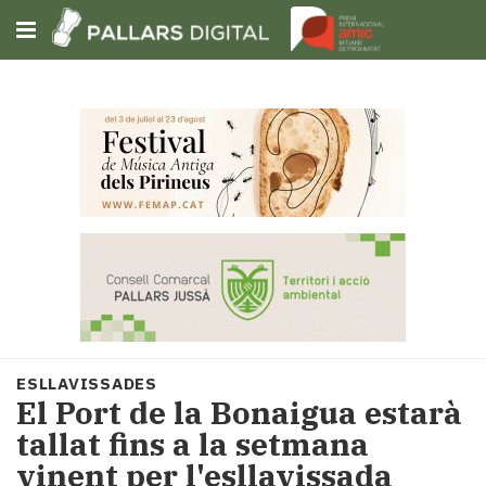
Subscriu-t'hi
Cerca
Portada
Opinió
Fem-
ho
fàcil
Successos
Societat
ESLLAVISSADES
Política
El Port de la Bonaigua estarà
i
tallat fins a la setmana
municipis
vinent per l'esllavissada
Economia