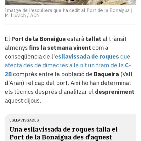
Subscriptors
La
Imatge de l'escullera que ha cedit al Port de la Bonaigua
|
M. Lluvich / ACN
newsletter
del
Pallars
Contingut
El
Port de la Bonaigua
estarà
tallat
al trànsit
patrocinat
almenys
fins la setmana vinent
com a
Lo
conseqüència de l'
esllavissada de roques
que
més
afecta des de dimecres a la nit un tram de la
C-
llegit...
28
comprès entre la població de
Baqueira
(Vall
Editorial
d'Aran) i el cap del port. Així ho han determinat
els tècnics després d'analitzar el
despreniment
aquest dijous.
ESLLAVISSADES
​Una esllavissada de roques talla el
Port de la Bonaigua des d'aquest