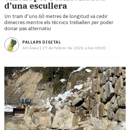
d'una escullera
i
turisme
Un tram d'uns 60 metres de longitud va cedir
Cultura
dimecres mentre els tècnics treballen per poder
Esports
donar pas alternatiu
Mai
tant!
PALLARS DIGITAL
TV
Alt Àneu |
27 de febrer de 2026 a les 08:00
i
mitjans
El
temps
Reportatges
Entrevistes
Enquestes
A
escena!
Dis
la
teva!