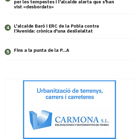
per les tempestes i l'alcalde alerta que s'han
vist «desbordats»
L'alcalde Baró i ERC de la Pobla contra
4
l'Avenida: crònica d'una deslleialtat
Fins a la punta de la P...A
5