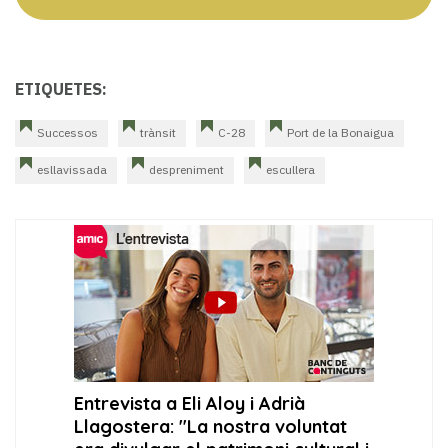
ETIQUETES:
Successos
trànsit
C-28
Port de la Bonaigua
esllavissada
despreniment
escullera