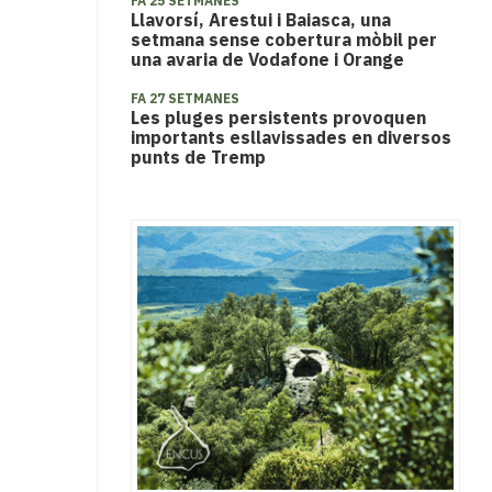
FA 25 SETMANES
Llavorsí, Arestui i Baiasca, una
setmana sense cobertura mòbil per
una avaria de Vodafone i Orange
FA 27 SETMANES
​​Les pluges persistents provoquen
importants esllavissades en diversos
punts de Tremp