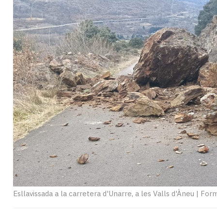
Subscriptors
La
newsletter
del
Pallars
Contingut
patrocinat
Lo
més
llegit...
Editorial
Esllavissada a la carretera d'Unarre, a les Valls d'Àneu
|
Form