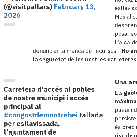
(@visitpallars)
February 13,
esllavis
2026
Més al s
despren
posar so
L'alcald
denunciar la manca de recursos: "
No en
la seguretat de les nostres carreteres
Una am
Carretera d'accés al pobles
Els
geòl
de nostre municipi i accés
màxima 
principal al
puguin d
#congostdemontrebei
tallada
persiste
per esllavissada,
és preci
l'ajuntament de
risc de