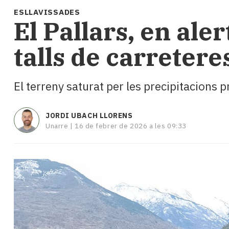
i
ESLLAVISSADES
turisme
El Pallars, en ale
Cultura
Esports
talls de carretere
Mai
tant!
TV
El terreny saturat per les precipitacions
i
mitjans
El
JORDI UBACH LLORENS
temps
Unarre |
16 de febrer de 2026 a les 09:33
Reportatges
Entrevistes
Enquestes
A
escena!
Dis
la
teva!