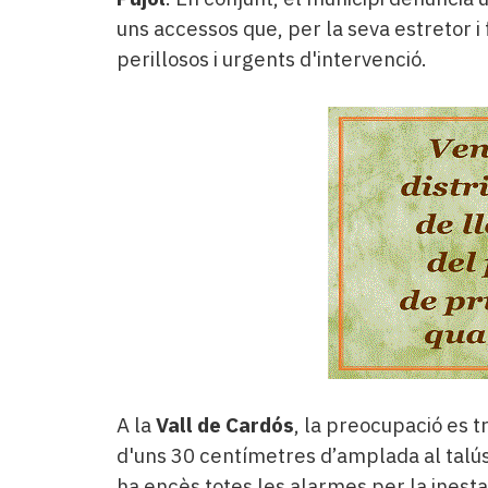
uns accessos que, per la seva estretor 
perillosos i urgents d'intervenció.
A la
Vall de Cardós
, la preocupació es tr
d'uns 30 centímetres d’amplada al talús
ha encès totes les alarmes per la inesta