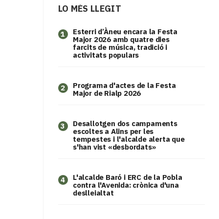
LO MÉS LLEGIT
Esterri d’Àneu encara la Festa
1
Major 2026 amb quatre dies
farcits de música, tradició i
activitats populars
Programa d'actes de la Festa
2
Major de Rialp 2026
​Desallotgen dos campaments
3
escoltes a Alins per les
tempestes i l'alcalde alerta que
s'han vist «desbordats»
L'alcalde Baró i ERC de la Pobla
4
contra l'Avenida: crònica d'una
deslleialtat