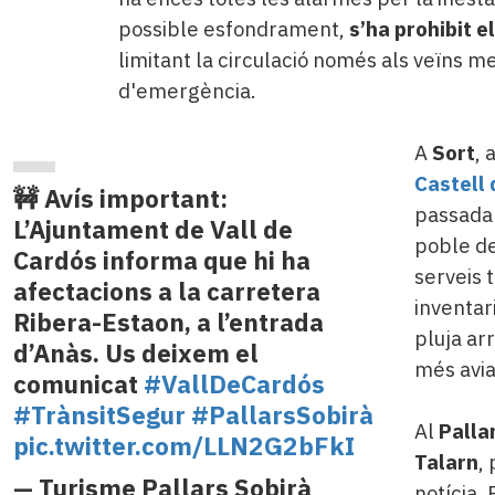
possible esfondrament,
s’ha prohibit e
limitant la circulació només als veïns m
d'emergència.
A
Sort
, 
Castell 
🚧 Avís important:
passada
L’Ajuntament de Vall de
poble d
Cardós informa que hi ha
serveis t
afectacions a la carretera
inventar
Ribera-Estaon, a l’entrada
pluja ar
d’Anàs. Us deixem el
més avia
comunicat
#VallDeCardós
#TrànsitSegur
#PallarsSobirà
Al
Palla
pic.twitter.com/LLN2G2bFkI
Talarn
,
— Turisme Pallars Sobirà
notícia.