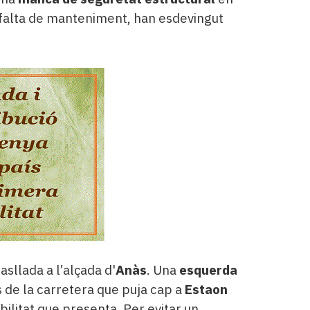
i falta de manteniment, han esdevingut
asllada a l’alçada d'
Anàs
. Una
esquerda
 de la carretera que puja cap a
Estaon
bilitat que presenta. Per evitar un