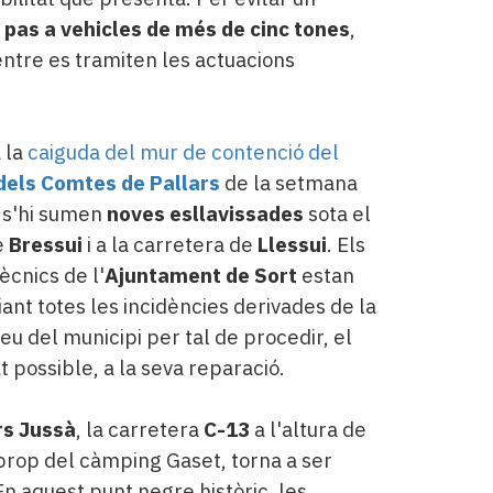
l pas a vehicles de més de cinc tones
,
entre es tramiten les actuacions
a la
caiguda del mur de contenció del
dels Comtes de Pallars
de la setmana
 s'hi sumen
noves esllavissades
sota el
e
Bressui
i a la carretera de
Llessui
. Els
ècnics de l'
Ajuntament de Sort
estan
iant totes les incidències derivades de la
reu del municipi per tal de procedir, el
t possible, a la seva reparació.
rs Jussà
, la carretera
C-13
a l'altura de
 prop del càmping Gaset, torna a ser
 En aquest punt negre històric, les