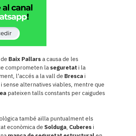
a de
Baix Pallars
a causa de les
que comprometen la
seguretat
i la
ment, l'accés a la vall de
Bresca
i
i sense alternatives viables, mentre que
ea
pateixen talls constants per caigudes
eològica també aïlla puntualment els
ivitat econòmica de
Solduga
,
Cuberes
i
 una
manca de seguretat estructural
en