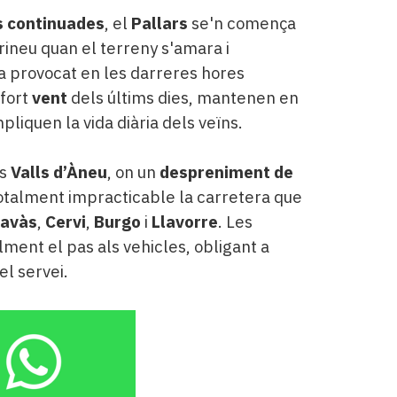
s continuades
, el
Pallars
se'n comença
rineu quan el terreny s'amara i
ha provocat en les darreres hores
fort
vent
dels últims dies, mantenen en
liquen la vida diària dels veïns.
es
Valls d’Àneu
, on un
despreniment de
otalment impracticable la carretera que
avàs
,
Cervi
,
Burgo
i
Llavorre
. Les
ment el pas als vehicles, obligant a
el servei.