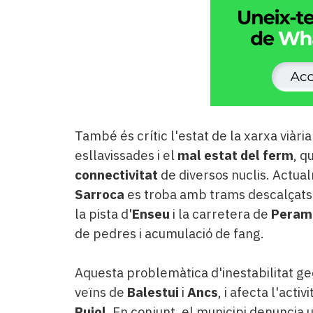
També és crític l'estat de la xarxa viàri
esllavissades i el
mal estat del ferm
, 
connectivitat
de diversos nuclis. Actual
Sarroca
es troba amb trams descalçats 
la pista d'
Enseu
i la carretera de
Peram
de pedres i acumulació de fang.
Aquesta problemàtica d'inestabilitat g
veïns de
Balestui
i
Ancs
, i afecta l'act
Pujol
. En conjunt, el municipi denuncia