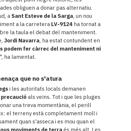
sades obliguen a donar pas alternatiu.
ud, a
Sant Esteve de la Sarga
, un nou
iment a la carretera
LV-9124
ha tornat a
bre la taula el debat del manteniment.
e,
Jordi Navarra
, ha estat contundent en
s podem fer càrrec del manteniment ni
", ha lamentat.
enaça que no s'atura
egs
i les autoritats locals demanen
precaució
als veïns. Tot i que les pluges
onar una treva momentània, el perill
ix: el terreny està completament moll i
sament quan s'asseca i es mou quan el
 nous moviments de terra
és més alt. Les