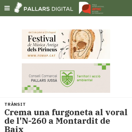
Subscriu-t'hi
Cerca
Portada
Opinió
Fem-
ho
fàcil
Successos
Societat
TRÀNSIT
Política
Crema una furgoneta al voral
i
de l'N-260 a Montardit de
municipis
Baix
Economia