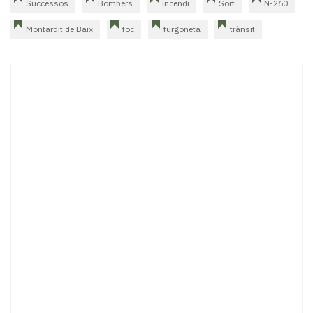
Successos
Bombers
incendi
Sort
N-260
Montardit de Baix
foc
furgoneta
trànsit