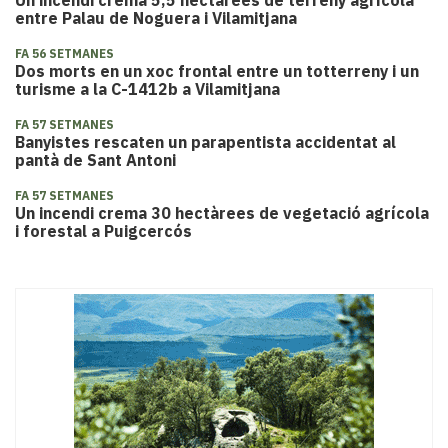
Un incendi crema 5,5 hectàrees de terreny agrícola
entre Palau de Noguera i Vilamitjana
FA 56 SETMANES
Dos morts en un xoc frontal entre un totterreny i un
turisme a la C-1412b a Vilamitjana
FA 57 SETMANES
Banyistes rescaten un parapentista accidentat al
pantà de Sant Antoni
FA 57 SETMANES
Un incendi crema 30 hectàrees de vegetació agrícola
i forestal a Puigcercós