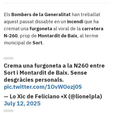
Subscriptors
La
newsletter
Els
Bombers de la Generalitat
han treballat
del
aquest passat dissabte en un
incendi
que ha
Pallars
cremat una
furgoneta
al voral de la
carretera
Contingut
N-260
, prop de
Montardit de Baix
, al terme
patrocinat
Lo
municipal de
Sort
.
més
llegit...
Editorial
Crema una furgoneta a la N260 entre
Sort i Montardit de Baix. Sense
desgràcies personals.
pic.twitter.com/1OvWOozj0S
— Lo Xic de Feliciano ⭑X (@lionelpla)
July 12, 2025