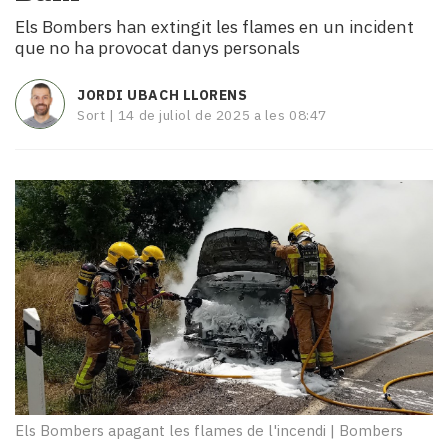
i
Els Bombers han extingit les flames en un incident
turisme
que no ha provocat danys personals
Cultura
Esports
JORDI UBACH LLORENS
Mai
Sort |
14 de juliol de 2025 a les 08:47
tant!
TV
i
mitjans
El
temps
Reportatges
Entrevistes
Enquestes
A
escena!
Dis
la
teva!
Els Bombers apagant les flames de l'incendi
|
Bombers