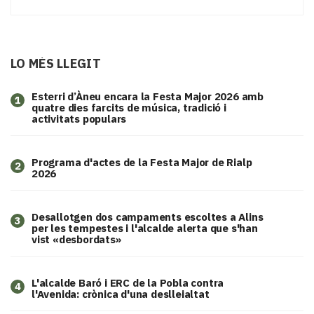
LO MÉS LLEGIT
Esterri d’Àneu encara la Festa Major 2026 amb
1
quatre dies farcits de música, tradició i
activitats populars
Programa d'actes de la Festa Major de Rialp
2
2026
​Desallotgen dos campaments escoltes a Alins
3
per les tempestes i l'alcalde alerta que s'han
vist «desbordats»
L'alcalde Baró i ERC de la Pobla contra
4
l'Avenida: crònica d'una deslleialtat