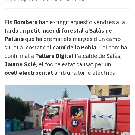
Subscriptors
La
newsletter
Els
Bombers
han extingit aquest divendres a la
del
Pallars
tarda un
petit incendi forestal
a
Salàs de
Contingut
Pallars
que ha cremat els marges d'un camp
patrocinat
situat al costat del
camí de la Pobla
. Tal com ha
Lo
confirmat a
Pallars Digital
l'alcalde de Salàs,
més
Jaume Solé
, el foc ha estat causat per un
llegit...
Editorial
ocell
electrocutat
amb una torre elèctrica.