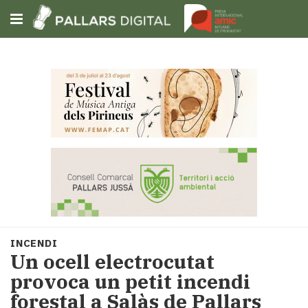
Subscriu-t'hi
Cerca
Portada
Opinió
Fem-
ho
fàcil
Successos
Societat
INCENDI
Política
Un ocell electrocutat
i
provoca un petit incendi
municipis
forestal a Salàs de Pallars
Economia