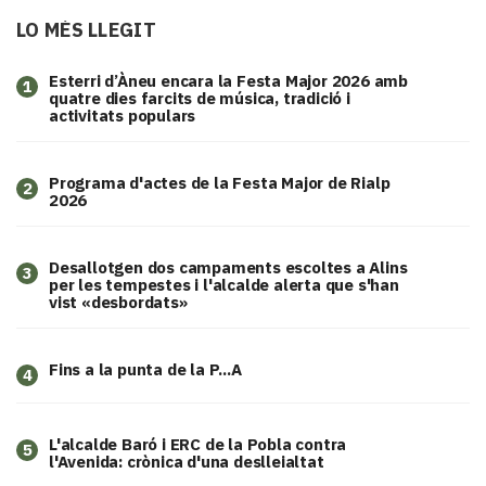
LO MÉS LLEGIT
Esterri d’Àneu encara la Festa Major 2026 amb
1
quatre dies farcits de música, tradició i
activitats populars
Programa d'actes de la Festa Major de Rialp
2
2026
​Desallotgen dos campaments escoltes a Alins
3
per les tempestes i l'alcalde alerta que s'han
vist «desbordats»
Fins a la punta de la P...A
4
L'alcalde Baró i ERC de la Pobla contra
5
l'Avenida: crònica d'una deslleialtat