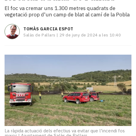
i
El foc va cremar uns 1.300 metres quadrats de
turisme
vegetació prop d'un camp de blat al camí de la Pobla
Cultura
Esports
TOMÀS GARCIA ESPOT
Mai
Salàs de Pallars |
29 de juny de 2024 a les 10:40
tant!
TV
i
mitjans
El
temps
Reportatges
Entrevistes
Enquestes
A
escena!
Dis
la
teva!
La ràpida actuació dels efectius va evitar que l'incendi fos
major
|
Ajuntament de Salàs de Pallars