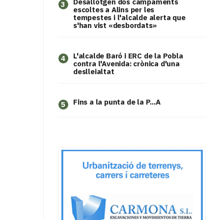
​Desallotgen dos campaments
3
escoltes a Alins per les
tempestes i l'alcalde alerta que
s'han vist «desbordats»
L'alcalde Baró i ERC de la Pobla
4
contra l'Avenida: crònica d'una
deslleialtat
Fins a la punta de la P...A
5