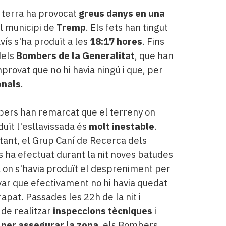
 terra ha provocat
greus danys en una
el municipi de
Tremp
. Els fets han tingut
avís s'ha produït a les
18:17 hores
. Fins
dels
Bombers de la Generalitat
, que han
mprovat que no hi havia ningú i que, per
onals
.
ers han remarcat que el terreny on
duït l'esllavissada és
molt inestable
.
ant, el Grup Caní de Recerca dels
ha efectuat durant la nit noves batudes
a on s'havia produït el despreniment per
r que efectivament no hi havia quedat
rapat. Passades les 22h de la nit i
de realitzar
inspeccions tècniques
i
 per assegurar la zona
, els Bombers