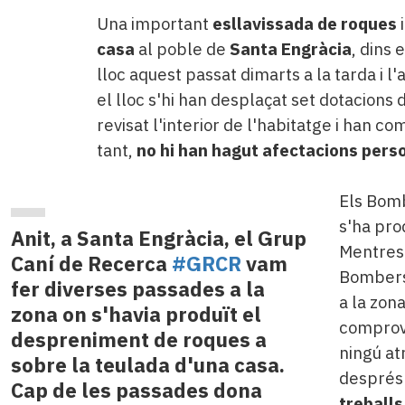
Una important
esllavissada de roques
i
casa
al poble de
Santa Engràcia
, dins 
lloc aquest passat dimarts a la tarda i l'
el lloc s'hi han desplaçat set dotacions 
revisat l'interior de l'habitatge i han co
tant,
no hi han hagut afectacions pers
Els Bomb
s'ha pro
Anit, a Santa Engràcia, el Grup
Mentrest
Caní de Recerca
#GRCR
vam
Bombers 
fer diverses passades a la
a la zon
zona on s'havia produït el
comprova
despreniment de roques a
ningú at
sobre la teulada d'una casa.
després 
Cap de les passades dona
treballs