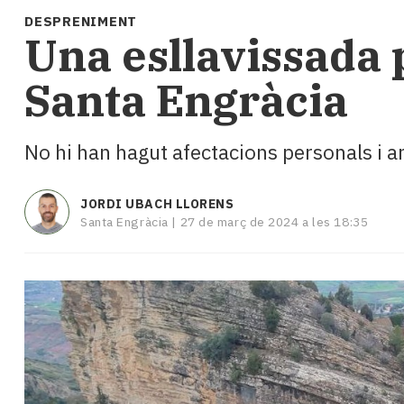
i
DESPRENIMENT
turisme
Una esllavissada 
Cultura
Esports
Santa Engràcia
Mai
tant!
TV
No hi han hagut afectacions personals i ar
i
mitjans
El
JORDI UBACH LLORENS
temps
Santa Engràcia |
27 de març de 2024 a les 18:35
Reportatges
Entrevistes
Enquestes
A
escena!
Dis
la
teva!