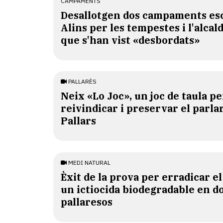
CAMPAMENTS
​Desallotgen dos campaments esc
Alins per les tempestes i l'alcal
que s'han vist «desbordats»
PALLARÈS
​Neix «Lo Joc», un joc de taula pe
reivindicar i preservar el parlar
Pallars
MEDI NATURAL
Èxit de la prova per erradicar e
un ictiocida biodegradable en d
pallaresos