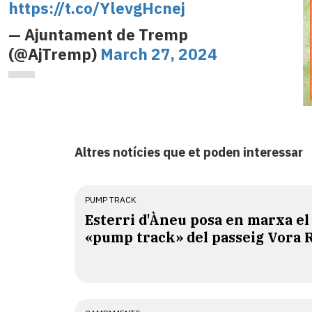
https://t.co/YlevgHcnej
— Ajuntament de Tremp
(@AjTremp)
March 27, 2024
Altres notícies que et poden interessar
PUMP TRACK
Esterri d'Àneu posa en marxa el
«pump track» del passeig Vora 