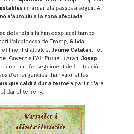
nestables
i marcar els passos a seguir. Al
no s'apropin a la zona afectada
.
lloc dels fets s'hi han desplaçat també
atí l'alcaldessa de Tremp,
Sílvia
; el tinent d'alcalde,
Jaume Catalan
; i el
del Govern a l'Alt Pirineu i Aran,
Josep
s
. Junts han fet seguiment de l’actuació
sos d’emergències i han valorat les
ons que caldrà dur a terme
a partir d'ara
olidar el terreny.