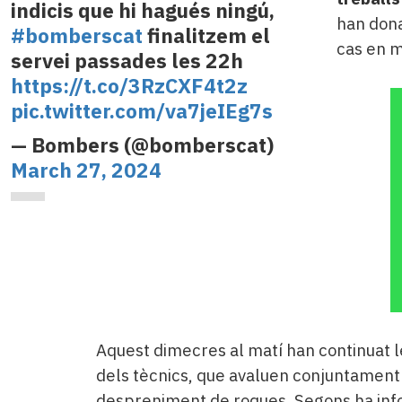
indicis que hi hagués ningú,
han donat
#bomberscat
finalitzem el
cas en m
servei passades les 22h
https://t.co/3RzCXF4t2z
pic.twitter.com/va7jeIEg7s
— Bombers (@bomberscat)
March 27, 2024
Aquest dimecres al matí han continuat l
dels tècnics, que avaluen conjuntament
despreniment de roques. Segons ha info