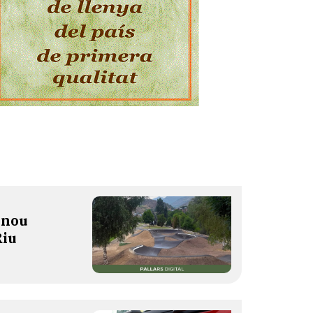
 nou
Riu