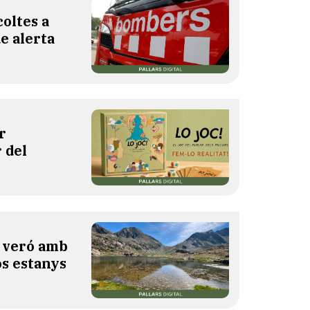
oltes a
de alerta
r
 del
l veró amb
os estanys