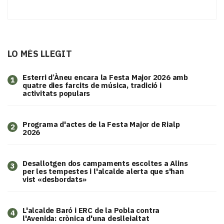
LO MÉS LLEGIT
Esterri d’Àneu encara la Festa Major 2026 amb
1
quatre dies farcits de música, tradició i
activitats populars
Programa d'actes de la Festa Major de Rialp
2
2026
​Desallotgen dos campaments escoltes a Alins
3
per les tempestes i l'alcalde alerta que s'han
vist «desbordats»
L'alcalde Baró i ERC de la Pobla contra
4
l'Avenida: crònica d'una deslleialtat