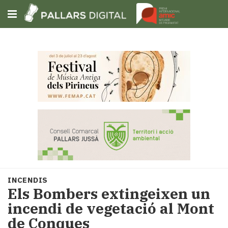
Subscriu-t'hi
Cerca
Portada
Opinió
Fem-
ho
fàcil
Successos
Societat
INCENDIS
Política
Els Bombers extingeixen un
i
incendi de vegetació al Mont
municipis
de Conques
Economia