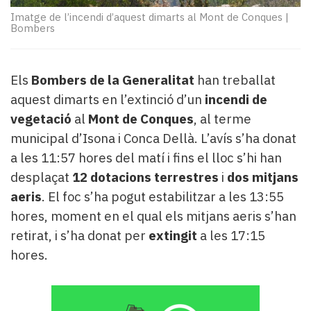
Subscriptors
Imatge de l’incendi d’aquest dimarts al Mont de Conques
|
La
Bombers
newsletter
del
Pallars
Els
Bombers de la Generalitat
han treballat
Contingut
aquest dimarts en l’extinció d’un
incendi de
patrocinat
Lo
vegetació
al
Mont de Conques
, al terme
més
municipal d’Isona i Conca Dellà. L’avís s’ha donat
llegit...
a les 11:57 hores del matí i fins el lloc s’hi han
Editorial
desplaçat
12 dotacions terrestres
i
dos mitjans
aeris
. El foc s’ha pogut estabilitzar a les 13:55
hores, moment en el qual els mitjans aeris s’han
retirat, i s’ha donat per
extingit
a les 17:15
hores.