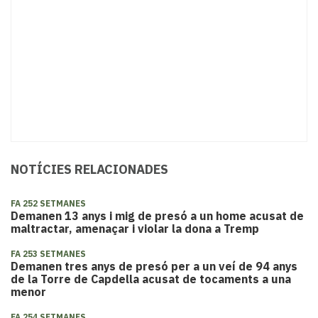
NOTÍCIES RELACIONADES
FA 252 SETMANES
​Demanen 13 anys i mig de presó a un home acusat de
maltractar, amenaçar i violar la dona a Tremp
FA 253 SETMANES
Demanen tres anys de presó per a un veí de 94 anys
de la Torre de Capdella acusat de tocaments a una
menor
FA 254 SETMANES