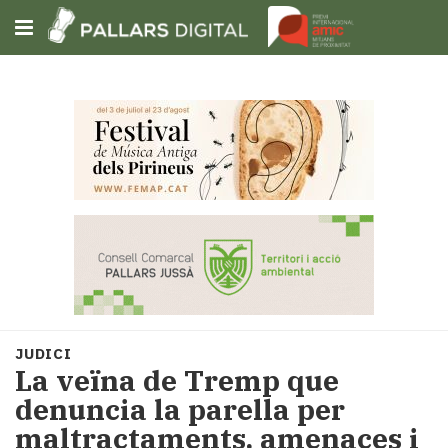
Subscriu-t'hi
Cerca
Portada
Opinió
Fem-
ho
fàcil
Successos
Societat
JUDICI
Política
La veïna de Tremp que
i
denuncia la parella per
municipis
maltractaments, amenaces i
Economia