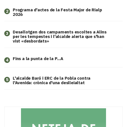
Programa d'actes de la Festa Major de Rialp
2
2026
​Desallotgen dos campaments escoltes a Alins
3
per les tempestes i l'alcalde alerta que s'han
vist «desbordats»
Fins a la punta de la P...A
4
L'alcalde Baró i ERC de la Pobla contra
5
l'Avenida: crònica d'una deslleialtat