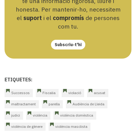
te una informació rigorosa, lliure i
honesta. Per mantenir-ho, necessitem
el
suport
i el
compromís
de persones
com tu.
Subscriu-t'hi
ETIQUETES:
Successos
Fiscalia
violació
acusat
maltractament
parella
Audiència de Lleida
judici
violència
violència domèstica
violència de gènere
violència masclista