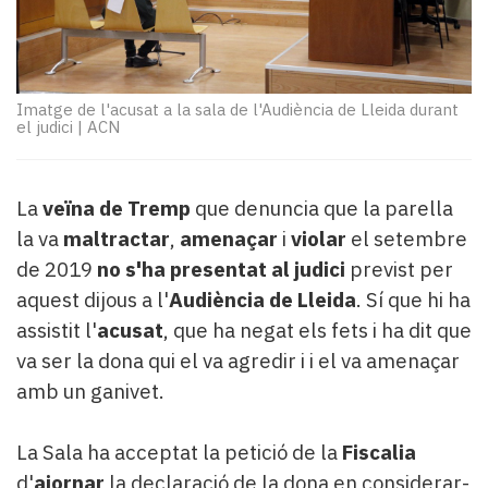
Subscriptors
La
newsletter
del
Pallars
Imatge de l'acusat a la sala de l'Audiència de Lleida durant
el judici
|
ACN
Contingut
patrocinat
Lo
més
La
veïna de Tremp
que denuncia que la parella
llegit...
la va
maltractar
,
amenaçar
i
violar
el setembre
Editorial
de 2019
no s'ha presentat al judici
previst per
aquest dijous a l'
Audiència de Lleida
. Sí que hi ha
assistit l'
acusat
, que ha negat els fets i ha dit que
va ser la dona qui el va agredir i i el va amenaçar
amb un ganivet.
La Sala ha acceptat la petició de la
Fiscalia
d'
ajornar
la declaració de la dona en considerar-