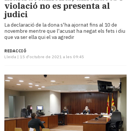
violació no es presenta al
i
turisme
judici
Cultura
La declaració de la dona s'ha ajornat fins al 10 de
Esports
novembre mentre que l'acusat ha negat els fets i diu
Mai
que va ser ella qui el va agredir
tant!
TV
REDACCIÓ
i
Lleida |
15 d'octubre de 2021 a les 09:45
mitjans
El
temps
Reportatges
Entrevistes
Enquestes
A
escena!
Dis
la
teva!