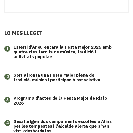
LO MÉS LLEGIT
Esterri d’Àneu encara la Festa Major 2026 amb
1
quatre dies farcits de música, tradició i
activitats populars
Sort afronta una Festa Major plena de
2
tradició, música i participació associativa
Programa d'actes de la Festa Major de Rialp
3
2026
​Desallotgen dos campaments escoltes a Alins
4
per les tempestes i l'alcalde alerta que s'han
vist «desbordats»