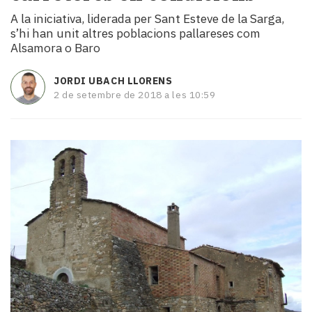
i
A la iniciativa, liderada per Sant Esteve de la Sarga,
turisme
s’hi han unit altres poblacions pallareses com
Cultura
Alsamora o Baro
Esports
Mai
JORDI UBACH LLORENS
tant!
2 de setembre de 2018 a les 10:59
TV
i
mitjans
El
temps
Reportatges
Entrevistes
Enquestes
A
escena!
Dis
la
teva!