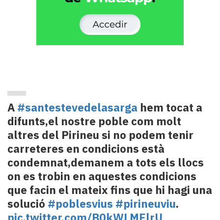
A
#santestevedelasarga
hem tocat a
difunts,el nostre poble com molt
altres del Pirineu si no podem tenir
carreteres en condicions està
condemnat,demanem a tots els llocs
on es trobin en aquestes condicions
que facin el mateix fins que hi hagi una
solució
#poblesvius
#pirineuviu
.
pic.twitter.com/B0kWLMElrU