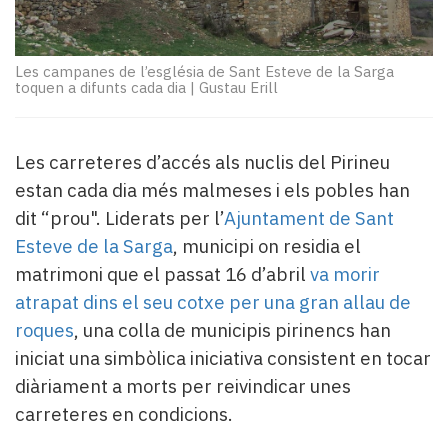
Subscriptors
La
newsletter
Les campanes de l’església de Sant Esteve de la Sarga
del
toquen a difunts cada dia
|
Gustau Erill
Pallars
Contingut
patrocinat
Les carreteres d’accés als nuclis del Pirineu
Lo
estan cada dia més malmeses i els pobles han
més
llegit...
dit “prou". Liderats per l’
Ajuntament de Sant
Editorial
Esteve de la Sarga
, municipi on residia el
matrimoni que el passat 16 d’abril
va morir
atrapat dins el seu cotxe per una gran allau de
roques
, una colla de municipis pirinencs han
iniciat una simbòlica iniciativa consistent en tocar
diàriament a morts per reivindicar unes
carreteres en condicions.