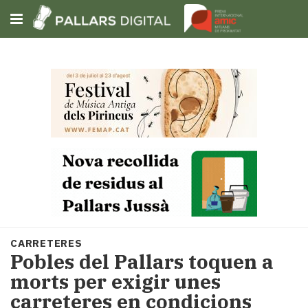
Subscriu-t'hi
Cerca
Portada
Opinió
Fem-
ho
fàcil
Successos
Societat
CARRETERES
Política
Pobles del Pallars toquen a
i
morts per exigir unes
municipis
carreteres en condicions
Economia