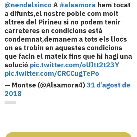
@nendelxinco
A
#alsamora
hem tocat
a difunts,el nostre poble com molt
altres del Pirineu si no podem tenir
carreteres en condicions està
condemnat,demanem a tots els llocs
on es trobin en aquestes condicions
que facin el mateix fins que hi hagi una
solució
pic.twitter.com/oUItt2t23Y
pic.twitter.com/CRCCugTePo
— Montse (@Alsamora4)
31 d’agost de
2018