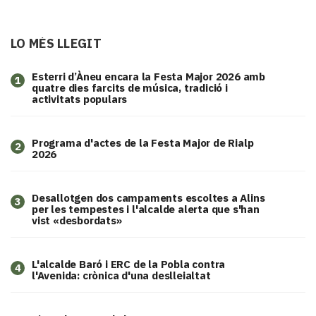
LO MÉS LLEGIT
Esterri d’Àneu encara la Festa Major 2026 amb
1
quatre dies farcits de música, tradició i
activitats populars
Programa d'actes de la Festa Major de Rialp
2
2026
​Desallotgen dos campaments escoltes a Alins
3
per les tempestes i l'alcalde alerta que s'han
vist «desbordats»
L'alcalde Baró i ERC de la Pobla contra
4
l'Avenida: crònica d'una deslleialtat