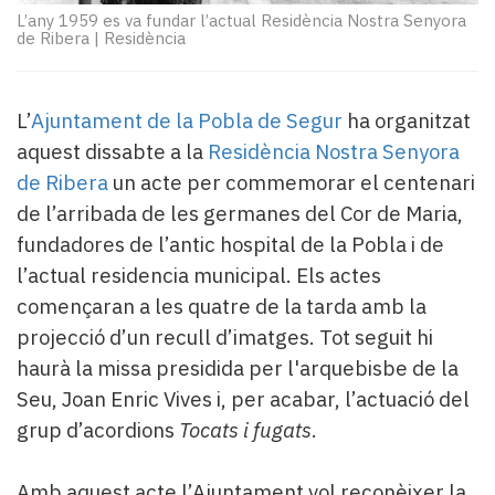
Subscriptors
L’any 1959 es va fundar l’actual Residència Nostra Senyora
La
de Ribera
|
Residència
newsletter
del
Pallars
L’
Ajuntament de la Pobla de Segur
ha organitzat
Contingut
aquest dissabte a la
Residència Nostra Senyora
patrocinat
de Ribera
un acte per commemorar el centenari
Lo
més
de l’arribada de les germanes del Cor de Maria,
llegit...
fundadores de l’antic hospital de la Pobla i de
Editorial
l’actual residencia municipal. Els actes
començaran a les quatre de la tarda amb la
projecció d’un recull d’imatges. Tot seguit hi
haurà la missa presidida per l'arquebisbe de la
Seu, Joan Enric Vives i, per acabar, l’actuació del
grup d’acordions
Tocats i fugats
.
Amb aquest acte l’Ajuntament vol reconèixer la