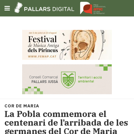
Subscriu-t'hi
Cerca
Portada
Opinió
Fem-
ho
fàcil
Successos
Societat
COR DE MARIA
Política
​La Pobla commemora el
i
centenari de l’arribada de les
municipis
germanes del Cor de Maria
Economia