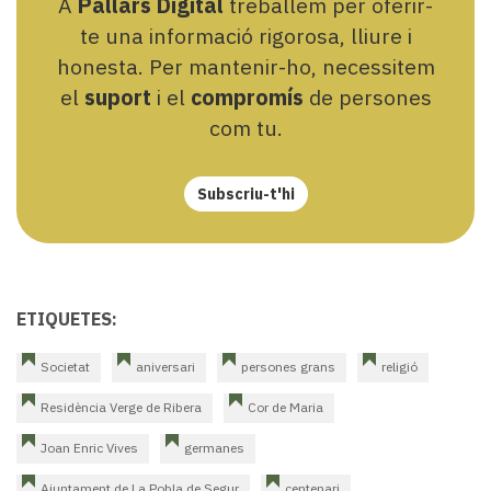
A
Pallars Digital
treballem per oferir-
te una informació rigorosa, lliure i
honesta. Per mantenir-ho, necessitem
el
suport
i el
compromís
de persones
com tu.
Subscriu-t'hi
ETIQUETES:
Societat
aniversari
persones grans
religió
Residència Verge de Ribera
Cor de Maria
Joan Enric Vives
germanes
Ajuntament de La Pobla de Segur
centenari