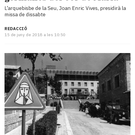
i
L’arquebisbe de la Seu, Joan Enric Vives, presidirà la
turisme
missa de dissabte
Cultura
Esports
REDACCIÓ
Mai
15 de juny de 2018 a les 10:50
tant!
TV
i
mitjans
El
temps
Reportatges
Entrevistes
Enquestes
A
escena!
Dis
la
teva!