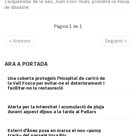
Subscriptors
L’arquebisbe de la Seu, Joan Enric Vives, presidirà la missa
de dissabte
La
newsletter
del
Pàgina 1 de 1
Pallars
Contingut
< Anterior
Següent >
patrocinat
Lo
més
ARA A PORTADA
llegit...
Editorial
Una coberta protegeix l'Hospital de cartró de
la Vall Fosca per evitar‑ne el deteriorament i
facilitar‑ne la restauració
Alerta per la intensitat i acumulació de pluja
durant aquest dijous a la tarda al Pallars
Esterri d'Àneu posa en marxa el nou «pump
track» del passeig Vora Riu