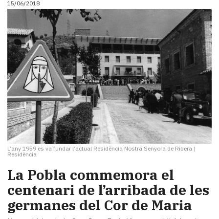
15/06/2018
i
turisme
Cultura
Esports
Mai
tant!
TV
i
mitjans
El
temps
Reportatges
Entrevistes
L’any 1959 es va fundar l’actual Residència Nostra Senyora de Ribera
|
Enquestes
Residència
A
​La Pobla commemora el
escena!
centenari de l’arribada de les
Dis
la
germanes del Cor de Maria
teva!