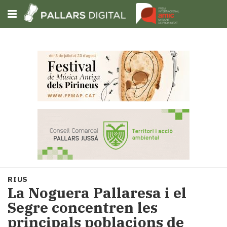
Subscriu-t'hi
Cerca
Portada
Opinió
Fem-
ho
fàcil
Successos
Societat
RIUS
Política
La Noguera Pallaresa i el
i
Segre concentren les
municipis
principals poblacions de
Economia