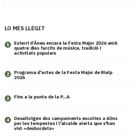
LO MÉS LLEGIT
Esterri d’Àneu encara la Festa Major 2026 amb
1
quatre dies farcits de música, tradició i
activitats populars
Programa d'actes de la Festa Major de Rialp
2
2026
Fins a la punta de la P...A
3
​Desallotgen dos campaments escoltes a Alins
4
per les tempestes i l'alcalde alerta que s'han
vist «desbordats»