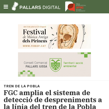
Subscriu-t'hi
Cerca
Portada
Opinió
Fem-
ho
fàcil
Successos
Societat
TREN DE LA POBLA
Política
FGC amplia el sistema de
i
detecció de despreniments a
municipis
la línia del tren de la Pobla
Economia