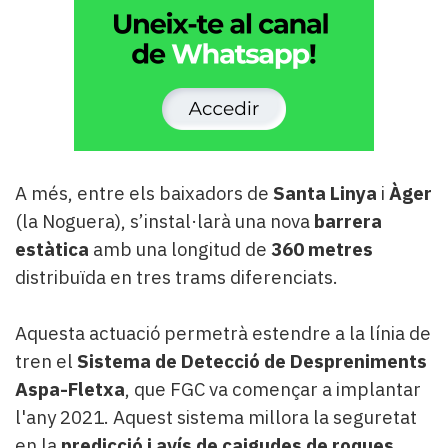
A més, entre els baixadors de
Santa Linya
i
Àger
(la Noguera), s’instal·larà una nova
barrera
estàtica
amb una longitud de
360 metres
distribuïda en tres trams diferenciats.
Aquesta actuació permetrà estendre a la línia de
tren el
Sistema de Detecció de Despreniments
Aspa-Fletxa
, que FGC va començar a implantar
l'any 2021. Aquest sistema millora la seguretat
en la
predicció i avís de caigudes de roques