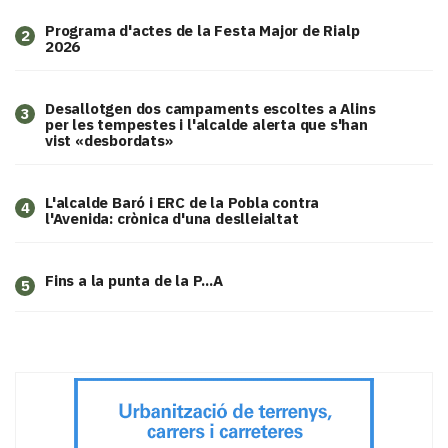
Programa d'actes de la Festa Major de Rialp
2
2026
​Desallotgen dos campaments escoltes a Alins
3
per les tempestes i l'alcalde alerta que s'han
vist «desbordats»
L'alcalde Baró i ERC de la Pobla contra
4
l'Avenida: crònica d'una deslleialtat
Fins a la punta de la P...A
5