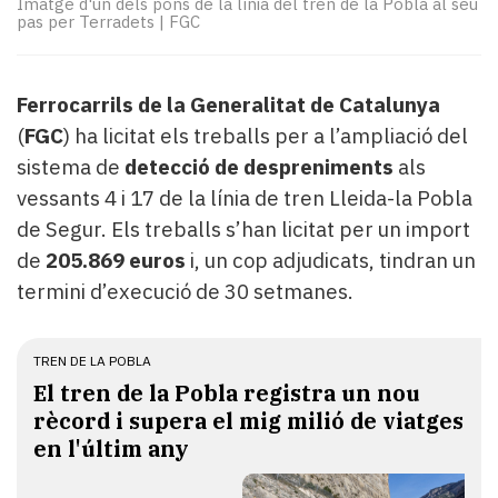
Imatge d'un dels pons de la línia del tren de la Pobla al seu
Subscriptors
pas per Terradets
|
FGC
La
newsletter
del
Ferrocarrils de la Generalitat de Catalunya
Pallars
Contingut
(
FGC
) ha licitat els treballs per a l’ampliació del
patrocinat
sistema de
detecció de despreniments
als
Lo
vessants 4 i 17 de la línia de tren Lleida-la Pobla
més
de Segur. Els treballs s’han licitat per un import
llegit...
de
205.869 euros
i, un cop adjudicats, tindran un
Editorial
termini d’execució de 30 setmanes.
TREN DE LA POBLA
El tren de la Pobla registra un nou
rècord i supera el mig milió de viatges
en l'últim any