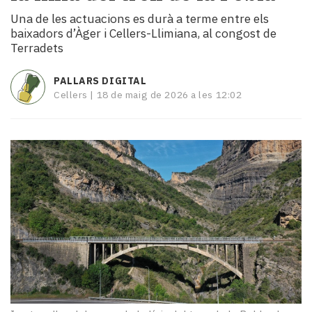
i
Una de les actuacions es durà a terme entre els
turisme
baixadors d’Àger i Cellers-Llimiana, al congost de
Cultura
Terradets
Esports
Mai
PALLARS DIGITAL
tant!
Cellers |
18 de maig de 2026 a les 12:02
TV
i
mitjans
El
temps
Reportatges
Entrevistes
Enquestes
A
escena!
Dis
la
teva!