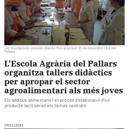
Les inscripcions estaran obertes fins al proper 31 de desembre
|
EA del
Pallars
L'Escola Agrària del Pallars
organitza tallers didàctics
per apropar el sector
agroalimentari als més joves
Els additius alimentaris i el procés d’elaboració d’un
producte lacti seran els temes centrals
29/11/2022