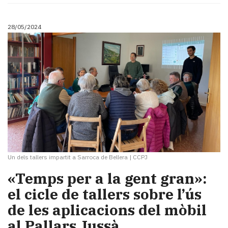
28/05/2024
Un dels tallers impartit a Sarroca de Bellera
|
CCPJ
«Temps per a la gent gran»:
el cicle de tallers sobre l’ús
de les aplicacions del mòbil
al Pallars Jussà