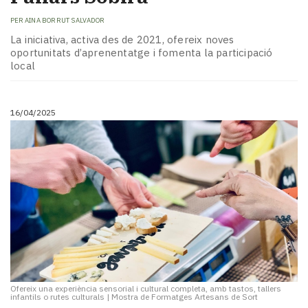
PER
AINA BORRUT SALVADOR
La iniciativa, activa des de 2021, ofereix noves
oportunitats d’aprenentatge i fomenta la participació
local
16/04/2025
Ofereix una experiència sensorial i cultural completa, amb tastos, tallers
infantils o rutes culturals
|
Mostra de Formatges Artesans de Sort