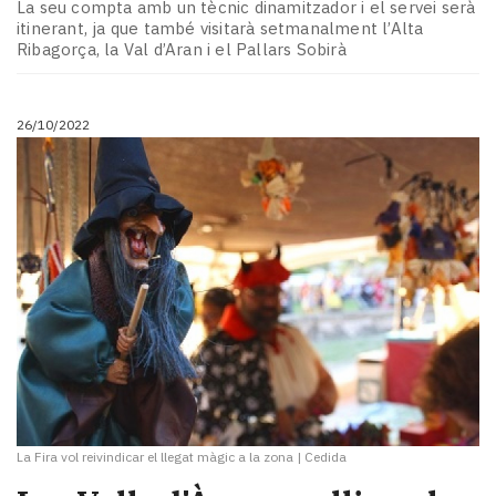
La seu compta amb un tècnic dinamitzador i el servei serà
itinerant, ja que també visitarà setmanalment l’Alta
Ribagorça, la Val d’Aran i el Pallars Sobirà
26/10/2022
La Fira vol reivindicar el llegat màgic a la zona
|
Cedida