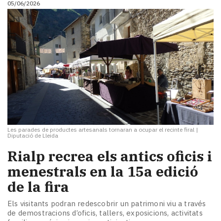
05/06/2026
i
turisme
Cultura
Esports
Mai
tant!
TV
i
mitjans
El
temps
Les parades de productes artesanals tornaran a ocupar el recinte firal
|
Reportatges
Diputació de Lleida
Entrevistes
Rialp recrea els antics oficis i
Enquestes
A
menestrals en la 15a edició
escena!
de la fira
Dis
la
Els visitants podran redescobrir un patrimoni viu a través
teva!
de demostracions d’oficis, tallers, exposicions, activitats