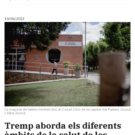
10/06/2022
La majoria de tallers tindran lloc al Casal Cívic de la capital del Pallars Jussà
|
Alba Jussà
Tremp aborda els diferents
àmbits de la salut de les