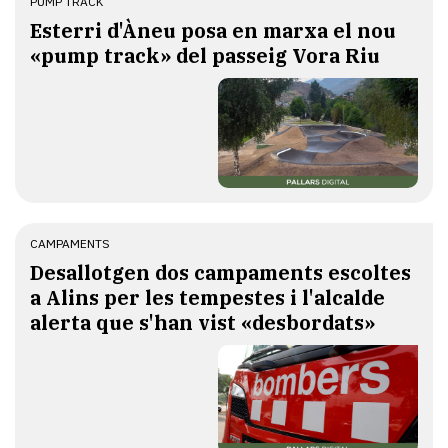
PUMP TRACK
Esterri d'Àneu posa en marxa el nou
«pump track» del passeig Vora Riu
CAMPAMENTS
​Desallotgen dos campaments escoltes
a Alins per les tempestes i l'alcalde
alerta que s'han vist «desbordats»