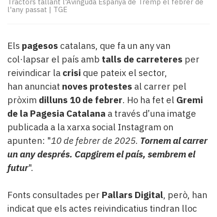
Tractors tallant l'Avinguda Espanya de Tremp el febrer de
Subscriptors
l'any passat
|
TGE
La
newsletter
del
Els
pagesos
catalans, que fa un any van
Pallars
Contingut
col·lapsar el país amb
talls de carreteres
per
patrocinat
reivindicar la
crisi
que pateix el sector,
Lo
han anunciat
noves protestes
al carrer pel
més
pròxim
dilluns 10 de febrer
. Ho ha fet el
Gremi
llegit...
de la Pagesia
Catalana
a través d’una imatge
Editorial
publicada a la xarxa social Instagram on
apunten: "
10 de febrer de 2025.
Tornem al carrer
un any després. Capgirem el país, sembrem el
futur
".
Fonts consultades per
Pallars Digital
, però, han
indicat que els actes reivindicatius tindran lloc