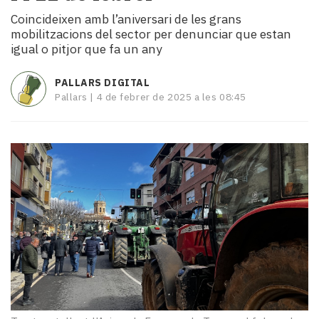
i
Coincideixen amb l’aniversari de les grans
turisme
mobilitzacions del sector per denunciar que estan
Cultura
igual o pitjor que fa un any
Esports
Mai
PALLARS DIGITAL
tant!
Pallars |
4 de febrer de 2025 a les 08:45
TV
i
mitjans
El
temps
Reportatges
Entrevistes
Enquestes
A
escena!
Dis
la
teva!