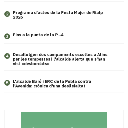
Programa d'actes de la Festa Major de Rialp
2
2026
Fins a la punta de la P...A
3
​Desallotgen dos campaments escoltes a Alins
4
per les tempestes i l'alcalde alerta que s'han
vist «desbordats»
L'alcalde Baró i ERC de la Pobla contra
5
l'Avenida: crònica d'una deslleialtat