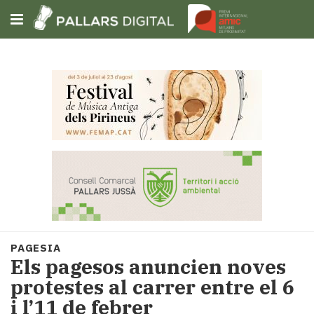
Subscriu-t'hi
Cerca
Portada
Opinió
Fem-
ho
fàcil
Successos
Societat
PAGESIA
Política
Els pagesos anuncien noves
i
protestes al carrer entre el 6
municipis
i l’11 de febrer
Economia