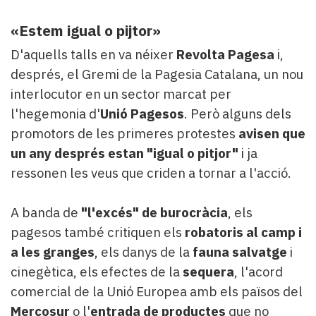
«Estem igual o pijtor»
D'aquells talls en va néixer
Revolta Pagesa
i,
després, el Gremi de la Pagesia Catalana, un nou
interlocutor en un sector marcat per
l'hegemonia d'
Unió Pagesos
. Però alguns dels
promotors de les primeres protestes
avisen que
un any després estan "igual o pitjor"
i ja
ressonen les veus que criden a tornar a l'acció.
A banda de
"l'excés" de burocràci
a
, els
pagesos també critiquen els
robatoris al camp
i
a les granges
, els danys de la
fauna salvatge
i
cinegètica, els efectes de la
sequera
, l'acord
comercial de la Unió Europea amb els països del
Mercosur
o l'
entrada de productes
que no