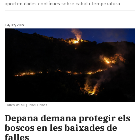
aporten dades contínues sobre cabal i temperatura
14/07/2026
Falles d'Isil
|
Jordi Boràs
Depana demana protegir els
boscos en les baixades de
falles