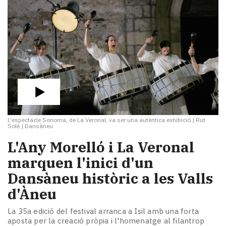
L'espectacle Sonoma, de La Veronal, va ser una autèntica exhibició
|
Rut
Solé | Dansàneu
L'Any Morelló i La Veronal
marquen l'inici d'un
Dansàneu històric a les Valls
d'Àneu
La 35a edició del festival arranca a Isil amb una forta
aposta per la creació pròpia i l'homenatge al filantrop