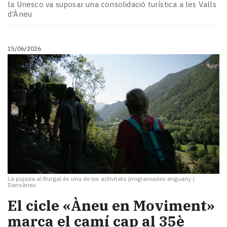
la Unesco va suposar una consolidació turística a les Valls
d'Àneu
15/06/2026
La pujada al Burgal és una de les activitats programades enguany
|
Dansàneu
​El cicle «Àneu en Moviment»
marca el camí cap al 35è