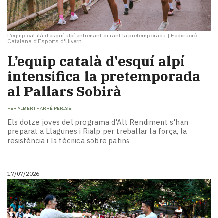
L’equip català d’esquí alpí entrenant durant la pretemporada
|
Federació
Catalana d'Esports d'Hivern
L’equip català d'esquí alpí
intensifica la pretemporada
al Pallars Sobirà
PER
ALBERT FARRÉ PERISÉ
Els dotze joves del programa d'Alt Rendiment s'han
preparat a Llagunes i Rialp per treballar la força, la
resistència i la tècnica sobre patins
17/07/2026