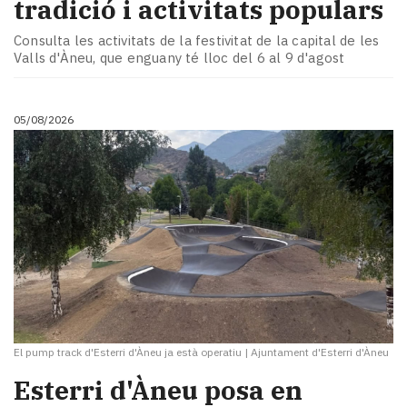
tradició i activitats populars
Consulta les activitats de la festivitat de la capital de les
Valls d'Àneu, que enguany té lloc del 6 al 9 d'agost
05/08/2026
El pump track d'Esterri d'Àneu ja està operatiu
|
Ajuntament d'Esterri d'Àneu
Esterri d'Àneu posa en