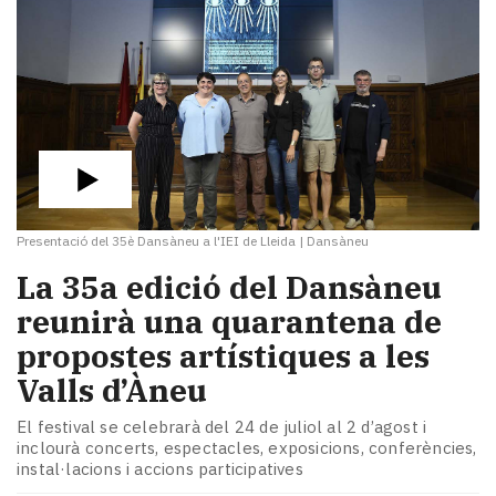
Presentació del 35è Dansàneu a l'IEI de Lleida
|
Dansàneu
​La 35a edició del Dansàneu
reunirà una quarantena de
propostes artístiques a les
Valls d’Àneu
El festival se celebrarà del 24 de juliol al 2 d’agost i
inclourà concerts, espectacles, exposicions, conferències,
instal·lacions i accions participatives