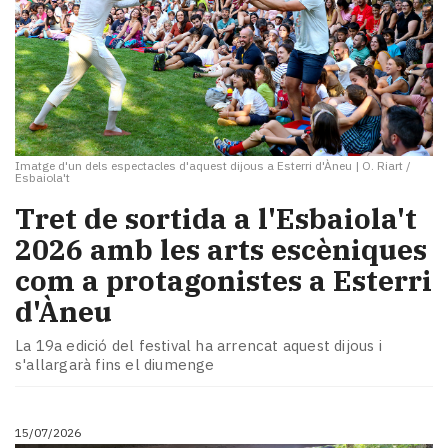
Imatge d'un dels espectacles d'aquest dijous a Esterri d'Àneu
|
O. Riart /
Esbaiola't
Tret de sortida a l'Esbaiola't
2026 amb les arts escèniques
com a protagonistes a Esterri
d'Àneu
La 19a edició del festival ha arrencat aquest dijous i
s'allargarà fins el diumenge
15/07/2026