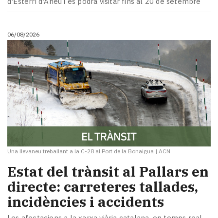
d'Esterri d'Àneu i es podrà visitar fins al 20 de setembre
Subscriptors
La
newsletter
06/08/2026
del
Pallars
Contingut
patrocinat
Lo
més
llegit...
Editorial
Una llevaneu treballant a la C-28 al Port de la Bonaigua
|
ACN
Estat del trànsit al Pallars en
directe: carreteres tallades,
incidències i accidents
Les afectacions a la xarxa viària catalana, en temps real