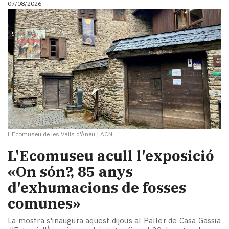
07/08/2026
i
turisme
Cultura
Esports
Mai
tant!
TV
i
mitjans
El
temps
L'Ecomuseu de les Valls d'Àneu
|
ACN
Reportatges
Entrevistes
L'Ecomuseu acull l'exposició
Enquestes
«On són?, 85 anys
A
d'exhumacions de fosses
escena!
Dis
comunes»
la
teva!
La mostra s'inaugura aquest dijous al Paller de Casa Gassia