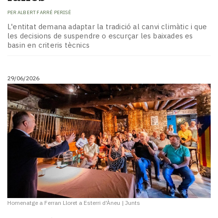
PER
ALBERT FARRÉ PERISÉ
L'entitat demana adaptar la tradició al canvi climàtic i que
les decisions de suspendre o escurçar les baixades es
basin en criteris tècnics
29/06/2026
Homenatge a Ferran Lloret a Esterri d'Àneu
|
Junts