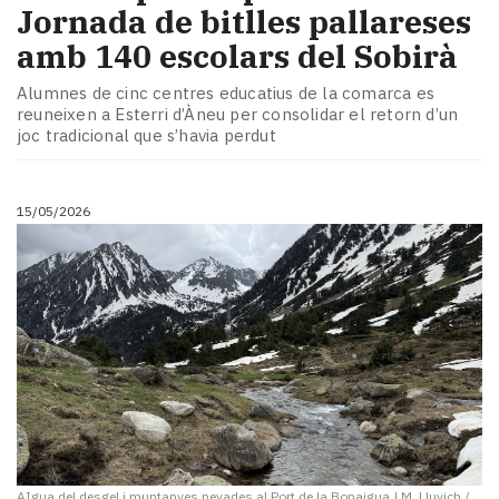
Jornada de bitlles pallareses
amb 140 escolars del Sobirà
Alumnes de cinc centres educatius de la comarca es
reuneixen a Esterri d’Àneu per consolidar el retorn d’un
joc tradicional que s’havia perdut
15/05/2026
AIgua del desgel i muntanyes nevades al Port de la Bonaigua
|
M. Lluvich /