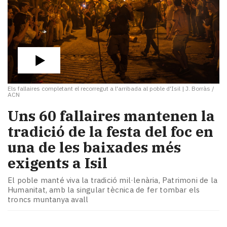
Els fallaires completant el recorregut a l'arribada al poble d'Isil
|
J. Borràs /
ACN
Uns 60 fallaires mantenen la
tradició de la festa del foc en
una de les baixades més
exigents a Isil
El poble manté viva la tradició mil·lenària, Patrimoni de la
Humanitat, amb la singular tècnica de fer tombar els
troncs muntanya avall