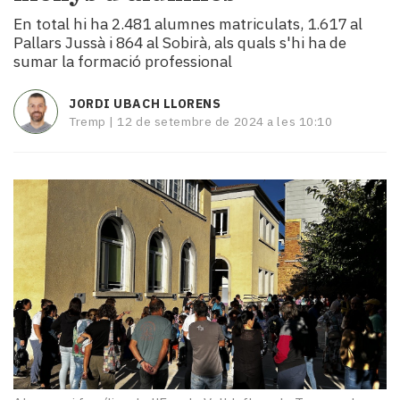
i
En total hi ha 2.481 alumnes matriculats, 1.617 al
turisme
Pallars Jussà i 864 al Sobirà, als quals s'hi ha de
Cultura
sumar la formació professional
Esports
Mai
JORDI UBACH LLORENS
tant!
Tremp |
12 de setembre de 2024 a les 10:10
TV
i
mitjans
El
temps
Reportatges
Entrevistes
Enquestes
A
escena!
Dis
la
teva!