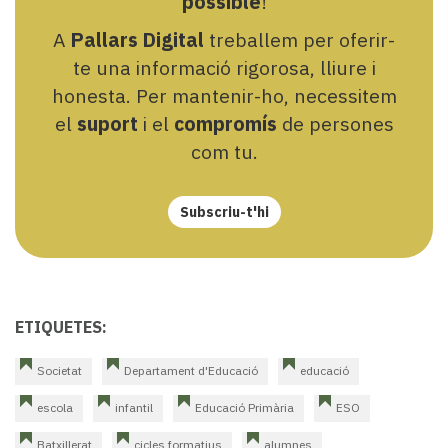
possible
!
A
Pallars Digital
treballem per oferir-
te una informació rigorosa, lliure i
honesta. Per mantenir-ho, necessitem
el
suport
i el
compromís
de persones
com tu.
Subscriu-t'hi
ETIQUETES:
Societat
Departament d'Educació
educació
escola
infantil
Educació Primària
ESO
Batxillerat
cicles formatius
alumnes