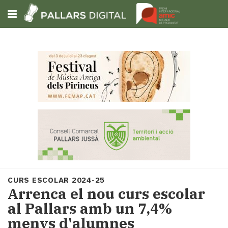
Subscriu-t'hi
Cerca
Portada
Opinió
Fem-
ho
fàcil
Successos
Societat
CURS ESCOLAR 2024-25
Política
Arrenca el nou curs escolar
i
al Pallars amb un 7,4%
municipis
menys d'alumnes
Economia