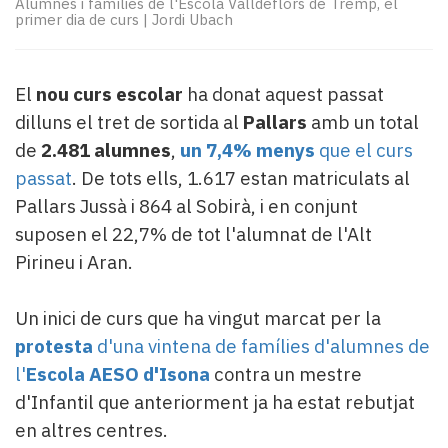
Alumnes i famílies de l'Escola Valldeflors de Tremp, el
Subscriptors
primer dia de curs
|
Jordi Ubach
La
newsletter
del
El
nou curs escolar
ha donat aquest passat
Pallars
Contingut
dilluns el tret de sortida al
Pallars
amb un total
patrocinat
de
2.481 alumnes
,
un 7,4% menys
que el curs
Lo
passat
. De tots ells, 1.617 estan matriculats al
més
Pallars Jussà i 864 al Sobirà, i en conjunt
llegit...
suposen el 22,7% de tot l'alumnat de l'Alt
Editorial
Pirineu i Aran.
Un inici de curs que ha vingut marcat per la
protesta
d'una vintena de famílies d'alumnes de
l'
Escola AESO d'Isona
contra un mestre
d'Infantil que anteriorment ja ha estat rebutjat
en altres centres.