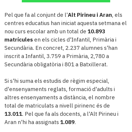
Pel que fa al conjunt de l'
Alt Pirineu i Aran
, els
centres educatius han iniciat aquesta setmana el
nou curs escolar amb un total de
10.893
matrícules
en els cicles d'Infantil, Primària i
Secundària. En concret, 2.237 alumnes s'han
inscrit a Infantil, 3.759 a Primària, 2,780 a
Secundària obligatòria i 801 a Batxillerat.
Si s'hi suma els estudis de règim especial,
d'ensenyaments reglats, formació d'adults i
altres ensenyaments a distància, el nombre
total de matriculats a nivell pirinenc és de
13.011
. Pel que fa als docents, a l'Alt Pirineu i
Aran n'hi ha assignats
1.089
.