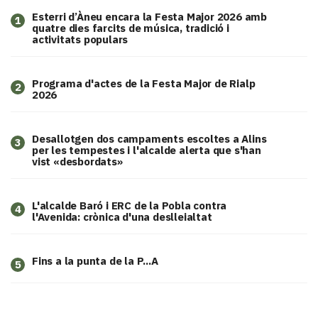
Esterri d’Àneu encara la Festa Major 2026 amb
1
quatre dies farcits de música, tradició i
activitats populars
Programa d'actes de la Festa Major de Rialp
2
2026
​Desallotgen dos campaments escoltes a Alins
3
per les tempestes i l'alcalde alerta que s'han
vist «desbordats»
L'alcalde Baró i ERC de la Pobla contra
4
l'Avenida: crònica d'una deslleialtat
Fins a la punta de la P...A
5