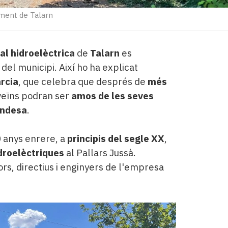
ment de Talarn
al hidroelèctrica
de
Talarn
es
del municipi. Així ho ha explicat
rcia
, que celebra que després de
més
 veïns podran ser
amos de les seves
ndesa
.
0 anys enrere, a
principis del segle XX
,
idroelèctriques
al Pallars Jussà.
rs, directius i enginyers de l'empresa