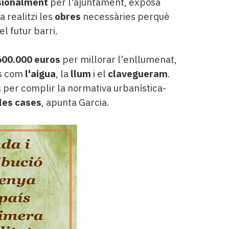
sionalment
per l'ajuntament, exposa
 realitzi les
obres
necessàries perquè
l futur barri.
600.000 euros
per millorar l'enllumenat,
cs com
l'aigua
, la
llum
i el
clavegueram
.
is per complir la normativa urbanística-
les cases
, apunta Garcia.