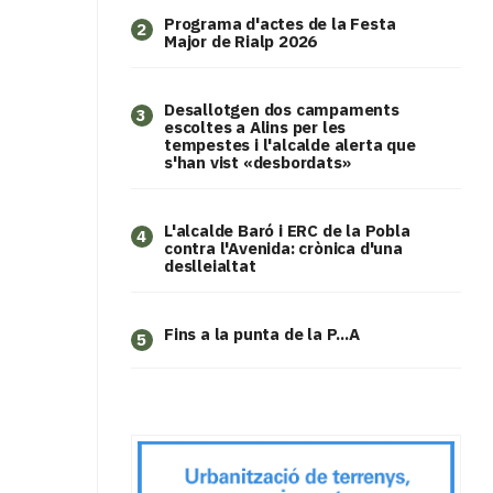
Programa d'actes de la Festa
2
Major de Rialp 2026
​Desallotgen dos campaments
3
escoltes a Alins per les
tempestes i l'alcalde alerta que
s'han vist «desbordats»
L'alcalde Baró i ERC de la Pobla
4
contra l'Avenida: crònica d'una
deslleialtat
Fins a la punta de la P...A
5