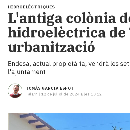
i
HIDROELÈCTRIQUES
turisme
L'antiga colònia d
Cultura
Esports
hidroelèctrica de
Mai
tant!
urbanització
TV
i
mitjans
Endesa, actual propietària, vendrà les set
El
l'ajuntament
temps
Reportatges
Entrevistes
TOMÀS GARCIA ESPOT
Enquestes
Talarn |
12 de juliol de 2024 a les 10:12
A
escena!
Dis
la
teva!