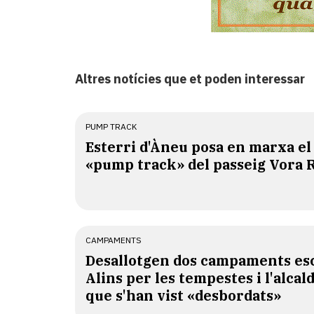
Altres notícies que et poden interessar
PUMP TRACK
Esterri d'Àneu posa en marxa el
«pump track» del passeig Vora 
CAMPAMENTS
​Desallotgen dos campaments esc
Alins per les tempestes i l'alcal
que s'han vist «desbordats»