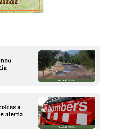
 nou
Riu
oltes a
de alerta