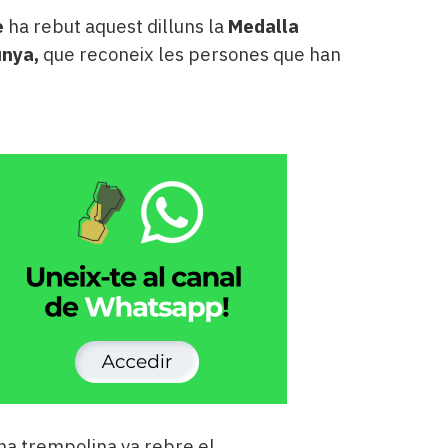
e
ha rebut aquest dilluns la
Medalla
unya,
que reconeix les persones que han
na trempolina va rebre el