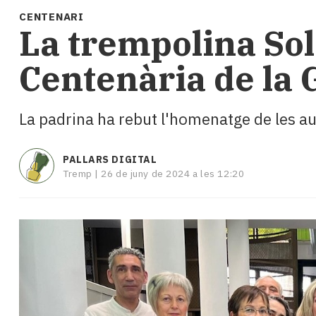
i
CENTENARI
turisme
La trempolina Sol
Cultura
Esports
Centenària de la 
Mai
tant!
TV
La padrina ha rebut l'homenatge de les au
i
mitjans
El
PALLARS DIGITAL
temps
Tremp |
26 de juny de 2024 a les 12:20
Reportatges
Entrevistes
Enquestes
A
escena!
Dis
la
teva!