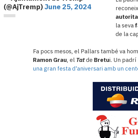
(@AjTremp)
June 25, 2024
reconeix
autorita
la seva
f
de la cap
Fa pocs mesos, el Pallars també va home
Ramon Grau
, el
Tat
de
Bretu
i. Un padrí
una gran festa d'aniversari amb un cen