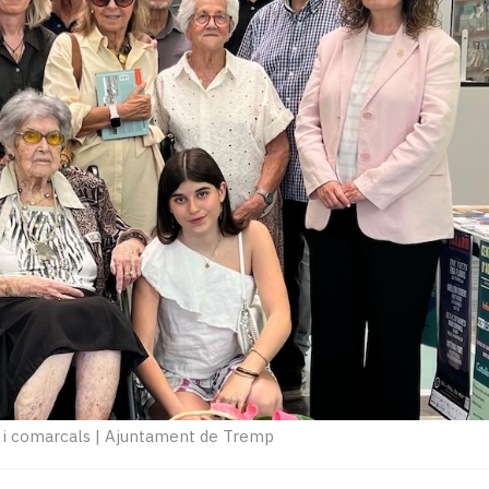
 i comarcals
|
Ajuntament de Tremp