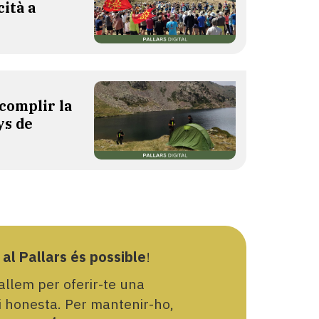
cità a
complir la
ys de
 al Pallars és possible
!
llem per oferir-te una
 i honesta. Per mantenir-ho,