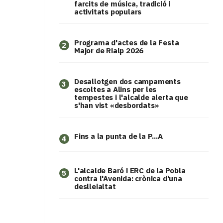
farcits de música, tradició i
activitats populars
Programa d'actes de la Festa
2
Major de Rialp 2026
​Desallotgen dos campaments
3
escoltes a Alins per les
tempestes i l'alcalde alerta que
s'han vist «desbordats»
Fins a la punta de la P...A
4
L'alcalde Baró i ERC de la Pobla
5
contra l'Avenida: crònica d'una
deslleialtat