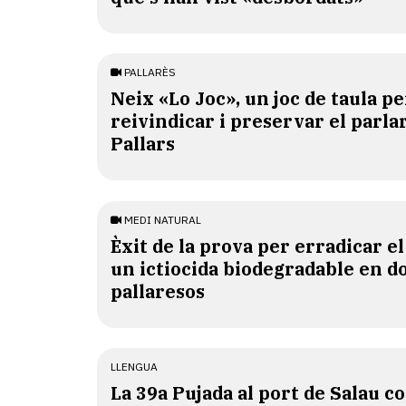
PALLARÈS
​Neix «Lo Joc», un joc de taula pe
reivindicar i preservar el parlar
Pallars
MEDI NATURAL
Èxit de la prova per erradicar e
un ictiocida biodegradable en d
pallaresos
LLENGUA
​La 39a Pujada al port de Salau