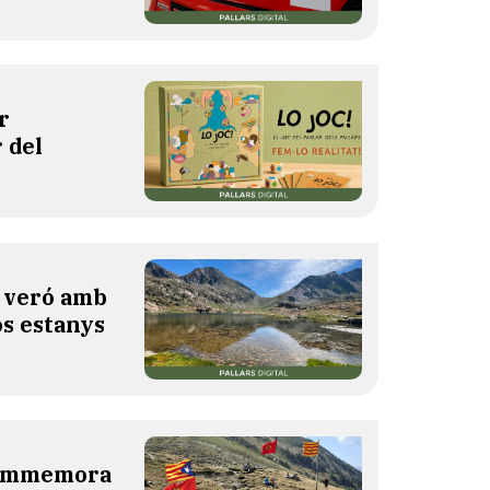
r
 del
l veró amb
os estanys
 commemora