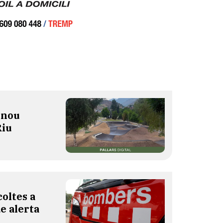
 nou
Riu
oltes a
de alerta