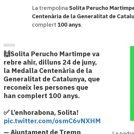
La trempolina
Solita Perucho Martimp
Centenària de la Generalitat de Catal
complert
100 anys
.
🙌Solita Perucho Martimpe va
rebre ahir, dilluns 24 de juny,
la Medalla Centenària de la
Generalitat de Catalunya, que
reconeix les persones que
han complert 100 anys.
✅ L’enhorabona, Solita!
pic.twitter.com/osmC6vNXHM
— Ajuntament de Tremp
La padri