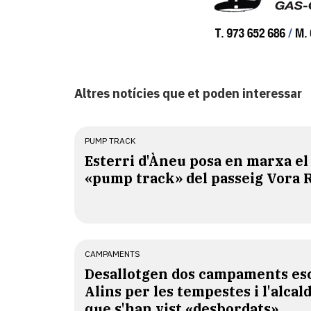
Altres notícies que et poden interessar
PUMP TRACK
Esterri d'Àneu posa en marxa el
«pump track» del passeig Vora 
CAMPAMENTS
​Desallotgen dos campaments esc
Alins per les tempestes i l'alcal
que s'han vist «desbordats»