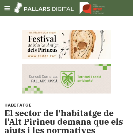
Subscriu-t'hi
Cerca
Portada
Opinió
Fem-
ho
fàcil
Successos
Societat
HABITATGE
Política
El sector de l'habitatge de
i
l'Alt Pirineu demana que els
municipis
ajuts i les normatives
Economia