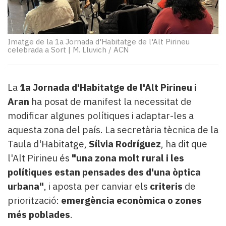
Subscriptors
La
newsletter
del
Imatge de la 1a Jornada d'Habitatge de l'Alt Pirineu
Pallars
celebrada a Sort
|
M. Lluvich / ACN
Contingut
patrocinat
Lo
La
1a Jornada d'Habitatge de l'Alt Pirineu i
més
Aran
ha posat de manifest la necessitat de
llegit...
modificar algunes polítiques i adaptar-les a
Editorial
aquesta zona del país. La secretària tècnica de la
Taula d'Habitatge,
Sílvia Rodríguez
, ha dit que
l'Alt Pirineu és
"una zona molt rural i les
polítiques estan pensades des d'una òptica
urbana"
, i aposta per canviar els
criteris
de
priorització:
emergència econòmica o zones
més poblades
.