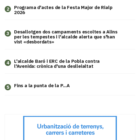
Programa d'actes de la Festa Major de Rialp
2
2026
​Desallotgen dos campaments escoltes a Alins
3
per les tempestes i l'alcalde alerta que s'han
vist «desbordats»
L'alcalde Baró i ERC de la Pobla contra
4
l'Avenida: crònica d'una deslleialtat
Fins a la punta de la P...A
5