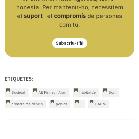
honesta. Per mantenir-ho, necessitem
el
suport
i el
compromís
de persones
com tu.
Subscriu-t'hi
ETIQUETES:
Societat
Alt Pirineu i Aran
habitatge
Sort
primera residència
pobles
I
IDAPA