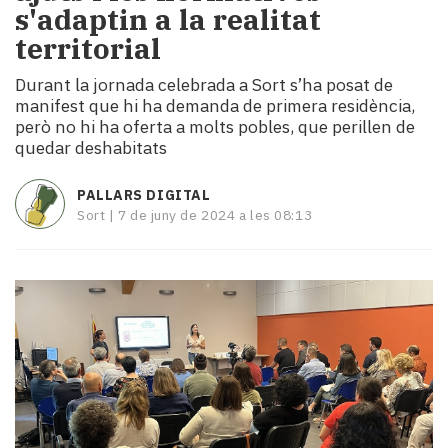
s'adaptin a la realitat
i
turisme
territorial
Cultura
Durant la jornada celebrada a Sort s’ha posat de
Esports
manifest que hi ha demanda de primera residència,
Mai
però no hi ha oferta a molts pobles, que perillen de
tant!
quedar deshabitats
TV
i
PALLARS DIGITAL
mitjans
Sort |
7 de juny de 2024 a les 08:13
El
temps
Reportatges
Entrevistes
Enquestes
A
escena!
Dis
la
teva!