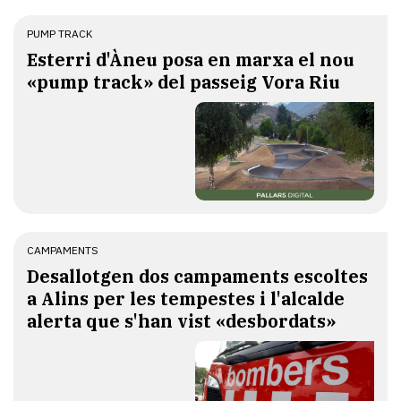
PUMP TRACK
Esterri d'Àneu posa en marxa el nou
«pump track» del passeig Vora Riu
CAMPAMENTS
​Desallotgen dos campaments escoltes
a Alins per les tempestes i l'alcalde
alerta que s'han vist «desbordats»