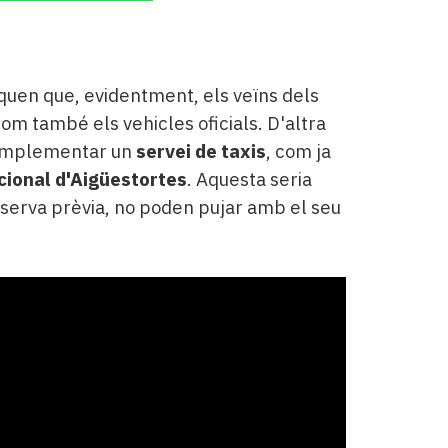
iquen que, evidentment, els veïns dels
com també els vehicles oficials. D'altra
n implementar un
servei de taxis
, com ja
cional d'Aigüestortes
. Aquesta seria
eserva prèvia, no poden pujar amb el seu