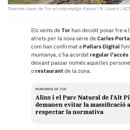
Diverses cases de Tor en una imatge d'arxiu
|
M. Lluvich / AC
Els veïns de
Tor
han decidit posar fre a l
atrets per la nova sèrie de
Carles Porta
com han confirmat a
Pallars Digital
font
muntanya, s'ha acordat
regular l'accés
deixant passar només aquelles persone
o
restaurant
de la zona.
MUNTANYA DE TOR
Alins i el Parc Natural de l'Alt P
demanen evitar la massificació a
respectar la normativa