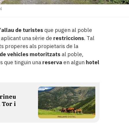
N
'
allau de turistes
que pugen al poble
aplicant una sèrie de
restriccions
. Tal
s properes als propietaris de la
 de vehicles motoritzats
al poble,
s que tinguin una
reserva
en algun
hotel
irineu
 Tor i