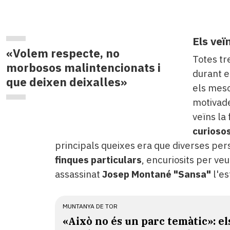
Els ve
«Volem respecte, no
Totes tr
morbosos malintencionats i
durant e
que deixen deixalles»
els mes
motivad
veïns la 
curioso
principals queixes era que diverses pe
finques particulars
, encuriosits per ve
assassinat
Josep Montané "Sansa"
l'es
MUNTANYA DE TOR
«Això no és un parc temàtic»: el