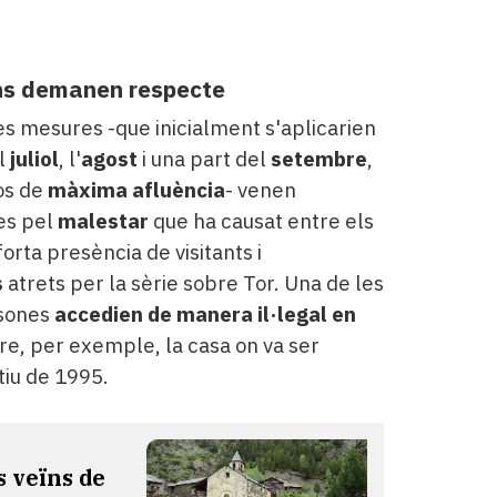
ïns demanen respecte
es mesures -que inicialment s'aplicarien
l
juliol
, l'
agost
i una part del
setembre
,
os de
màxima afluència
- venen
es pel
malestar
que ha causat entre els
forta presència de visitants i
s
atrets per la sèrie sobre Tor. Una de les
rsones
accedien de manera il·legal en
ure, per exemple, la casa on va ser
tiu de 1995.
s veïns de