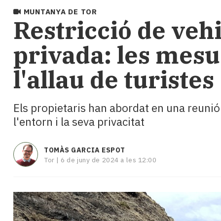
i
MUNTANYA DE TOR
turisme
Restricció de vehi
Cultura
Esports
privada: les mesu
Mai
tant!
l'allau de turistes
TV
i
mitjans
Els propietaris han abordat en una reunió
El
l'entorn i la seva privacitat
temps
Reportatges
Entrevistes
TOMÀS GARCIA ESPOT
Enquestes
Tor |
6 de juny de 2024 a les 12:00
A
escena!
Dis
la
teva!