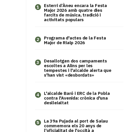
Esterri d’Àneu encara la Festa
1
Major 2026 amb quatre dies
farcits de música, tradició i
activitats populars
Programa d'actes de la Festa
2
Major de Rialp 2026
​Desallotgen dos campaments
3
escoltes a Alins per les
tempestes i l'alcalde alerta que
s'han vist «desbordats»
L'alcalde Baró i ERC de la Pobla
4
contra l'Avenida: crònica d'una
deslleialtat
​La 39a Pujada al port de Salau
5
commemora els 20 anys de
l'oficialitat de l'occità a