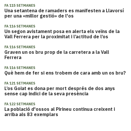
FA 115 SETMANES
Una setantena de ramaders es manifesten a Llavorsí
per una «millor gestió» de l'os
FA 116 SETMANES
Un segon avistament posa en alerta els veïns de la
Vall Ferrera per la proximitat i l’actitud de l’os
FA 116 SETMANES
Graven un os bru prop de la carretera a la Vall
Ferrera
FA 116 SETMANES
Què hem de fer si ens trobem de cara amb un os bru?
FA 121 SETMANES
L’os Goiat es dona per mort després de dos anys
sense cap indici de la seva presència
FA 122 SETMANES
La població d'ossos al Pirineu continua creixent i
arriba als 83 exemplars