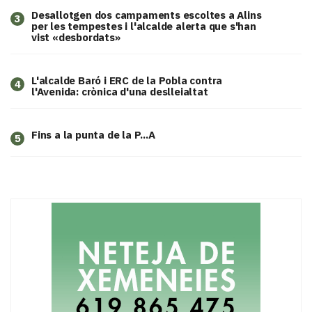
​Desallotgen dos campaments escoltes a Alins
3
per les tempestes i l'alcalde alerta que s'han
vist «desbordats»
L'alcalde Baró i ERC de la Pobla contra
4
l'Avenida: crònica d'una deslleialtat
Fins a la punta de la P...A
5