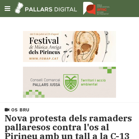
Subscriu-t'hi
Cerca
Portada
Opinió
Fem-
ho
fàcil
Successos
Societat
OS BRU
Política
Nova protesta dels ramaders
i
pallaresos contra l'os al
municipis
Pirineu amb un tall a la C-13
Economia