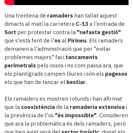
Subscriptors
La
newsletter
Una trentena de
ramaders
han tallat aquest
del
dimarts al matí la carretera
C-13
a l'entrada de
Pallars
Sort
per protestar contra la
"nefasta gestió"
Contingut
que s'està fent de l'
os
al
Pirineu
. Els ramaders
patrocinat
demanen a l'administració que per "evitar
Lo
més
problemes majors" faci
tancaments
llegit...
perimetrals
pels ossos i no com passa ara, que
Editorial
els plantígrads campen lliures i són els
pagesos
els que han de tancar el
bestiar
.
Els ramaders es mostren rotunds i han afirmat
que la
coexistència
de la
ramaderia extensiva
i
la presència de l'os
"és impossible"
. Consideren
que ara la problemàtica és dels ramaders, però
que ben aviat serà del
sector turístic
, donat els