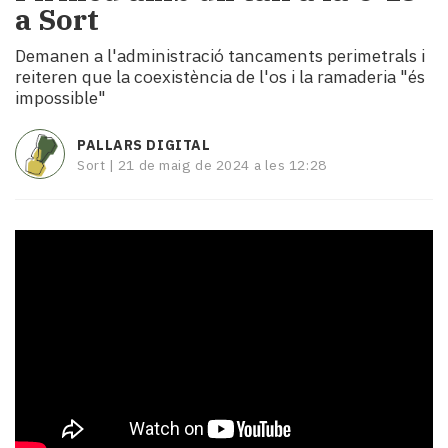
a Sort
i
turisme
Demanen a l'administració tancaments perimetrals i
Cultura
reiteren que la coexistència de l'os i la ramaderia "és
Esports
impossible"
Mai
tant!
PALLARS DIGITAL
TV
Sort |
21 de maig de 2024 a les 12:28
i
mitjans
El
temps
Reportatges
Entrevistes
Enquestes
A
escena!
Dis
la
teva!