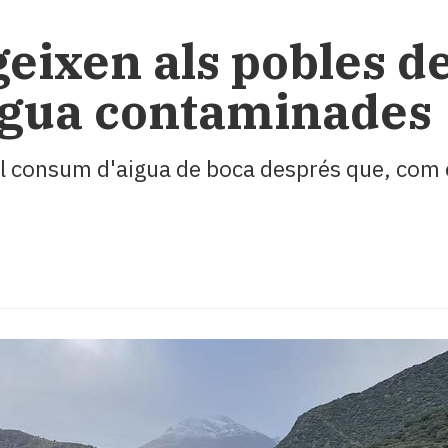
egeixen als pobles d
aigua contaminades
l consum d'aigua de boca després que, com e