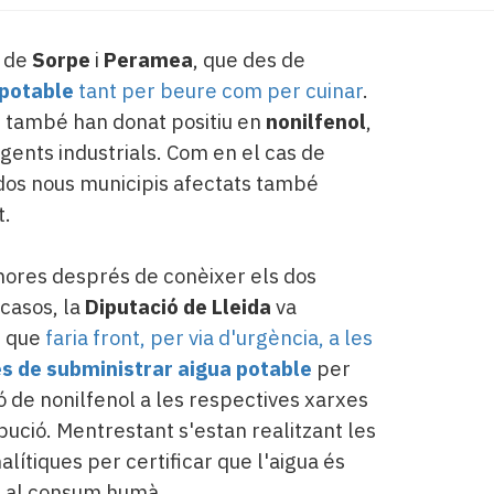
s de
Sorpe
i
Peramea
, que des de
 potable
tant per beure com per cuinar
.
ns també han donat positiu en
nonilfenol
,
gents industrials. Com en el cas de
dos nous municipis afectats també
t.
ores després de conèixer els dos
casos, la
Diputació de Lleida
va
r que
faria front, per via d'urgència, a les
s de subministrar aigua potable
per
ió de nonilfenol a les respectives xarxes
ibució. Mentrestant s'estan realitzant les
alítiques per certificar que l'aigua és
r al consum humà.