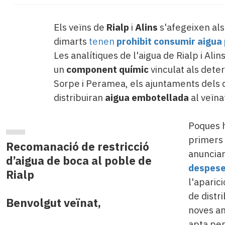
Els veïns de
Rialp
i
Alins
s'afegeixen al
dimarts
tenen
prohibit consumir aigua
Les analítiques de l'aigua de Rialp i Ali
un
component químic
vinculat als deter
Sorpe i Peramea, els ajuntaments dels 
distribuiran
aigua embotellada
al veïna
Poques h
primers 
Recomanació de restricció
anuncia
d’aigua de boca al poble de
despese
Rialp
l'aparic
de distr
Benvolgut veïnat,
noves an
apta pe