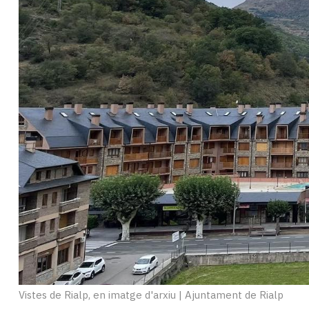
Subscriptors
La
newsletter
del
Pallars
Contingut
patrocinat
Lo
més
llegit...
Editorial
Vistes de Rialp, en imatge d'arxiu
|
Ajuntament de Rialp