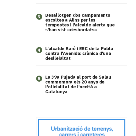
​Desallotgen dos campaments
3
escoltes a Alins per les
tempestes i l'alcalde alerta que
s'han vist «desbordats»
L'alcalde Baró i ERC de la Pobla
4
contra l'Avenida: crònica d'una
deslleialtat
​La 39a Pujada al port de Salau
5
commemora els 20 anys de
l'oficialitat de l'occità a
Catalunya