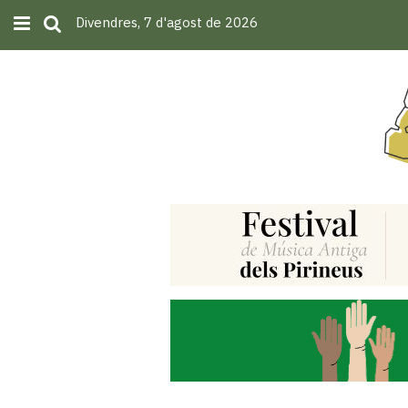
Divendres, 7 d'agost de 2026
Subscriu-t'hi
Cerca
Portada
Opinió
Fem-
ho
fàcil
Successos
Societat
Política
i
municipis
Economia