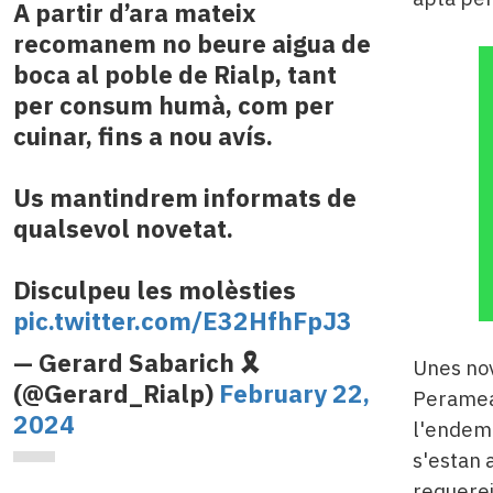
A partir d’ara mateix
recomanem no beure aigua de
boca al poble de Rialp, tant
per consum humà, com per
cuinar, fins a nou avís.
Us mantindrem informats de
qualsevol novetat.
Disculpeu les molèsties
pic.twitter.com/E32HfhFpJ3
— Gerard Sabarich 🎗
Unes nov
(@Gerard_Rialp)
February 22,
Peramea
2024
l'endemà
s'estan 
requerei