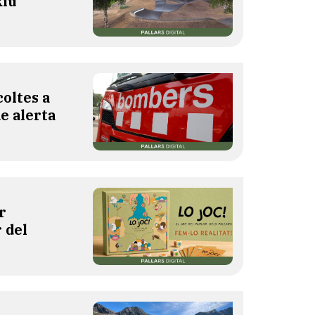
Riu
oltes a
de alerta
r
 del