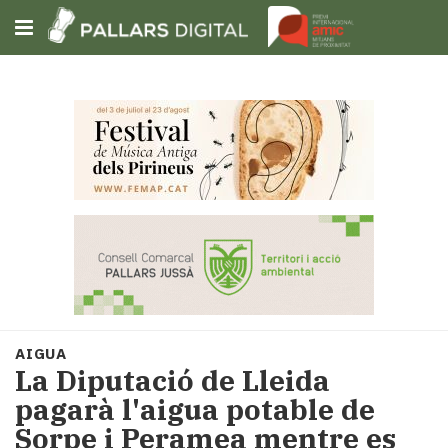
Subscriu-t'hi
Cerca
Portada
Opinió
Fem-
ho
fàcil
Successos
Societat
AIGUA
Política
La Diputació de Lleida
i
pagarà l'aigua potable de
municipis
Sorpe i Peramea mentre es
Economia