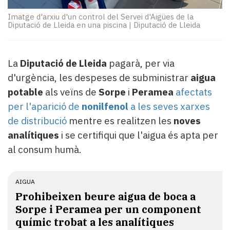
Subscriptors
La
Imatge d'arxiu d'un control del Servei d'Aigües de la
Diputació de Lleida en una piscina
|
Diputació de Lleida
newsletter
del
Pallars
Contingut
La
Diputació de Lleida
pagarà, per via
patrocinat
d'urgència, les despeses de subministrar
aigua
Lo
potable
als veïns de
Sorpe
i
Peramea
afectats
més
per l'aparició de
nonilfenol
a les seves xarxes
llegit...
de distribució
mentre es realitzen les
noves
Editorial
analítiques
i se certifiqui que l'aigua és apta per
al consum humà.
AIGUA
Prohibeixen beure aigua de boca a
Sorpe i Peramea per un component
químic trobat a les analítiques