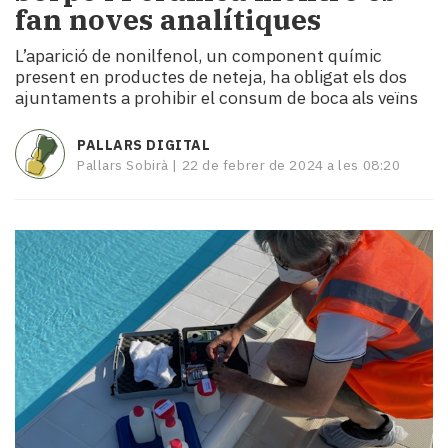
fan noves analítiques
i
turisme
L’aparició de nonilfenol, un component químic
Cultura
present en productes de neteja, ha obligat els dos
Esports
ajuntaments a prohibir el consum de boca als veïns
Mai
tant!
PALLARS DIGITAL
TV
Pallars Sobirà |
22 de febrer de 2024 a les 08:20
i
mitjans
El
temps
Reportatges
Entrevistes
Enquestes
A
escena!
Dis
la
teva!