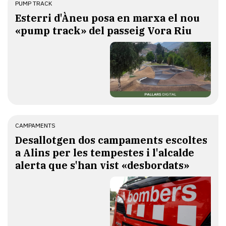
PUMP TRACK
Esterri d'Àneu posa en marxa el nou
«pump track» del passeig Vora Riu
CAMPAMENTS
​Desallotgen dos campaments escoltes
a Alins per les tempestes i l'alcalde
alerta que s'han vist «desbordats»