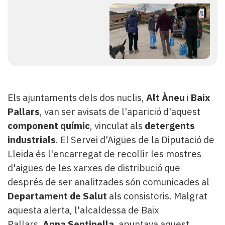
Els ajuntaments dels dos nuclis,
Alt Àneu
i
Baix
Pallars
, van ser avisats de l'aparició d'aquest
component químic
, vinculat als
detergents
industrials
. El Servei d'Aigües de la Diputació de
Lleida és l'encarregat de recollir les mostres
d'aigües de les xarxes de distribució que
després de ser analitzades són comunicades al
Departament de Salut
als consistoris. Malgrat
aquesta alerta, l'alcaldessa de Baix
Pallars,
Anna Sentinella
, apuntava aquest