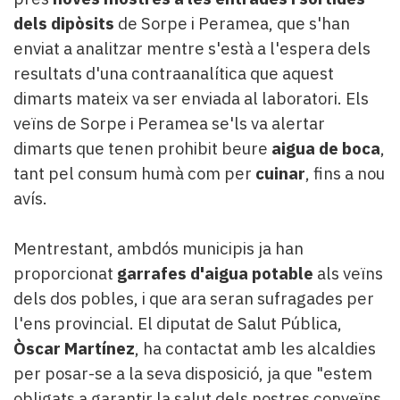
dels dipòsits
de Sorpe i Peramea, que s'han
enviat a analitzar mentre s'està a l'espera dels
resultats d'una contraanalítica que aquest
dimarts mateix va ser enviada al laboratori. Els
veïns de Sorpe i Peramea se'ls va alertar
dimarts que tenen prohibit beure
aigua de boca
,
tant pel consum humà com per
cuinar
, fins a nou
avís.
Mentrestant, ambdós municipis ja han
proporcionat
garrafes d'aigua potable
als veïns
dels dos pobles, i que ara seran sufragades per
l'ens provincial. El diputat de Salut Pública,
Òscar Martínez
, ha contactat amb les alcaldies
per posar-se a la seva disposició, ja que "estem
obligats a garantir la salut dels nostres conveïns