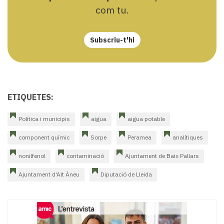
com tu.
Subscriu-t'hi
ETIQUETES:
Política i municipis
aigua
aigua potable
component químic
Sorpe
Peramea
analítiques
nonilfenol
contaminació
Ajuntament de Baix Pallars
Ajuntament d'Alt Àneu
Diputació de Lleida