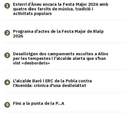
Esterri d’Àneu encara la Festa Major 2026 amb
1
quatre dies farcits de música, tradició i
activitats populars
Programa d'actes de la Festa Major de Rialp
2
2026
​Desallotgen dos campaments escoltes a Alins
3
per les tempestes i l'alcalde alerta que s'han
vist «desbordats»
L'alcalde Baró i ERC de la Pobla contra
4
l'Avenida: crònica d'una deslleialtat
Fins a la punta de la P...A
5