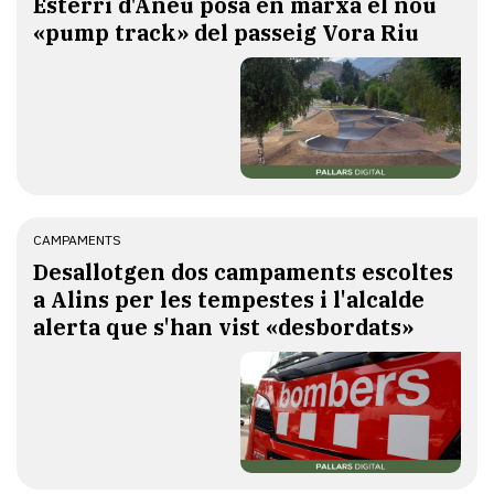
Esterri d'Àneu posa en marxa el nou
«pump track» del passeig Vora Riu
CAMPAMENTS
​Desallotgen dos campaments escoltes
a Alins per les tempestes i l'alcalde
alerta que s'han vist «desbordats»