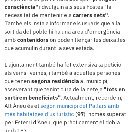
consciència"
i divulguin als seus hostes "la
necessitat de mantenir els
carrers nets"
.
També els insta a informar els usuaris que a la
sortida del poble hi ha una àrea d'emergència
amb
contenidors
on poden llençar les deixalles
que acumulin durant la seva estada.
L'ajuntament també ha fet extensiva la petició
als veïns i veïnes, i també a aquelles persones
que tenen
segona residència
al municipi,
asseverant que tenint cura de la neteja
"tots en
sortirem beneficiats"
. Actualment, recordem,
Alt Àneu és el
segon municipi del Pallars amb
més habitatges d'ús turístic
(
97
), només superat
per Esterri d'Àneu, que pràcticament el dobla
amb 187.