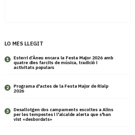
LO MÉS LLEGIT
Esterri d’Àneu encara la Festa Major 2026 amb
1
quatre dies farcits de música, tradició i
activitats populars
Programa d'actes de la Festa Major de Rialp
2
2026
​Desallotgen dos campaments escoltes a Alins
3
per les tempestes i l'alcalde alerta que s'han
vist «desbordats»