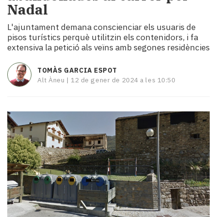
Nadal
i
turisme
L'ajuntament demana conscienciar els usuaris de
Cultura
pisos turístics perquè utilitzin els contenidors, i fa
Esports
extensiva la petició als veïns amb segones residències
Mai
tant!
TOMÀS GARCIA ESPOT
TV
Alt Àneu |
12 de gener de 2024 a les 10:50
i
mitjans
El
temps
Reportatges
Entrevistes
Enquestes
A
escena!
Dis
la
teva!