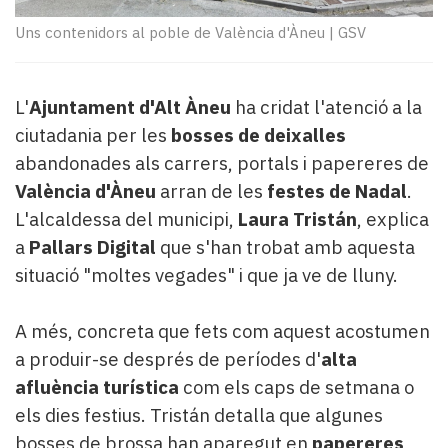
Subscriptors
La
Uns contenidors al poble de València d'Àneu
|
GSV
newsletter
del
Pallars
L'
Ajuntament d'Alt Àneu
ha cridat l'atenció a la
Contingut
ciutadania per les
bosses de deixalles
patrocinat
abandonades als carrers, portals i papereres de
Lo
més
València d'Àneu
arran de les
festes de Nadal
.
llegit...
L'alcaldessa del municipi,
Laura Tristán
, explica
Editorial
a
Pallars Digital
que s'han trobat amb aquesta
situació "moltes vegades" i que ja ve de lluny.
A més, concreta que fets com aquest acostumen
a produir-se després de períodes d'
alta
afluència turística
com els caps de setmana o
els dies festius. Tristán detalla que algunes
bosses de brossa han aparegut en
papereres