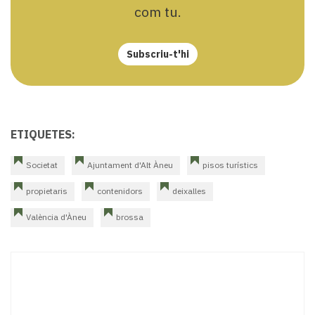
com tu.
Subscriu-t'hi
ETIQUETES:
Societat
Ajuntament d'Alt Àneu
pisos turístics
propietaris
contenidors
deixalles
València d'Àneu
brossa