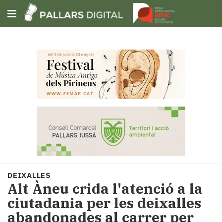
Subscriu-t'hi
Cerca
Portada
Opinió
Fem-
ho
fàcil
Successos
Societat
DEIXALLES
Política
Alt Àneu crida l'atenció a la
i
ciutadania per les deixalles
municipis
abandonades al carrer per
Economia