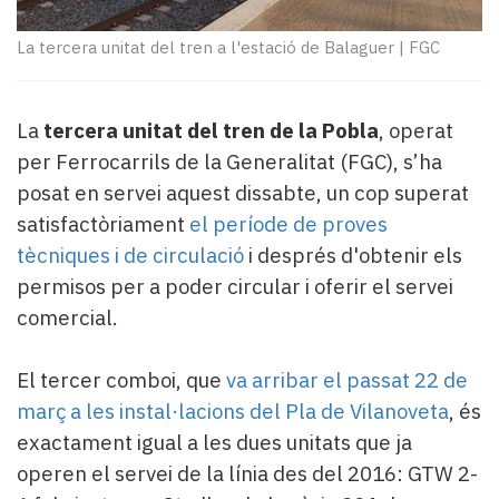
Subscriptors
La
La tercera unitat del tren a l'estació de Balaguer
|
FGC
newsletter
del
Pallars
La
tercera unitat del tren de la Pobla
, operat
Contingut
patrocinat
per Ferrocarrils de la Generalitat (FGC), s’ha
Lo
posat en servei aquest dissabte, un cop superat
més
satisfactòriament
el període de proves
llegit...
tècniques i de circulació
i després d'obtenir els
Editorial
permisos per a poder circular i oferir el servei
comercial.
El tercer comboi, que
va arribar el passat 22 de
març a les instal·lacions del Pla de Vilanoveta
, és
exactament igual a les dues unitats que ja
operen el servei de la línia des del 2016: GTW 2-