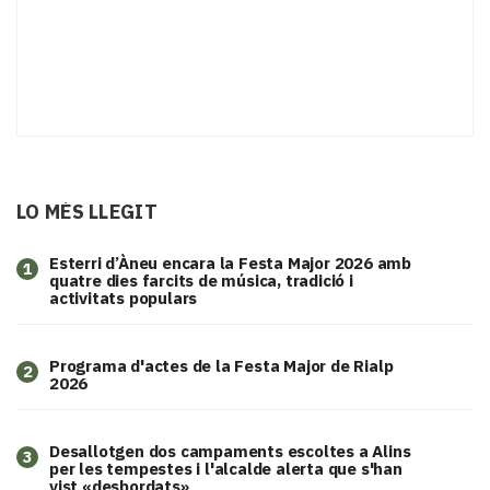
LO MÉS LLEGIT
Esterri d’Àneu encara la Festa Major 2026 amb
1
quatre dies farcits de música, tradició i
activitats populars
Programa d'actes de la Festa Major de Rialp
2
2026
​Desallotgen dos campaments escoltes a Alins
3
per les tempestes i l'alcalde alerta que s'han
vist «desbordats»