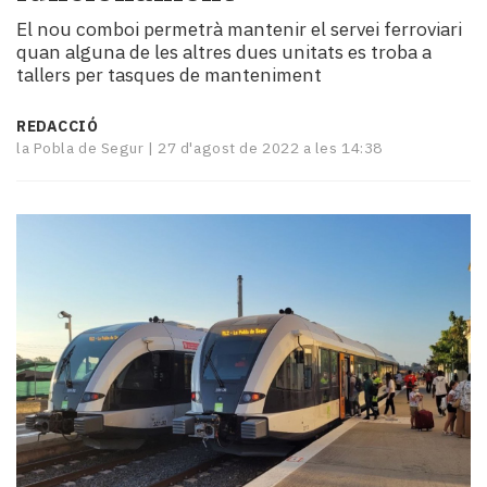
i
El nou comboi permetrà mantenir el servei ferroviari
turisme
quan alguna de les altres dues unitats es troba a
Cultura
tallers per tasques de manteniment
Esports
Mai
REDACCIÓ
tant!
la Pobla de Segur |
27 d'agost de 2022 a les 14:38
TV
i
mitjans
El
temps
Reportatges
Entrevistes
Enquestes
A
escena!
Dis
la
teva!