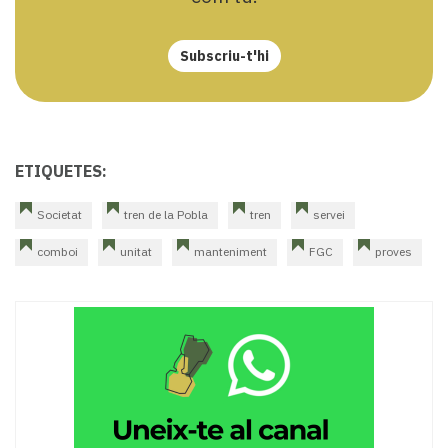
Subscriu-t'hi
ETIQUETES:
Societat
tren de la Pobla
tren
servei
comboi
unitat
manteniment
FGC
proves