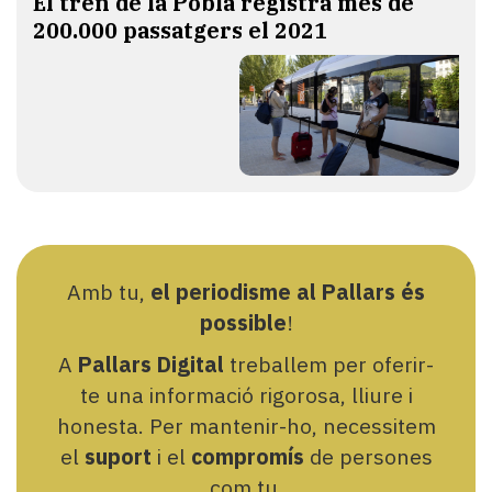
El tren de la Pobla registra més de
200.000 passatgers el 2021
Amb tu,
el periodisme al Pallars és
possible
!
A
Pallars Digital
treballem per oferir-
te una informació rigorosa, lliure i
honesta. Per mantenir-ho, necessitem
el
suport
i el
compromís
de persones
com tu.