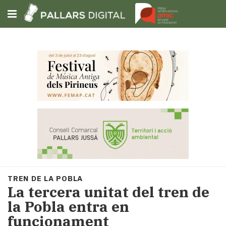
Subscriu-t'hi
Cerca
Portada
Opinió
Fem-
ho
fàcil
Successos
Societat
TREN DE LA POBLA
Política
La tercera unitat del tren de
i
la Pobla entra en
municipis
funcionament
Economia