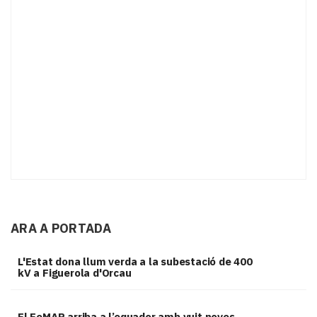
ARA A PORTADA
L'Estat dona llum verda a la subestació de 400
kV a Figuerola d'Orcau
El FeMAP arriba a l’equador amb vuit noves