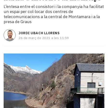
i
L’entesa entre el consistori i la companyia ha facilitat
turisme
un espai per col·locar dos centres de
Cultura
telecomunicacions a la central de Montamara i a la
Esports
presa de Graus
Mai
tant!
JORDI UBACH LLORENS
TV
26 de març de 2021 a les 11:59
i
mitjans
El
temps
Reportatges
Entrevistes
Enquestes
A
escena!
Dis
la
teva!