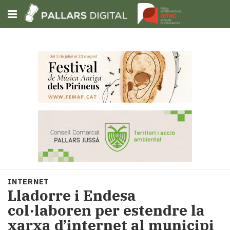
Subscriu-t'hi
Cerca
Portada
Opinió
Fem-
ho
fàcil
Successos
Societat
INTERNET
Política
Lladorre i Endesa
i
col·laboren per estendre la
municipis
xarxa d’internet al municipi
Economia