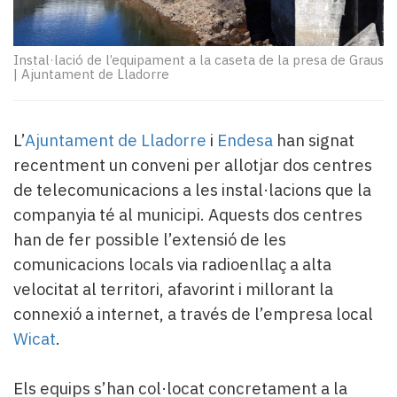
Subscriptors
La
newsletter
Instal·lació de l’equipament a la caseta de la presa de Graus
del
|
Ajuntament de Lladorre
Pallars
Contingut
patrocinat
L’
Ajuntament de Lladorre
i
Endesa
han signat
Lo
recentment un conveni per allotjar dos centres
més
llegit...
de telecomunicacions a les instal·lacions que la
Editorial
companyia té al municipi. Aquests dos centres
han de fer possible l’extensió de les
comunicacions locals via radioenllaç a alta
velocitat al territori, afavorint i millorant la
connexió a internet, a través de l’empresa local
Wicat
.
Els equips s’han col·locat concretament a la