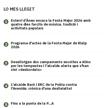
LO MÉS LLEGIT
Esterri d’Àneu encara la Festa Major 2026 amb
1
quatre dies farcits de música, tradició i
activitats populars
Programa d'actes de la Festa Major de Rialp
2
2026
​Desallotgen dos campaments escoltes a Alins
3
per les tempestes i l'alcalde alerta que s'han
vist «desbordats»
L'alcalde Baró i ERC de la Pobla contra
4
l'Avenida: crònica d'una deslleialtat
Fins a la punta de la P...A
5