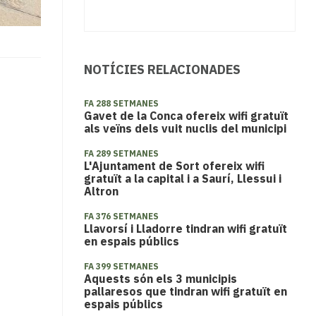
NOTÍCIES RELACIONADES
FA 288 SETMANES
Gavet de la Conca ofereix wifi gratuït
als veïns dels vuit nuclis del municipi
FA 289 SETMANES
L'Ajuntament de Sort ofereix wifi
gratuït a la capital i a Saurí, Llessui i
Altron
FA 376 SETMANES
Llavorsí i Lladorre tindran wifi gratuït
en espais públics
FA 399 SETMANES
Aquests són els 3 municipis
pallaresos que tindran wifi gratuït en
espais públics