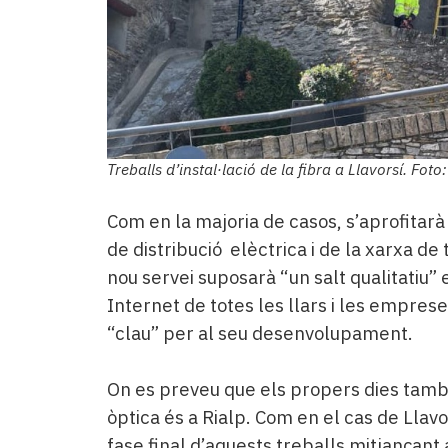
Treballs d’instal·lació de la fibra a Llavorsí. Fot
Com en la majoria de casos, s’aprofitarà 
de distribució elèctrica i de la xarxa de 
nou servei suposarà “un salt qualitatiu” e
Internet de totes les llars i les empres
“clau” per al seu desenvolupament.
On es preveu que els propers dies tamb
òptica és a Rialp. Com en el cas de Lla
fase final d’aquests treballs mitjançant