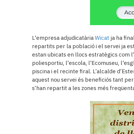
L'empresa adjudicatària
Wicat
ja ha fina
repartits per la població i el servei ja e
estan ubicats en llocs estratègics com l
poliesportiu, l'escola, l'Ecomuseu, l'esglé
piscina i el recinte firal. L’alcalde d’Es
aquest nou servei és beneficiós tant per 
s’han repartit a les zones més freqüent