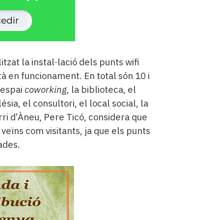
litzat la instal·lació dels punts wifi
stà en funcionament. En total són 10 i
’espai
coworking
, la biblioteca, el
sia, el consultori, el local social, la
terri d’Àneu, Pere Ticó, considera que
veïns com visitants, ja que els punts
ades.