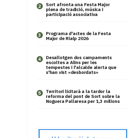
Sort afronta una Festa Major
2
plena de tradició, música i
participació associativa
Programa d'actes de la Festa
3
Major de Rialp 2026
​Desallotgen dos campaments
4
escoltes a Alins per les
tempestes i l'alcalde alerta que
s'han vist «desbordats»
Territori licitarà a la tardor la
5
reforma del pont de Sort sobre la
Noguera Pallaresa per 1,3 milions