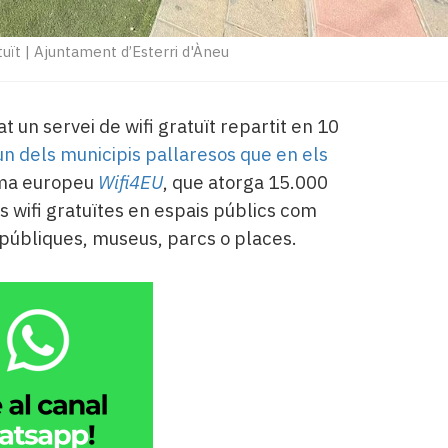
tuït
|
Ajuntament d’Esterri d'Àneu
at un servei de wifi gratuït repartit en 10
un dels municipis pallaresos que en els
ma europeu
Wifi4EU
, que atorga 15.000
es wifi gratuïtes en espais públics com
s públiques, museus, parcs o places.