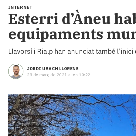
i
INTERNET
turisme
Esterri d’Àneu hab
Cultura
Esports
equipaments mun
Mai
tant!
TV
Llavorsí i Rialp han anunciat també l’inici
i
mitjans
El
JORDI UBACH LLORENS
temps
23 de març de 2021 a les 10:22
Reportatges
Entrevistes
Enquestes
A
escena!
Dis
la
teva!