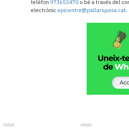
telèfon
973653470
o bé a través del co
electrònic
epicentre@pallarsjussa.cat
.