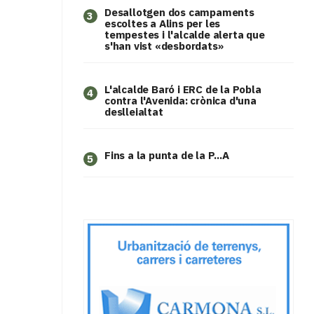
​Desallotgen dos campaments
3
escoltes a Alins per les
tempestes i l'alcalde alerta que
s'han vist «desbordats»
L'alcalde Baró i ERC de la Pobla
4
contra l'Avenida: crònica d'una
deslleialtat
Fins a la punta de la P...A
5