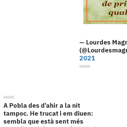
— Lourdes Magrí 
(@Lourdesmagr
2021
A Pobla des d’ahir a la nit
tampoc. He trucat i em diuen:
sembla que està sent més