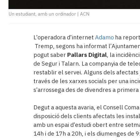
Un estudiant, amb un ordinador
|
ACN
L’operadora d’internet
Adamo
ha reporta
Tremp, segons ha informat l’Ajuntamen
pogut saber
Pallars Digital
, la incidèn
de Segur i Talarn. La companyia de tele
restablir el servei. Alguns dels afectats
través de les xarxes socials per una inci
s’arrossega des de divendres a primera 
Degut a aquesta avaria, el Consell Comar
disposició dels clients afectats les inst
amb un espai d’estudi obert entre setma
14h i de 17h a 20h, i els diumenges de 9