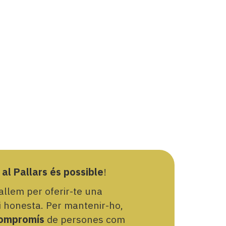
 al Pallars és possible
!
llem per oferir-te una
 i honesta. Per mantenir-ho,
ompromís
de persones com