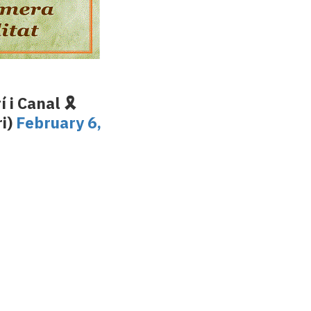
i Canal 🎗️
i)
February 6,