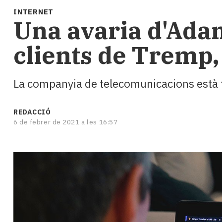
i
INTERNET
turisme
Una avaria d'Adam
Cultura
Esports
clients de Tremp, 
Mai
tant!
TV
La companyia de telecomunicacions està tr
i
mitjans
El
REDACCIÓ
temps
6 de febrer de 2021 a les 16:57
Reportatges
Entrevistes
Enquestes
A
escena!
Dis
la
teva!