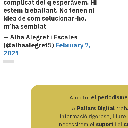
complicat del q esperàvem. Hi
estem treballant. No tenen ni
idea de com solucionar-ho,
m’ha semblat
— Alba Alegret i Escales
(@albaalegret5)
February 7,
2021
Amb tu,
el periodisme
A
Pallars Digital
treba
informació rigorosa, lliure
necessitem el
suport
i el
c