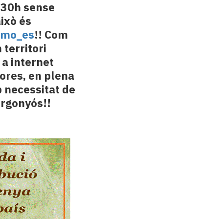
 30h sense
això és
mo_es
!! Com
 territori
a internet
ores, en plena
 necessitat de
ergonyós!!