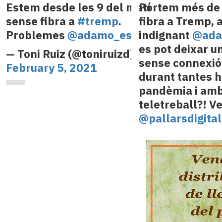
Estem desde les 9 del matí
Portem més de
sense fibra a
#tremp
.
fibra a Tremp, 
Problemes
@adamo_es
?
indignant
@ada
es pot deixar un
— Toni Ruiz (@toniruizd)
sense connexió 
February 5, 2021
durant tantes h
pandèmia i amb
teletreball?! V
@pallarsdigital