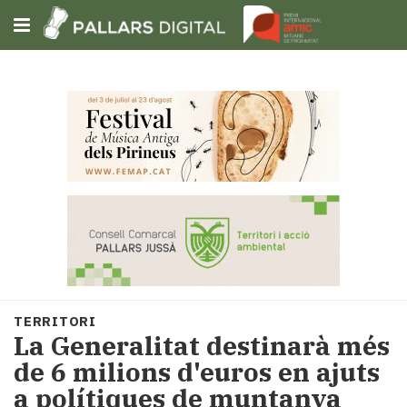
Subscriu-t'hi
Cerca
Portada
Opinió
Fem-
ho
fàcil
Successos
Societat
TERRITORI
Política
La Generalitat destinarà més
i
de 6 milions d'euros en ajuts
municipis
a polítiques de muntanya
Economia