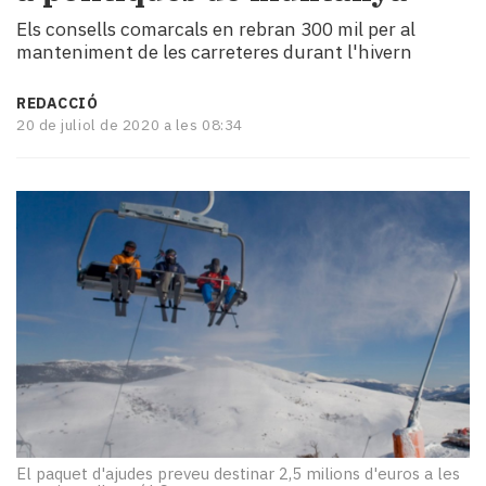
i
Els consells comarcals en rebran 300 mil per al
turisme
manteniment de les carreteres durant l'hivern
Cultura
Esports
REDACCIÓ
Mai
20 de juliol de 2020 a les 08:34
tant!
TV
i
mitjans
El
temps
Reportatges
Entrevistes
Enquestes
A
escena!
Dis
la
teva!
El paquet d'ajudes preveu destinar 2,5 milions d'euros a les