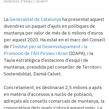
Subscriptors
estacions d'esquí
|
Govern
La
newsletter
del
La
Generalitat de Catalunya
ha presentat aquest
Pallars
divendres un paquet d’ajuts en polítiques de
Contingut
muntanya per valor de més de 6 milions d'euros
patrocinat
per aquest 2020. Ha estat en el marc del Consell
Lo
més
de l’
Institut per al Desenvolupament i la
llegit...
Promoció de l’Alt Pirineu i Aran
(IDAPA), i la
Editorial
Taula estratègica d’estacions d’esquí i de
muntanya, presidida pel conseller de Territori i
Sostenibilitat, Damià Calvet.
Concretament, es destinaran 2,5 milions a ajuts
en matèria d’accessos a nuclis de població,
adreçats als consells comarcals de muntanya, la
convocatòria dels quals s’obrirà aquest estiu. La