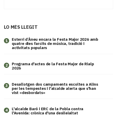
LO MÉS LLEGIT
Esterri d’Àneu encara la Festa Major 2026 amb
1
quatre dies farcits de música, tradició i
activitats populars
Programa d'actes de la Festa Major de Rialp
2
2026
​Desallotgen dos campaments escoltes a Alins
3
per les tempestes i l'alcalde alerta que s'han
vist «desbordats»
L'alcalde Baró i ERC de la Pobla contra
4
l'Avenida: crònica d'una deslleialtat