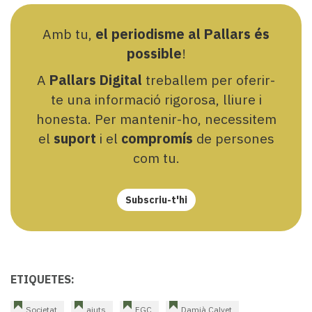
Amb tu,
el periodisme al Pallars és
possible
!
A
Pallars Digital
treballem per oferir-
te una informació rigorosa, lliure i
honesta. Per mantenir-ho, necessitem
el
suport
i el
compromís
de persones
com tu.
Subscriu-t'hi
ETIQUETES:
Societat
ajuts
FGC
Damià Calvet