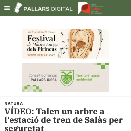
Subscriu-t'hi
Cerca
Portada
Opinió
Fem-
ho
fàcil
Successos
Societat
NATURA
Política
VÍDEO: Talen un arbre a
i
l'estació de tren de Salàs per
municipis
seguretat
Economia