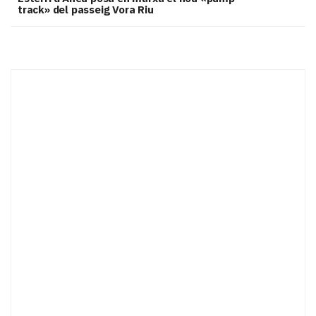
track» del passeig Vora Riu