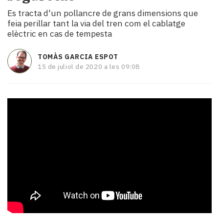
i
Es tracta d'un pollancre de grans dimensions que
turisme
feia perillar tant la via del tren com el cablatge
Cultura
elèctric en cas de tempesta
Esports
Mai
TOMÀS GARCIA ESPOT
tant!
15 de juliol de 2020 a les 09:08
TV
i
mitjans
El
temps
Reportatges
Entrevistes
Enquestes
A
escena!
Dis
la
teva!