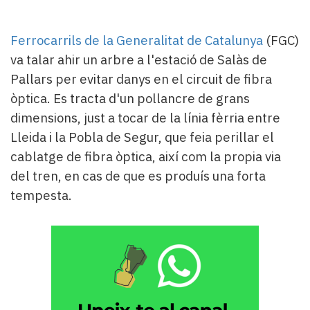
Subscriptors
La
newsletter
Ferrocarrils de la Generalitat de Catalunya
(FGC)
del
va talar ahir un arbre a l'estació de Salàs de
Pallars
Pallars per evitar danys en el circuit de fibra
Contingut
òptica. Es tracta d'un pollancre de grans
patrocinat
Lo
dimensions, just a tocar de la línia fèrria entre
més
Lleida i la Pobla de Segur, que feia perillar el
llegit...
cablatge de fibra òptica, així com la propia via
Editorial
del tren, en cas de que es produís una forta
tempesta.