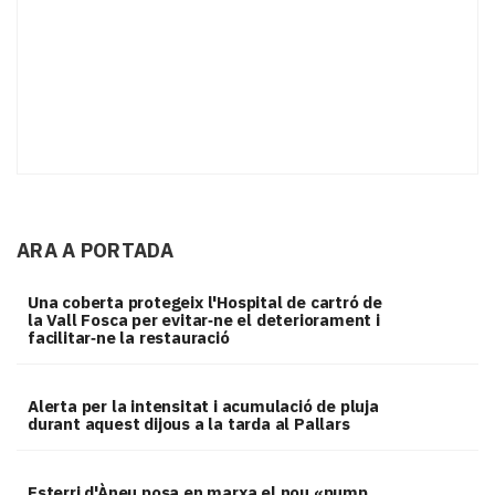
ARA A PORTADA
Una coberta protegeix l'Hospital de cartró de
la Vall Fosca per evitar‑ne el deteriorament i
facilitar‑ne la restauració
Alerta per la intensitat i acumulació de pluja
durant aquest dijous a la tarda al Pallars
Esterri d'Àneu posa en marxa el nou «pump