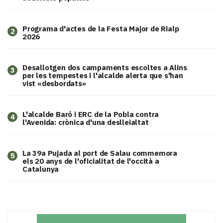
Programa d'actes de la Festa Major de Rialp
2
2026
​Desallotgen dos campaments escoltes a Alins
3
per les tempestes i l'alcalde alerta que s'han
vist «desbordats»
L'alcalde Baró i ERC de la Pobla contra
4
l'Avenida: crònica d'una deslleialtat
​La 39a Pujada al port de Salau commemora
5
els 20 anys de l'oficialitat de l'occità a
Catalunya