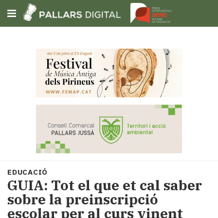
Subscriu-t'hi
Cerca
Portada
Opinió
Fem-
ho
fàcil
Successos
Societat
EDUCACIÓ
Política
GUIA: Tot el que et cal saber
i
sobre la preinscripció
municipis
escolar per al curs vinent
Economia