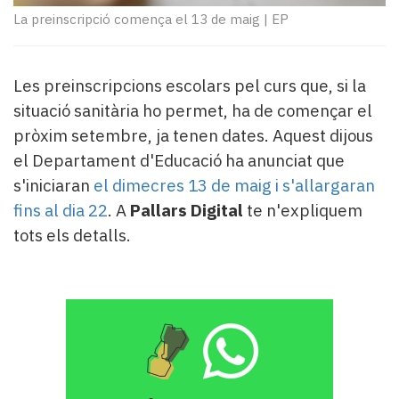
Subscriptors
La preinscripció comença el 13 de maig
|
EP
La
newsletter
del
Les preinscripcions escolars pel curs que, si la
Pallars
Contingut
situació sanitària ho permet, ha de començar el
patrocinat
pròxim setembre, ja tenen dates. Aquest dijous
Lo
el Departament d'Educació ha anunciat que
més
s'iniciaran
el dimecres 13 de maig i s'allargaran
llegit...
Editorial
fins al dia 22
. A
Pallars Digital
te n'expliquem
tots els detalls.