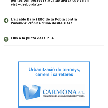
per les tempestes i l'alcalde alerta que s'han
vist «desbordats»
L'alcalde Baró i ERC de la Pobla contra
4
l'Avenida: crònica d'una deslleialtat
Fins a la punta de la P...A
5