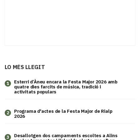
LO MÉS LLEGIT
Esterri d’Àneu encara la Festa Major 2026 amb
1
quatre dies farcits de música, tradició i
activitats populars
Programa d'actes de la Festa Major de Rialp
2
2026
​Desallotgen dos campaments escoltes a Alins
3