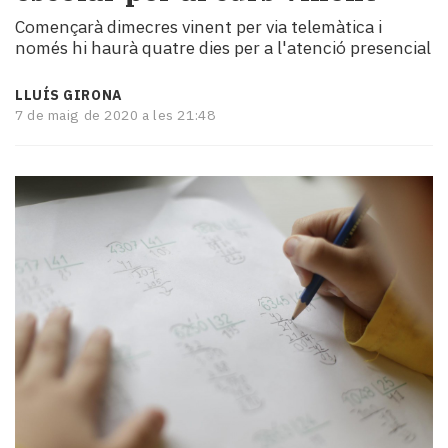
i
Començarà dimecres vinent per via telemàtica i
turisme
només hi haurà quatre dies per a l'atenció presencial
Cultura
Esports
LLUÍS GIRONA
Mai
7 de maig de 2020 a les 21:48
tant!
TV
i
mitjans
El
temps
Reportatges
Entrevistes
Enquestes
A
escena!
Dis
la
teva!