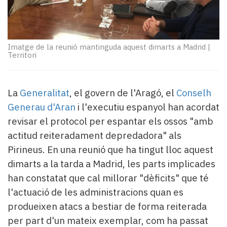
Subscriptors
La
newsletter
del
Imatge de la reunió mantinguda aquest dimarts a Madrid
|
Pallars
Territori
Contingut
patrocinat
Lo
La
Generalitat
, el govern de l'Aragó, el
Conselh
més
Generau d'Aran
i l'executiu espanyol han acordat
llegit...
Editorial
revisar el protocol per espantar els ossos "amb
actitud reiteradament depredadora" als
Pirineus. En una reunió que ha tingut lloc aquest
dimarts a la tarda a Madrid, les parts implicades
han constatat que cal millorar "dèficits" que té
l'actuació de les administracions quan es
produeixen atacs a bestiar de forma reiterada
per part d'un mateix exemplar, com ha passat