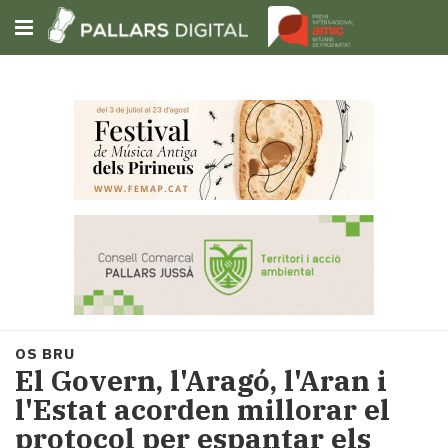
Subscriu-t'hi
Cerca
Portada
Opinió
Fem-
ho
fàcil
Successos
Societat
OS BRU
Política
El Govern, l'Aragó, l'Aran i
i
l'Estat acorden millorar el
municipis
protocol per espantar els
Economia