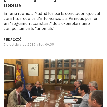
ossos
i
turisme
En una reunió a Madrid les parts conclouen que cal
Cultura
constituir equips d'intervenció als Pirineus per fer
Esports
un "seguiment constant" dels exemplars amb
Mai
comportaments "anòmals"
tant!
TV
REDACCIÓ
i
9 d'octubre de 2019 a les 09:35
mitjans
El
temps
Reportatges
Entrevistes
Enquestes
A
escena!
Dis
la
teva!