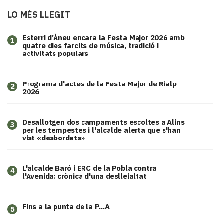
LO MÉS LLEGIT
Esterri d’Àneu encara la Festa Major 2026 amb
1
quatre dies farcits de música, tradició i
activitats populars
Programa d'actes de la Festa Major de Rialp
2
2026
​Desallotgen dos campaments escoltes a Alins
3
per les tempestes i l'alcalde alerta que s'han
vist «desbordats»
L'alcalde Baró i ERC de la Pobla contra
4
l'Avenida: crònica d'una deslleialtat
Fins a la punta de la P...A
5