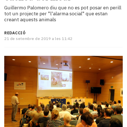
i
Guillermo Palomero diu que no es pot posar en perill
turisme
tot un projecte per "l'alarma social" que estan
Cultura
creant aquests animals
Esports
Mai
REDACCIÓ
tant!
21 de setembre de 2019 a les 11:42
TV
i
mitjans
El
temps
Reportatges
Entrevistes
Enquestes
A
escena!
Dis
la
teva!