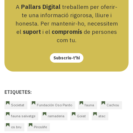
A
Pallars Digital
treballem per oferir-
te una informació rigorosa, lliure i
honesta. Per mantenir-ho, necessitem
el
suport
i el
compromís
de persones
com tu.
Subscriu-t'hi
ETIQUETES:
Societat
Fundación Oso Pardo
fauna
Cachou
fauna salvatge
ramaderia
Goiat
atac
os bru
Piroslife