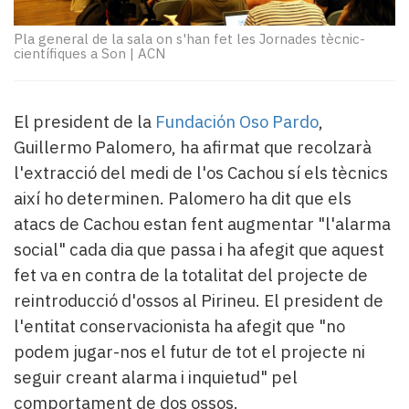
Subscriptors
La
Pla general de la sala on s'han fet les Jornades tècnic-
newsletter
científiques a Son
|
ACN
del
Pallars
Contingut
El president de la
Fundación Oso Pardo
,
patrocinat
Guillermo Palomero, ha afirmat que recolzarà
Lo
l'extracció del medi de l'os Cachou sí els tècnics
més
llegit...
així ho determinen. Palomero ha dit que els
Editorial
atacs de Cachou estan fent augmentar "l'alarma
social" cada dia que passa i ha afegit que aquest
fet va en contra de la totalitat del projecte de
reintroducció d'ossos al Pirineu. El president de
l'entitat conservacionista ha afegit que "no
podem jugar-nos el futur de tot el projecte ni
seguir creant alarma i inquietud" pel
comportament de dos ossos.