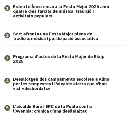
Esterri d’Àneu encara la Festa Major 2026 amb
1
quatre dies farcits de música, tradició i
activitats populars
Sort afronta una Festa Major plena de
2
tradició, música i participació associativa
Programa d'actes de la Festa Major de Rialp
3
2026
​Desallotgen dos campaments escoltes a Alins
4
per les tempestes i l'alcalde alerta que s'han
vist «desbordats»
L'alcalde Baró i ERC de la Pobla contra
5
l'Avenida: crònica d'una deslleialtat