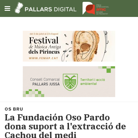
Subscriu-t'hi
Cerca
Portada
Opinió
Fem-
ho
fàcil
Successos
Societat
OS BRU
Política
La Fundación Oso Pardo
i
dona suport a l'extracció de
municipis
Cachou del medi
Economia