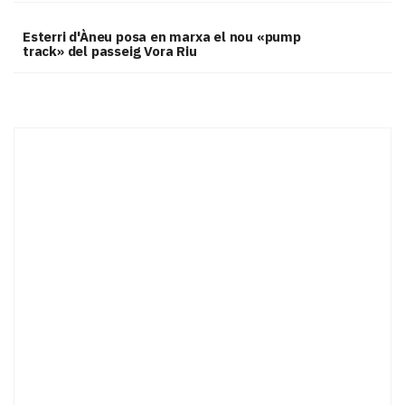
Esterri d'Àneu posa en marxa el nou «pump
track» del passeig Vora Riu