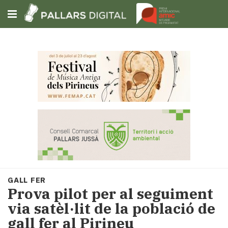
Subscriu-t'hi
Cerca
Portada
Opinió
Fem-
ho
fàcil
Successos
Societat
GALL FER
Política
Prova pilot per al seguiment
i
via satèl·lit de la població de
municipis
gall fer al Pirineu
Economia