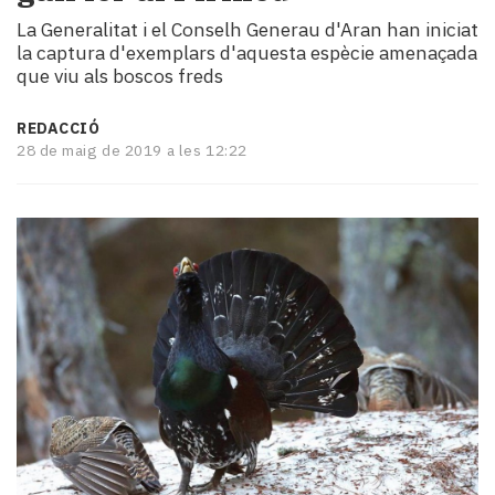
i
La Generalitat i el Conselh Generau d'Aran han iniciat
turisme
la captura d'exemplars d'aquesta espècie amenaçada
Cultura
que viu als boscos freds
Esports
Mai
REDACCIÓ
tant!
28 de maig de 2019 a les 12:22
TV
i
mitjans
El
temps
Reportatges
Entrevistes
Enquestes
A
escena!
Dis
la
teva!