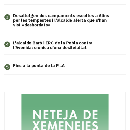
​Desallotgen dos campaments escoltes a Alins
3
per les tempestes i l'alcalde alerta que s'han
vist «desbordats»
L'alcalde Baró i ERC de la Pobla contra
4
l'Avenida: crònica d'una deslleialtat
Fins a la punta de la P...A
5