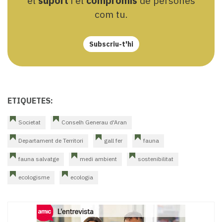
el
suport
i el
compromís
de persones
com tu.
Subscriu-t'hi
ETIQUETES:
Societat
Conselh Generau d'Aran
Departament de Territori
gall fer
fauna
fauna salvatge
medi ambient
sostenibilitat
ecologisme
ecologia