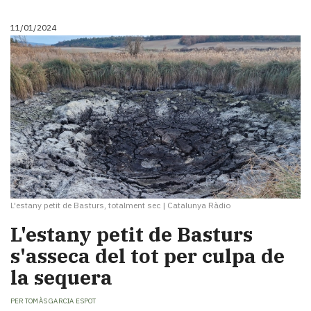
Subscriptors
La
11/01/2024
newsletter
del
Pallars
Contingut
patrocinat
Lo
més
llegit...
Editorial
L'estany petit de Basturs, totalment sec
|
Catalunya Ràdio
L'estany petit de Basturs
s'asseca del tot per culpa de
la sequera
PER
TOMÀS GARCIA ESPOT