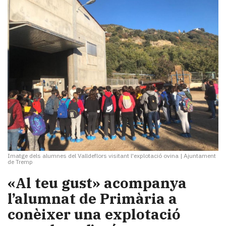
Imatge dels alumnes del Valldeflors visitant l'explotació ovina
|
Ajuntament
de Tremp
«Al teu gust» acompanya
l’alumnat de Primària a
conèixer una explotació