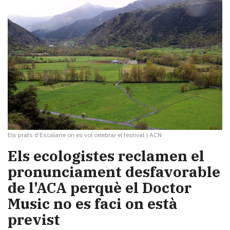
Els prats d’Escalarre on es vol celebrar el festival
|
ACN
Els ecologistes reclamen el
pronunciament desfavorable
de l'ACA perquè el Doctor
Music no es faci on està
previst