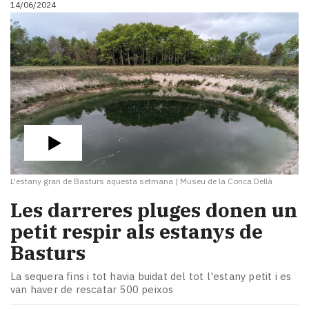
14/06/2024
i
turisme
Cultura
Esports
Mai
tant!
TV
i
mitjans
El
temps
L'estany gran de Basturs aquesta setmana
|
Museu de la Conca Dellà
Reportatges
Entrevistes
Les darreres pluges donen un
Enquestes
petit respir als estanys de
A
Basturs
escena!
Dis
La sequera fins i tot havia buidat del tot l'estany petit i es
la
van haver de rescatar 500 peixos
teva!