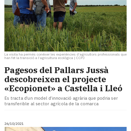
La visita ha permès conèixer les experiències d’agricultors professionals que
han fet la transició a l’agricultura ecològica
|
CCPJ
Pagesos del Pallars Jussà
descobreixen el projecte
«Ecopionet» a Castella i Lleó
Es tracta d’un model d’innovació agrària que podria ser
transferible al sector agrícola de la comarca
26/10/2021