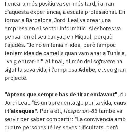
I encara més positiu va ser més tard, i arran
d’aquesta experiència, a escala professional. En
tornar a Barcelona, Jordi Leal va crear una
empresa en el sector informàtic. Aleshores va
pensar en el seu cunyat, en Miquel, perquè
l’ajudés. "Jo no en tenia ni idea, però tampoc
teníem idea de camells quan vam anar a Tunísia,
i vaig entrar-hi". Al final, el món del
software
ha
sigut la seva vida, i l’empresa
Adobe
, el seu gran
projecte.
"Aprens que sempre has de tirar endavant"
, diu
Jordi Leal. "És un aprenentatge per la vida,
caus
i t’aixeques"
. Per a ell,
Hesperion-83
també va
servir per saber compartir: "La convivència amb
quatre persones té les seves dificultats, però