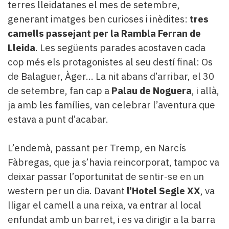
terres lleidatanes el mes de setembre,
generant imatges ben curioses i inèdites:
tres
camells passejant per la Rambla Ferran de
Lleida
. Les següents parades acostaven cada
cop més els protagonistes al seu destí final: Os
de Balaguer, Àger… La nit abans d’arribar, el 30
de setembre, fan cap a
Palau de Noguera
, i allà,
ja amb les famílies, van celebrar l’aventura que
estava a punt d’acabar.
L’endemà, passant per Tremp, en Narcís
Fàbregas, que ja s’havia reincorporat, tampoc va
deixar passar l’oportunitat de sentir-se en un
western per un dia. Davant
l’Hotel Segle XX
, va
lligar el camell a una reixa, va entrar al local
enfundat amb un barret, i es va dirigir a la barra