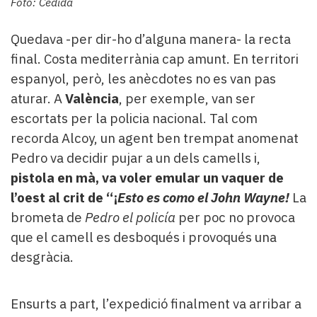
Foto: Cedida
Quedava -per dir-ho d’alguna manera- la recta
final. Costa mediterrània cap amunt. En territori
espanyol, però, les anècdotes no es van pas
aturar. A
València
, per exemple, van ser
escortats per la policia nacional. Tal com
recorda Alcoy, un agent ben trempat anomenat
Pedro va decidir pujar a un dels camells i,
pistola en mà, va voler emular un vaquer de
l’oest al crit de “¡
E
sto
es como el John Wayne!
La
brometa de
Pedro el policía
per poc no provoca
que el camell es desboqués i provoqués una
desgràcia.
Ensurts a part, l’expedició finalment va arribar a