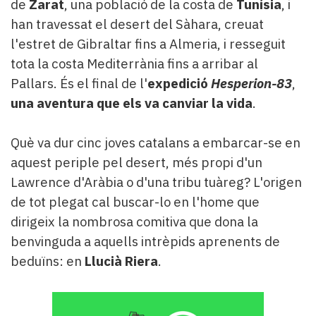
de
Zarat
, una població de la costa de
Tunísia
, i
han travessat el desert del Sàhara, creuat
l'estret de Gibraltar fins a Almeria, i resseguit
tota la costa Mediterrània fins a arribar al
Pallars. És el final de l'
expedició
Hesperion-83
,
una aventura que els va canviar la vida
.
Què va dur cinc joves catalans a embarcar-se en
aquest periple pel desert, més propi d'un
Lawrence d'Aràbia o d'una tribu tuàreg? L'origen
de tot plegat cal buscar-lo en l'home que
dirigeix la nombrosa comitiva que dona la
benvinguda a aquells intrèpids aprenents de
beduïns: en
Llucià Riera
.