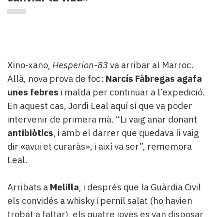
Xino-xano,
Hesperion-83
va arribar al Marroc.
Allà, nova prova de foc:
Narcís Fàbregas agafa
unes febres
i malda per continuar a l’expedició.
En aquest cas, Jordi Leal aquí sí que va poder
intervenir de primera mà. “Li vaig anar donant
antibiòtics
, i amb el darrer que quedava li vaig
dir «avui et curaràs», i així va ser”, rememora
Leal.
Arribats a
Melilla
, i després que la Guàrdia Civil
els convidés a whisky i pernil salat (ho havien
trobat a faltar), els quatre joves es van disposar