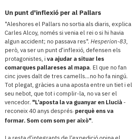
Un punt d'inflexió per al Pallars
"Aleshores el Pallars no sortia als diaris, explica
Carles Alcoy, només si venia el rei o si hi havia
algun accident; no passava res".
Hesperion-83
,
però, va ser un punt d’inflexió, defensen els
protagonistes, i
va ajudar a situar les
comarques pallareses al mapa
. El que no fan
cinc joves dalt de tres camells…no ho fa ningú.
Tot plegat, gràcies a una aposta entre un tiet i el
seu nebot, que tot i complir-la, no va ser el
vencedor.
"
L’aposta la va guanyar en Llucià
-
reconeix 40 anys després
perquè ens va
-
formar.
Som com som per això"
.
La resta d’integrants de l’expedició opina el