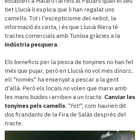
establert a Mataró i arrels al Pallars quan el seu
tiet Llucià li explica que li han regalat uns
camells. Tot i l'escepticisme del nebot, la
informació és certa, i és que Llucià Riera té
tractes comercials amb Tunísia gràcies a la
indústria pesquera
.
Els beneficis per la pesca de tonyines no han fet
més que pujar, però en Llucià no vol més
dinars
;
ell "només" ha ensenyat a pescar a la gent
d'allà. Però els locals no volen que marxi amb
les mans buides i arriben a un tracte.
Canviar les
tonyines pels camells
. "
Fet!
", com haurien dit
dos firandants de la Fira de Salàs després del
tracte.