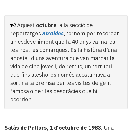
Subscriptors
La
newsletter
del
Aquest
octubre
, a la secció de
Pallars
reportatges
Aixaldes
,
tornem per recordar
Contingut
un esdeveniment que fa 40 anys va marcar
patrocinat
Lo
les nostres comarques. És la història d'una
més
aposta i d'una aventura que van marcar la
llegit...
vida de cinc joves i, de retruc, un territori
Editorial
que fins aleshores només acostumava a
sortir a la premsa per les visites de gent
famosa o per les desgràcies que hi
ocorrien.
Salàs de Pallars, 1 d'octubre de 1983
. Una