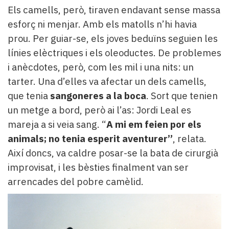
Els camells, però, tiraven endavant sense massa
esforç ni menjar. Amb els matolls n’hi havia
prou. Per guiar-se, els joves beduïns seguien les
línies elèctriques i els oleoductes. De problemes
i anècdotes, però, com les mil i una nits: un
tarter. Una d’elles va afectar un dels camells,
que tenia
sangoneres a la boca
. Sort que tenien
un metge a bord, però ai l’as: Jordi Leal es
mareja a si veia sang. “
A mi em feien por els
animals; no tenia esperit aventurer”
, relata.
Així doncs, va caldre posar-se la bata de cirurgià
improvisat, i les bèsties finalment van ser
arrencades del pobre camèlid.