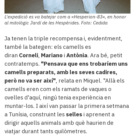
L'expedició es va batejar com a «Hesperion-83», en honor
al mitològic Jardí de les Hespèrides. Foto: Cedida
Ja tenen la triple recompensa i, evidentment,
també la bategen: els camells es
diran
Corneli
,
Mariano
i
Antònia
. Ara bé, petit
contratemps.
"Pensava que ens trobaríem uns
camells preparats, amb les seves cadires,
però no va ser així"
, relata en Miquel. "Allà els
camells eren com els ramats de vaques o
ovelles d'aquí, ningú tenia experiència en
muntar-los. I així van passar la primera setmana
a Tunísia, construint les
selles
i aprenent a
dirigir aquells animals amb què haurien de
viatjar durant tants quilòmetres.