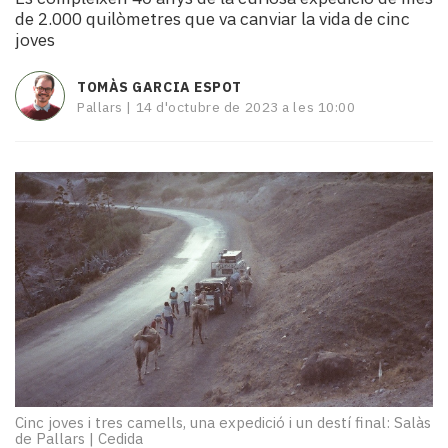
i
de 2.000 quilòmetres que va canviar la vida de cinc
turisme
joves
Cultura
Esports
TOMÀS GARCIA ESPOT
Mai
Pallars |
14 d'octubre de 2023 a les 10:00
tant!
TV
i
mitjans
El
temps
Reportatges
Entrevistes
Enquestes
A
escena!
Dis
la
Cinc joves i tres camells, una expedició i un destí final: Salàs
teva!
de Pallars
|
Cedida