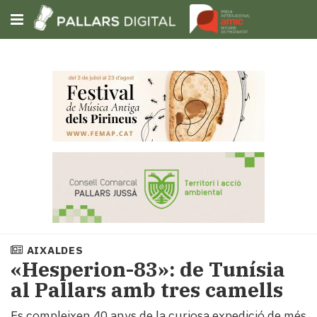
Subscriu-t'hi
Cerca
Portada
Opinió
Fem-
ho
fàcil
Successos
Societat
AIXALDES
Política
«Hesperion-83»: de Tunísia
i
al Pallars amb tres camells
municipis
Economia
Es compleixen 40 anys de la curiosa expedició de més