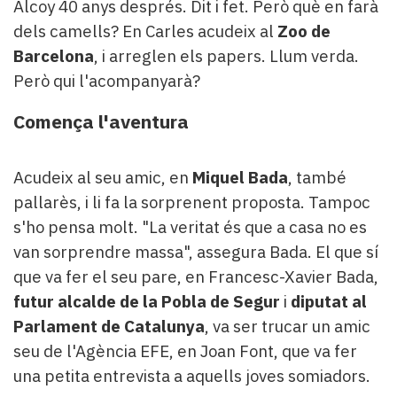
Alcoy 40 anys després. Dit i fet. Però què en farà
dels camells? En Carles acudeix al
Zoo de
Barcelona
, i arreglen els papers. Llum verda.
Però qui l'acompanyarà?
Comença l'aventura
Acudeix al seu amic, en
Miquel Bada
, també
pallarès, i li fa la sorprenent proposta. Tampoc
s'ho pensa molt. "La veritat és que a casa no es
van sorprendre massa", assegura Bada. El que sí
que va fer el seu pare, en Francesc-Xavier Bada,
futur alcalde de la Pobla de Segur
i
diputat al
Parlament de Catalunya
, va ser trucar un amic
seu de l'Agència EFE, en Joan Font, que va fer
una petita entrevista a aquells joves somiadors.