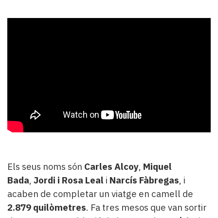
Els seus noms són
Carles Alcoy
,
Miquel
Bada
,
Jordi i Rosa Leal
i
Narcís Fàbregas
, i
acaben de completar un viatge en camell de
2.879 quilòmetres
. Fa tres mesos que van sortir