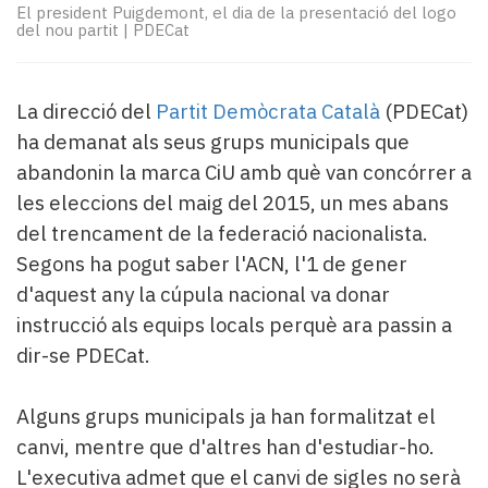
Subscriptors
El president Puigdemont, el dia de la presentació del logo
La
del nou partit
|
PDECat
newsletter
del
Pallars
La direcció del
Partit Demòcrata Català
(PDECat)
Contingut
ha demanat als seus grups municipals que
patrocinat
abandonin la marca CiU amb què van concórrer a
Lo
les eleccions del maig del 2015, un mes abans
més
llegit...
del trencament de la federació nacionalista.
Editorial
Segons ha pogut saber l'ACN, l'1 de gener
d'aquest any la cúpula nacional va donar
instrucció als equips locals perquè ara passin a
dir-se PDECat.
Alguns grups municipals ja han formalitzat el
canvi, mentre que d'altres han d'estudiar-ho.
L'executiva admet que el canvi de sigles no serà