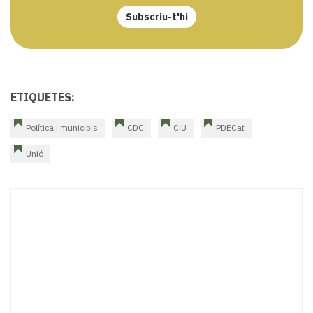
Subscriu-t'hi
ETIQUETES:
Política i municipis
CDC
CiU
PDECat
Unió