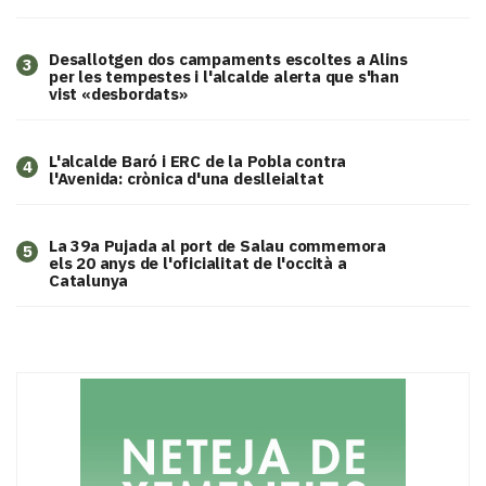
​Desallotgen dos campaments escoltes a Alins
3
per les tempestes i l'alcalde alerta que s'han
vist «desbordats»
L'alcalde Baró i ERC de la Pobla contra
4
l'Avenida: crònica d'una deslleialtat
​La 39a Pujada al port de Salau commemora
5
els 20 anys de l'oficialitat de l'occità a
Catalunya