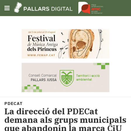
Subscriu-t'hi
Cerca
Portada
Opinió
Fem-
ho
fàcil
Successos
Societat
PDECAT
Política
​La direcció del PDECat
i
demana als grups municipals
municipis
que abandonin la marca CiU
Economia