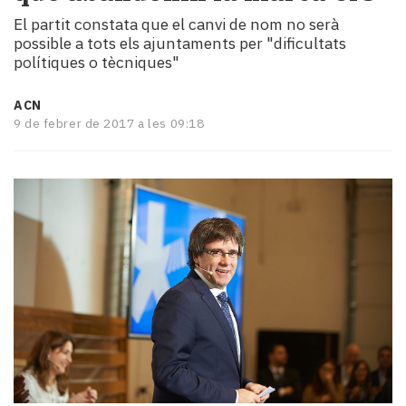
i
El partit constata que el canvi de nom no serà
turisme
possible a tots els ajuntaments per "dificultats
Cultura
polítiques o tècniques"
Esports
Mai
ACN
tant!
9 de febrer de 2017 a les 09:18
TV
i
mitjans
El
temps
Reportatges
Entrevistes
Enquestes
A
escena!
Dis
la
teva!