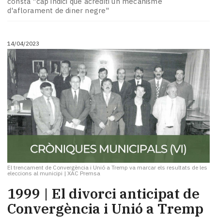
consta "cap indici que acrediti un mecanisme
Subscriptors
d'aflorament de diner negre"
La
newsletter
del
14/04/2023
Pallars
Contingut
patrocinat
Lo
més
llegit...
Editorial
El trencament de Convergència i Unió a Tremp va marcar els resultats de les
eleccions al municipi
|
XAC Premsa
1999 | El divorci anticipat de
Convergència i Unió a Tremp