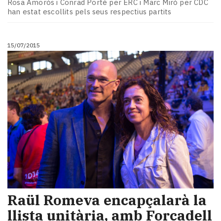
Rosa Amorós i Conrad Porté per ERC i Marc Miró per CDC
han estat escollits pels seus respectius partits
15/07/2015
Raül Romeva encapçalarà la
llista unitària, amb Forcadell