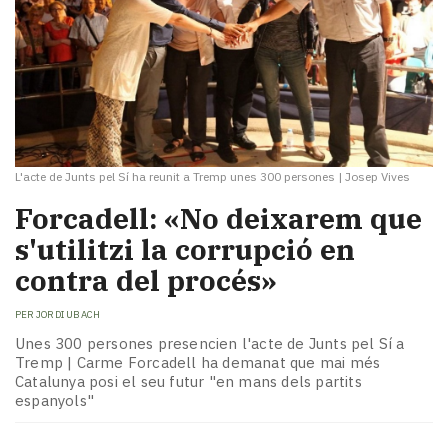
L'acte de Junts pel Sí ha reunit a Tremp unes 300 persones
|
Josep Vives
Forcadell: «No deixarem que
s'utilitzi la corrupció en
contra del procés»
PER
JORDI UBACH
Unes 300 persones presencien l'acte de Junts pel Sí a
Tremp | Carme Forcadell ha demanat que mai més
Catalunya posi el seu futur "en mans dels partits
espanyols"