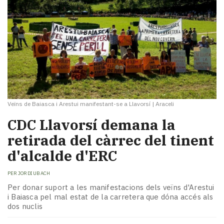
Veïns de Baiasca i Arestui manifestant-se a Llavorsí
|
Araceli
CDC Llavorsí demana la
retirada del càrrec del tinent
d'alcalde d'ERC
PER
JORDI UBACH
Per donar suport a les manifestacions dels veïns d'Arestui
i Baiasca pel mal estat de la carretera que dóna accés als
dos nuclis