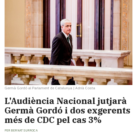
Germà Gordó al Parlament de Catalunya
|
Adrià Costa
L'Audiència Nacional jutjarà
Germà Gordó i dos exgerents
més de CDC pel cas 3%
PER
BERNAT SURROCA