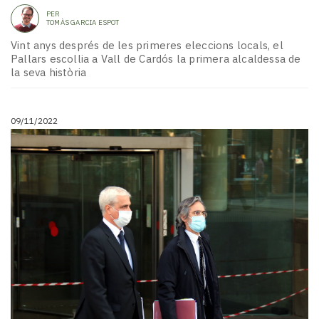
PER
TOMÀS GARCIA ESPOT
Vint anys després de les primeres eleccions locals, el
Pallars escollia a Vall de Cardós la primera alcaldessa de
la seva història
09/11/2022