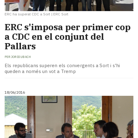
ERC ha superat CDC a Sort
|
ERC Sort
ERC s'imposa per primer cop
a CDC en el conjunt del
Pallars
PER
JORDI UBACH
Els republicans superen els convergents a Sort i s'hi
queden a només un vot a Tremp
18/06/2016