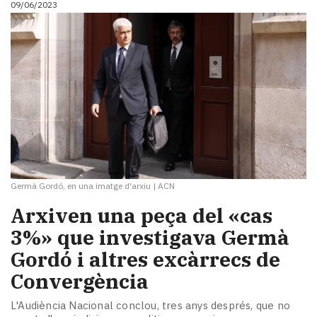
09/06/2023
i
turisme
Cultura
Esports
Mai
tant!
TV
i
mitjans
El
temps
Germà Gordó, en una imatge d'arxiu
|
ACN
Reportatges
Entrevistes
Arxiven una peça del «cas
Enquestes
3%» que investigava Germà
A
Gordó i altres excàrrecs de
escena!
Dis
Convergència
la
teva!
L'Audiència Nacional conclou, tres anys després, que no