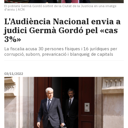
El poblatà Germà Gordó sortint de la Ciutat de la Justícia en una imatge
d'arxiu
|
ACN
L'Audiència Nacional envia a
judici Germà Gordó pel «cas
3%»
La fiscalia acusa 30 persones físiques i 16 jurídiques per
corrupció, suborn, prevaricació i blanqueig de capitals
03/11/2022