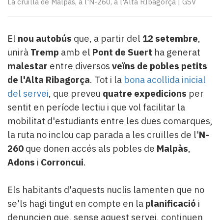
La cruïlla de Malpàs, a l'N-260, a l'Alta RIbagorça
|
GSV
Subscriptors
La
newsletter
del
El
nou
autobús
que, a partir del
12 setembre
,
Pallars
unirà
Tremp
amb el
Pont de Suert
ha generat
Contingut
malestar
entre diversos
veïns de pobles petits
patrocinat
de l'Alta Ribagorça
. Tot i la
bona acollida inicial
Lo
del servei
, que preveu
quatre expedicions
per
més
llegit...
sentit en període lectiu i que vol facilitar la
Editorial
mobilitat d'estudiants entre les dues comarques,
la ruta no inclou cap parada a les cruïlles de l'
N-
260
que donen accés als pobles de
Malpàs
,
Adons
i
Corroncui
.
Els habitants d'aquests nuclis lamenten que no
se'ls hagi tingut en compte en la
planificació
i
denuncien que, sense aquest servei, continuen