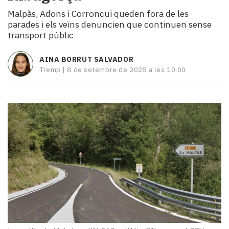
i
Malpàs, Adons i Corroncui queden fora de les
turisme
parades i els veïns denuncien que continuen sense
Cultura
transport públic
Esports
Mai
AINA BORRUT SALVADOR
tant!
Tremp |
8 de setembre de 2025 a les 10:00
TV
i
mitjans
El
temps
Reportatges
Entrevistes
Enquestes
A
escena!
Dis
la
teva!