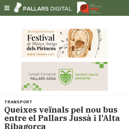
Subscriu-t'hi
Cerca
Portada
Opinió
Fem-
ho
fàcil
Successos
Societat
TRANSPORT
Política
Queixes veïnals pel nou bus
i
entre el Pallars Jussà i l'Alta
municipis
Ribagorça
Economia