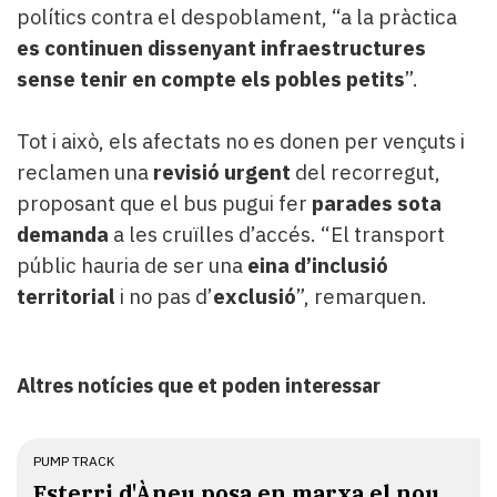
polítics contra el despoblament, “a la pràctica
es continuen dissenyant infraestructures
sense tenir en compte els pobles petits
”.
Tot i això, els afectats no es donen per vençuts i
reclamen una
revisió urgent
del recorregut,
proposant que el bus pugui fer
parades sota
demanda
a les cruïlles d’accés. “El transport
públic hauria de ser una
eina d’inclusió
territorial
i no pas d’
exclusió
”, remarquen.
Altres notícies que et poden interessar
PUMP TRACK
Esterri d'Àneu posa en marxa el nou