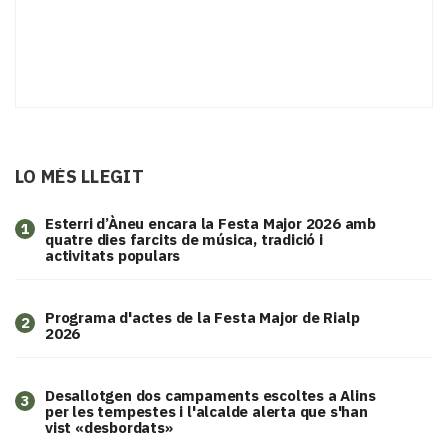
LO MÉS LLEGIT
Esterri d’Àneu encara la Festa Major 2026 amb
1
quatre dies farcits de música, tradició i
activitats populars
Programa d'actes de la Festa Major de Rialp
2
2026
​Desallotgen dos campaments escoltes a Alins
3
per les tempestes i l'alcalde alerta que s'han
vist «desbordats»