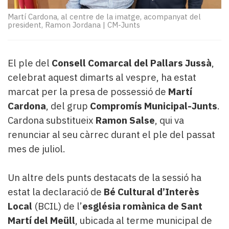
Subscriptors
La
Martí Cardona, al centre de la imatge, acompanyat del
president, Ramon Jordana
|
CM-Junts
newsletter
del
Pallars
Contingut
El ple del
Consell Comarcal del Pallars Jussà
,
patrocinat
celebrat aquest dimarts al vespre, ha estat
Lo
marcat per la presa de possessió de
Martí
més
Cardona
, del grup
Compromís Municipal-Junts
.
llegit...
Cardona substitueix
Ramon Salse
, qui va
Editorial
renunciar al seu càrrec durant el ple del passat
mes de juliol.
Un altre dels punts destacats de la sessió ha
estat la declaració de
Bé Cultural d’Interès
Local
(BCIL) de l’
església romànica de Sant
Martí del Meüll
, ubicada al terme municipal de