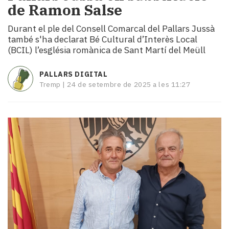
de Ramon Salse
i
turisme
Durant el ple del Consell Comarcal del Pallars Jussà
Cultura
també s'ha declarat Bé Cultural d’Interès Local
Esports
(BCIL) l’església romànica de Sant Martí del Meüll
Mai
tant!
PALLARS DIGITAL
TV
Tremp |
24 de setembre de 2025 a les 11:27
i
mitjans
El
temps
Reportatges
Entrevistes
Enquestes
A
escena!
Dis
la
teva!