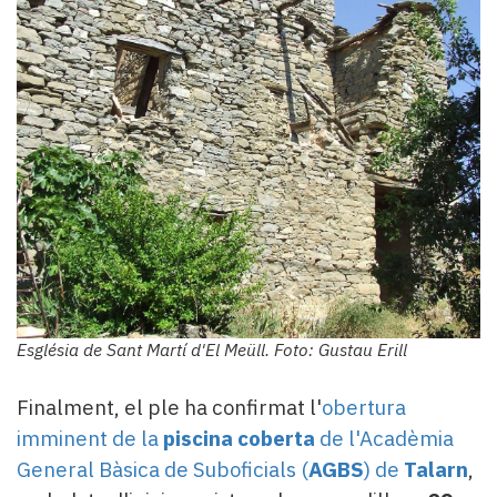
Església de Sant Martí d'El Meüll. Foto: Gustau Erill
Finalment, el ple ha confirmat l'
obertura
imminent de la
piscina coberta
de l'Acadèmia
General Bàsica de Suboficials (
AGBS
) de
Talarn
,