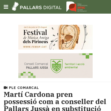
Subscriu-t'hi
Cerca
Portada
Opinió
Fem-
ho
fàcil
Successos
Societat
PLE COMARCAL
Política
Martí Cardona pren
i
possessió com a conseller del
municipis
Pallars Jussà en substitució
Economia