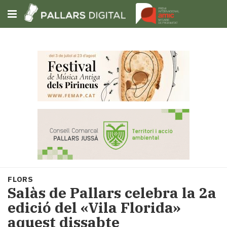
Subscriu-t'hi
Cerca
Portada
Opinió
Fem-
ho
fàcil
Successos
Societat
FLORS
Política
Salàs de Pallars celebra la 2a
i
edició del «Vila Florida»
municipis
aquest dissabte
Economia