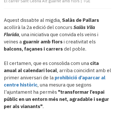
El carrer Sant Cebrià Alt guarnit amb flors
|
TGE
Subscriptors
La
newsletter
del
Aquest dissabte al migdia,
Salàs de Pallars
Pallars
acollirà la 2a edició del concurs
Salàs Vila
Contingut
Florida
, una iniciativa que convida els veïns i
patrocinat
veïnes a
guarnir amb flors
i creativitat els
Lo
balcons, façanes i carrers
del poble.
més
llegit...
Editorial
El certamen, que es consolida com una
cita
anual al calendari local
, arriba coincidint amb el
primer aniversari de la
prohibició d’aparcar al
centre històric
, una mesura que segons
l'ajuntament ha permès
"transformar l’espai
públic en un entorn més net, agradable i segur
per als vianants"
.