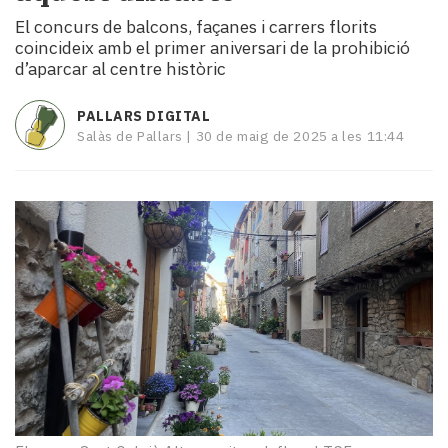
i
El concurs de balcons, façanes i carrers florits
turisme
coincideix amb el primer aniversari de la prohibició
Cultura
d’aparcar al centre històric
Esports
Mai
PALLARS DIGITAL
tant!
Salàs de Pallars |
30 de maig de 2025 a les 11:44
TV
i
mitjans
El
temps
Reportatges
Entrevistes
Enquestes
A
escena!
Dis
la
teva!