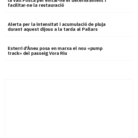
la Vall Fosca per evitar‑ne el deteriorament i
facilitar‑ne la restauració
Alerta per la intensitat i acumulació de pluja
durant aquest dijous a la tarda al Pallars
Esterri d'Àneu posa en marxa el nou «pump
track» del passeig Vora Riu