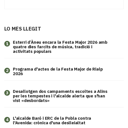
LO MÉS LLEGIT
Esterri d’Àneu encara la Festa Major 2026 amb
1
quatre dies farcits de música, tradició i
activitats populars
Programa d'actes de la Festa Major de Rialp
2
2026
​Desallotgen dos campaments escoltes a Alins
3
per les tempestes i l'alcalde alerta que s'han
vist «desbordats»
L'alcalde Baró i ERC de la Pobla contra
4
l'Avenida: crònica d'una deslleialtat