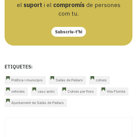
el
suport
i el
compromís
de persones
com tu.
Subscriu-t'hi
ETIQUETES:
Política i municipis
Salàs de Pallars
cotxes
vehicles
casc antic
Cotxes per flors
Vila Florida
Ajuntament de Salàs de Pallars