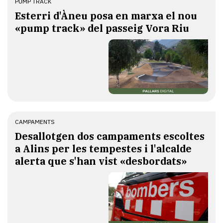
PUMP TRACK
Esterri d'Àneu posa en marxa el nou
«pump track» del passeig Vora Riu
CAMPAMENTS
​Desallotgen dos campaments escoltes
a Alins per les tempestes i l'alcalde
alerta que s'han vist «desbordats»